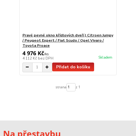
Pravé pevné okno křídlových dveří | Citroen Jumpy
/ Peugeot Expert / Fiat Scudo / Opel Vivaro /
Toyota Proace
4 976 Kč
/
ks
Skladem
4 112 Kč
bez DPH
Přidat do košíku
strana
z 1
Na přestavbu