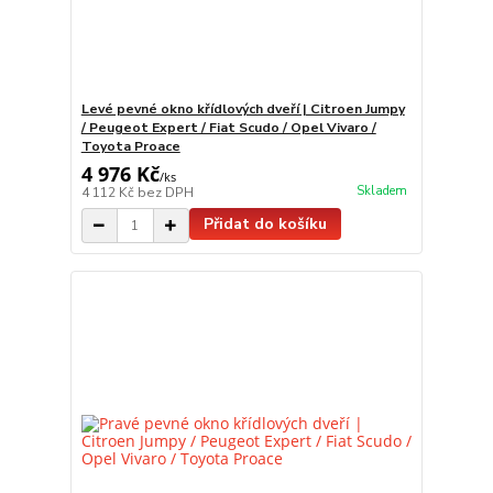
Levé pevné okno křídlových dveří | Citroen Jumpy
/ Peugeot Expert / Fiat Scudo / Opel Vivaro /
Toyota Proace
4 976 Kč
/
ks
Skladem
4 112 Kč
bez DPH
Přidat do košíku