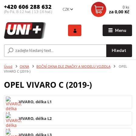
+420 606 288 632
0
ks
CZK
za
0,00 Kč
(Po-Pá, 8-12 hod. | 13-16 hod.)
Menu
Hledat
Úvod
OKNA
BOČNÍ OKNA DLE ZNAČKY A MODELU VOZIDLA
OPEL
VIVARO C (2019-)
OPEL VIVARO C (2019-)
VIVARO, délka L1
VIVARO, délka L2
VIVARO, délka L3