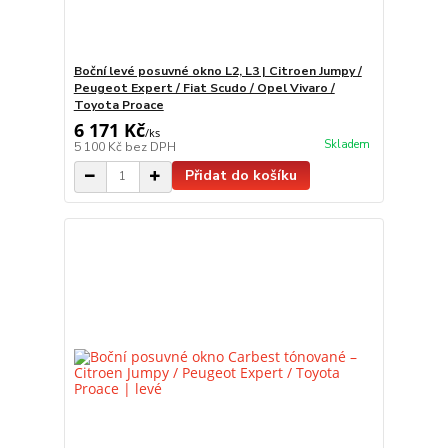
Boční levé posuvné okno L2, L3 | Citroen Jumpy /
Peugeot Expert / Fiat Scudo / Opel Vivaro /
Toyota Proace
6 171 Kč
/
ks
Skladem
5 100 Kč
bez DPH
Přidat do košíku