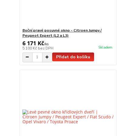
Boční pravé posuvné okno - Citroen Jumpy /
Peugeot Expert (L2 a L3)
6 171 Kč
/
ks
Skladem
5 100 Kč
bez DPH
Přidat do košíku