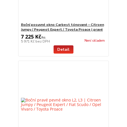
Boční posuvné okno Carbest tónované – Citroen
Jumpy / Peugeot Expert / Toyota Proace | pravé
7 225 Kč
/
ks
Není skladem
5 971 Kč
bez DPH
Detail