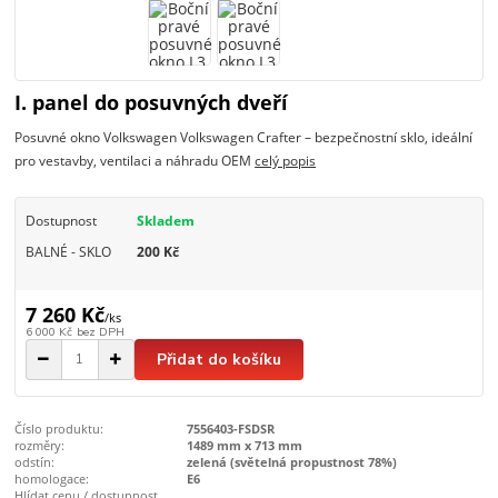
I. panel do posuvných dveří
Posuvné okno Volkswagen Volkswagen Crafter – bezpečnostní sklo, ideální
pro vestavby, ventilaci a náhradu OEM
celý popis
Dostupnost
Skladem
BALNÉ - SKLO
200 Kč
7 260 Kč
/
ks
6 000 Kč
bez DPH
Přidat do košíku
Číslo produktu:
7556403-FSDSR
rozměry:
1489 mm x 713 mm
odstín:
zelená (světelná propustnost 78%)
homologace:
E6
Hlídat cenu / dostupnost