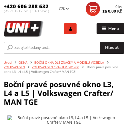
+420 606 288 632
0
ks
CZK
za
0,00 Kč
(Po-Pá, 8-12 hod. | 13-16 hod.)
Menu
Hledat
Úvod
OKNA
BOČNÍ OKNA DLE ZNAČKY A MODELU VOZIDLA
VOLKSWAGEN
VOLKSWAGEN CRAFTER (2017->)
Boční pravé posuvné
okno L3, L4 a L5 | Volkswagen Crafter/ MAN TGE
Boční pravé posuvné okno L3,
L4 a L5 | Volkswagen Crafter/
MAN TGE