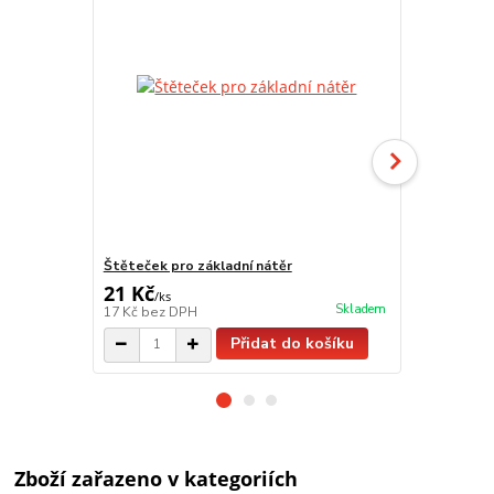
Štěteček pro základní nátěr
Würth Vario 
21 Kč
299 Kč
/
ks
/
ks
Skladem
17 Kč
bez DPH
247 Kč
bez 
Přidat do košíku
Zboží zařazeno v kategoriích