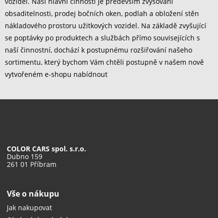
vozidel. Naší hlavní činností je především zvyšování
obsaditelnosti, prodej bočních oken, podlah a obložení stěn
nákladového prostoru užitkových vozidel. Na základě zvyšující
se poptávky po produktech a službách přímo souvisejících s
naší činnostní, dochází k postupnému rozšiřování našeho
sortimentu, který bychom Vám chtěli postupně v našem nově
vytvořeném e-shopu nabídnout
COLOR CARS spol. s.r.o.
Dubno 159
261 01 Příbram
Vše o nákupu
Jak nakupovat