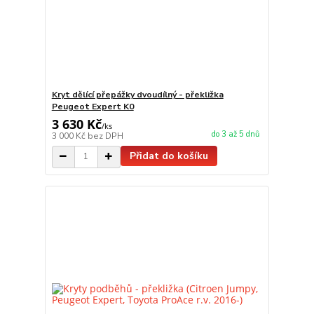
Kryt dělící přepážky dvoudílný - překližka
Peugeot Expert K0
3 630 Kč
/
ks
do 3 až 5 dnů
3 000 Kč
bez DPH
Přidat do košíku