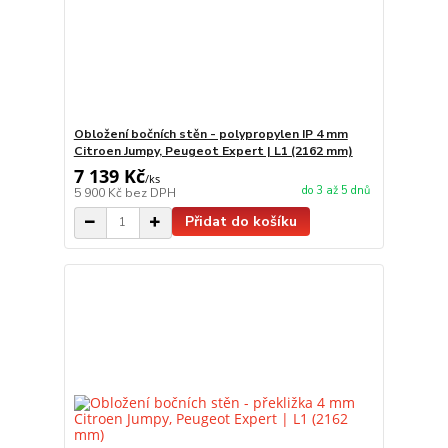
Obložení bočních stěn - polypropylen IP 4 mm
Citroen Jumpy, Peugeot Expert | L1 (2162 mm)
7 139 Kč
/
ks
do 3 až 5 dnů
5 900 Kč
bez DPH
Přidat do košíku