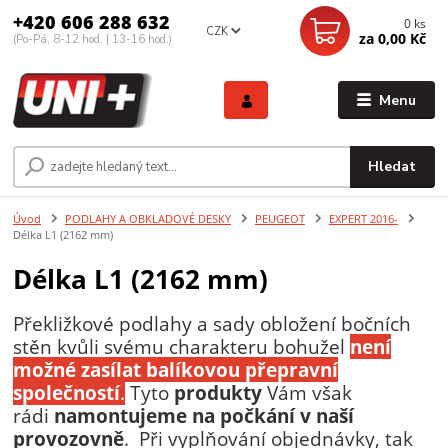
+420 606 288 632
0
ks
CZK
za
0,00 Kč
(Po-Pá, 8-12 hod. | 13-16 hod.)
Menu
Hledat
Úvod
PODLAHY A OBKLADOVÉ DESKY
PEUGEOT
EXPERT 2016-
Délka L1 (2162 mm)
Délka L1 (2162 mm)
Překližkové podlahy a sady obložení bočních
stěn kvůli svému charakteru bohužel
není
možné zasílat balíkovou přepravní
společností
.
Tyto
produkty
Vám však
rádi
namontujeme
na počkání v naší
provozovně
. Při vyplňování objednávky, tak