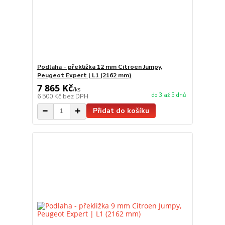
Podlaha - překližka 12 mm Citroen Jumpy,
Peugeot Expert | L1 (2162 mm)
7 865 Kč
/
ks
do 3 až 5 dnů
6 500 Kč
bez DPH
Přidat do košíku