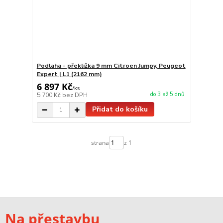
Podlaha - překližka 9 mm Citroen Jumpy, Peugeot
Expert | L1 (2162 mm)
6 897 Kč
/
ks
do 3 až 5 dnů
5 700 Kč
bez DPH
Přidat do košíku
strana
z 1
Na přestavbu