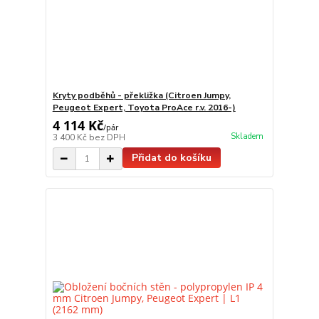
Kryty podběhů - překližka (Citroen Jumpy,
Peugeot Expert, Toyota ProAce r.v. 2016-)
4 114 Kč
/
pár
Skladem
3 400 Kč
bez DPH
Přidat do košíku