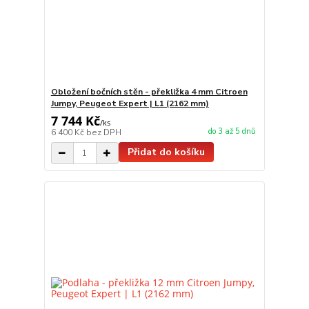
Obložení bočních stěn - překližka 4 mm Citroen
Jumpy, Peugeot Expert | L1 (2162 mm)
7 744 Kč
/
ks
do 3 až 5 dnů
6 400 Kč
bez DPH
Přidat do košíku