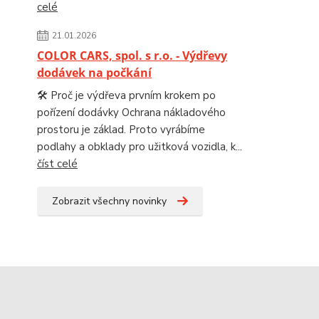
celé
21.01.2026
COLOR CARS, spol. s r.o. - Výdřevy
dodávek na počkání
🛠️ Proč je výdřeva prvním krokem po
pořízení dodávky Ochrana nákladového
prostoru je základ. Proto vyrábíme
podlahy a obklady pro užitková vozidla, k...
číst celé
Zobrazit všechny novinky