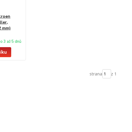
troen
ler,
12 mm)
o 3 až 5 dnů
íku
strana
z 1