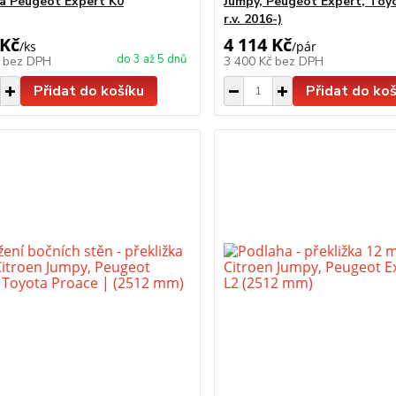
ka Peugeot Expert K0
Jumpy, Peugeot Expert, Toy
r.v. 2016-)
 Kč
4 114 Kč
/
ks
/
pár
do 3 až 5 dnů
č
bez DPH
3 400 Kč
bez DPH
Přidat do košíku
Přidat do koš