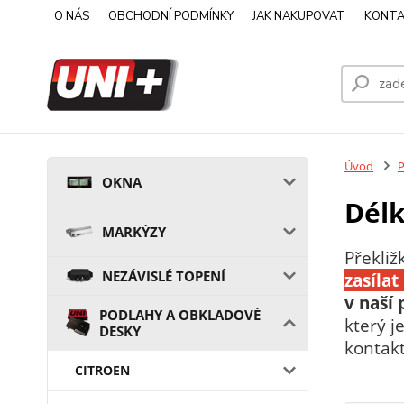
O NÁS
OBCHODNÍ PODMÍNKY
JAK NAKUPOVAT
KONTA
Úvod
OKNA
Délk
MARKÝZY
Překliž
NEZÁVISLÉ TOPENÍ
zasíla
v naší
PODLAHY A OBKLADOVÉ
který 
DESKY
kontakt
CITROEN