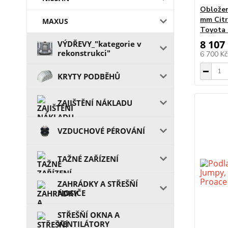
Obložen
mm Citr
MAXUS
Toyota 
8 107
VÝDŘEVY_"kategorie v
rekonstrukci"
6 700 K
KRYTY PODBĚHŮ
ZAJIŠTĚNÍ NÁKLADU
VZDUCHOVÉ PÉROVÁNÍ
TAŽNÉ ZAŘÍZENÍ
ZAHRÁDKY A STŘEŠŇÍ
NOSIČE
STŘEŠŇÍ OKNA A
VENTILÁTORY