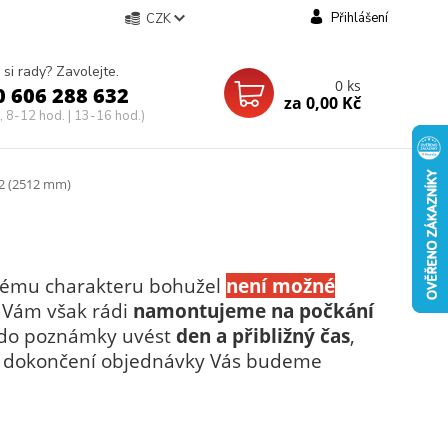
Přihlášení
CZK
 si rady? Zavolejte.
0
ks
0 606 288 632
za
0,00 Kč
, 8-12 hod. | 13-16 hod.)
2 (2512 mm)
 svému charakteru bohužel
není možné
Vám však rádi
namontujeme
na počkání
í do poznámky uvést
den a přibližný čas
,
ém dokončení objednávky Vás budeme