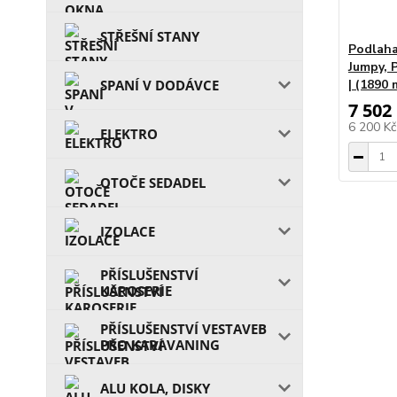
STŘEŠNÍ STANY
Podlaha
Jumpy, 
SPANÍ V DODÁVCE
| (1890
7 502
6 200 K
ELEKTRO
OTOČE SEDADEL
IZOLACE
PŘÍSLUŠENSTVÍ
KAROSERIE
PŘÍSLUŠENSTVÍ VESTAVEB
PRO KARAVANING
ALU KOLA, DISKY