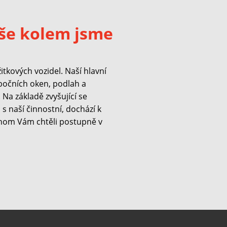
še kolem jsme
kových vozidel. Naší hlavní
 bočních oken, podlah a
Na základě zvyšující se
s naší činnostní, dochází k
hom Vám chtěli postupně v