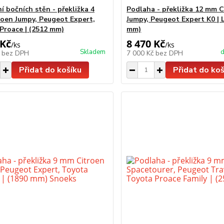
í bočních stěn - překližka 4
Podlaha - překližka 12 mm 
oen Jumpy, Peugeot Expert,
Jumpy, Peugeot Expert K0 | 
Proace | (2512 mm)
mm)
 Kč
8 470 Kč
/
ks
/
ks
Skladem
d
č
bez DPH
7 000 Kč
bez DPH
Přidat do košíku
Přidat do koš