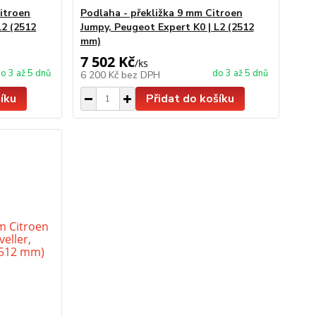
Citroen
Podlaha - překližka 9 mm Citroen
L2 (2512
Jumpy, Peugeot Expert K0 | L2 (2512
mm)
7 502 Kč
/
ks
o 3 až 5 dnů
do 3 až 5 dnů
6 200 Kč
bez DPH
íku
Přidat do košíku