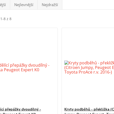
ější
Nejlevnější
Nejdražší
1-8 z 8
ící přepážky dvoudílný -
Kryty podběhů - překližka (