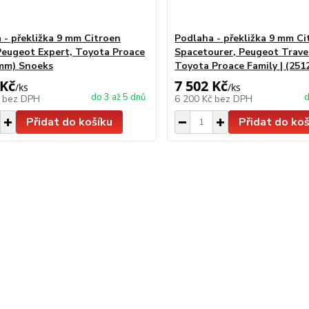
 - překližka 9 mm Citroen
Podlaha - překližka 9 mm Ci
Peugeot Expert, Toyota Proace
Spacetourer, Peugeot Travel
 mm) Snoeks
Toyota Proace Family | (25
 Kč
7 502 Kč
/
ks
/
ks
do 3 až 5 dnů
d
č
bez DPH
6 200 Kč
bez DPH
Přidat do košíku
Přidat do koš