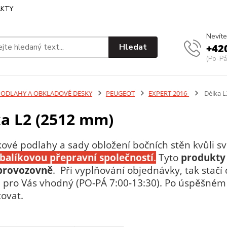
KTY
Nevíte
Hledat
+42
(Po-Pá
PODLAHY A OBKLADOVÉ DESKY
PEUGEOT
EXPERT 2016-
Délka L
a L2 (2512 mm)
kové podlahy a sady obložení bočních stěn kvůli
t balíkovou přepravní společností
.
Tyto
produkty
 provozovně
. Při vyplňování objednávky, tak stač
je pro Vás vhodný (PO-PÁ 7:00-13:30). Po úspěšn
ovat.