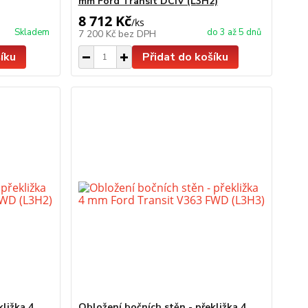
mm Ford Transit DCiV (L3H2)
8 712 Kč
/
ks
Skladem
do 3 až 5 dnů
7 200 Kč
bez DPH
íku
Přidat do košíku
kližka 4
Obložení bočních stěn - překližka 4