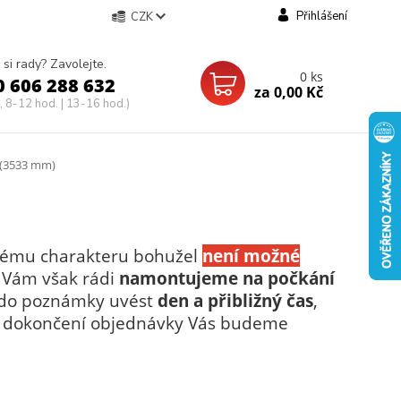
Přihlášení
CZK
 si rady? Zavolejte.
0
ks
0 606 288 632
za
0,00 Kč
, 8-12 hod. | 13-16 hod.)
 (3533 mm)
 svému charakteru bohužel
není možné
Vám však rádi
namontujeme
na počkání
í do poznámky uvést
den a přibližný čas
,
ém dokončení objednávky Vás budeme