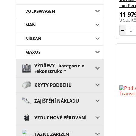
mm Ford
VOLKSWAGEN
11 97
9 900 K
MAN
NISSAN
MAXUS
VÝDŘEVY_"kategorie v
rekonstrukci"
KRYTY PODBĚHŮ
ZAJIŠTĚNÍ NÁKLADU
VZDUCHOVÉ PÉROVÁNÍ
TAŽNÉ ZAŘÍZENÍ