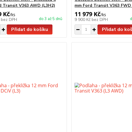
 Transit V363 AWD (L3H2)
mm Ford Transit V363 FWD 
9 Kč
11 979 Kč
/
ks
/
ks
do 3 až 5 dnů
d
č
bez DPH
9 900 Kč
bez DPH
Přidat do košíku
Přidat do koš