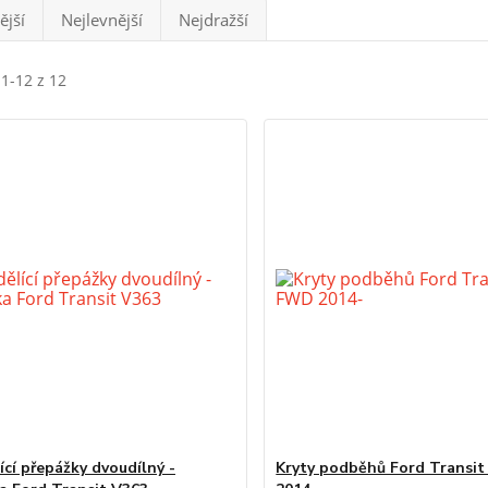
ější
Nejlevnější
Nejdražší
 1-12 z 12
ící přepážky dvoudílný -
Kryty podběhů Ford Transit