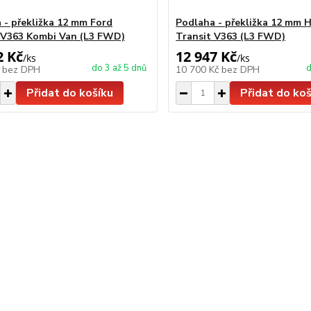
 - překližka 12 mm Ford
Podlaha - překližka 12 mm 
 V363 Kombi Van (L3 FWD)
Transit V363 (L3 FWD)
2 Kč
12 947 Kč
/
ks
/
ks
do 3 až 5 dnů
d
č
bez DPH
10 700 Kč
bez DPH
Přidat do košíku
Přidat do koš