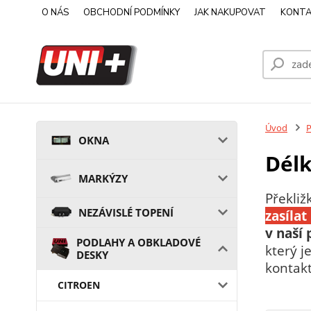
O NÁS
OBCHODNÍ PODMÍNKY
JAK NAKUPOVAT
KONTA
Úvod
OKNA
Délk
MARKÝZY
Překliž
NEZÁVISLÉ TOPENÍ
zasíla
v naší
PODLAHY A OBKLADOVÉ
který 
DESKY
kontak
CITROEN