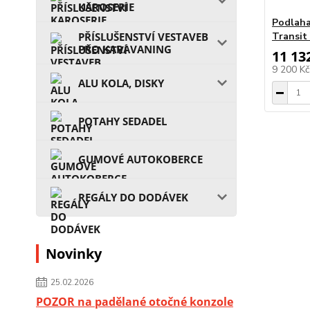
KAROSERIE
Podlaha
PŘÍSLUŠENSTVÍ VESTAVEB
Transit
PRO KARAVANING
11 13
9 200 K
ALU KOLA, DISKY
POTAHY SEDADEL
GUMOVÉ AUTOKOBERCE
REGÁLY DO DODÁVEK
Novinky
25.02.2026
POZOR na padělané otočné konzole