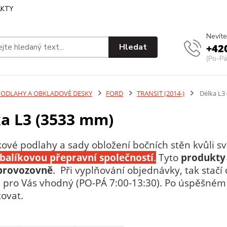
KTY
Nevíte
Hledat
+42
(Po-Pá
PODLAHY A OBKLADOVÉ DESKY
FORD
TRANSIT (2014-)
Délka L3
a L3 (3533 mm)
kové podlahy a sady obložení bočních stěn kvůli
t balíkovou přepravní společností
.
Tyto
produkty
 provozovně
. Při vyplňování objednávky, tak stač
je pro Vás vhodný (PO-PÁ 7:00-13:30). Po úspěšn
tovat.