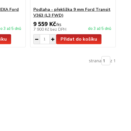
HEXA Ford
Podlaha - překližka 9 mm Ford Transit
V363 (L3 FWD)
9 559 Kč
/
ks
o 3 až 5 dnů
do 3 až 5 dnů
7 900 Kč
bez DPH
íku
Přidat do košíku
strana
z 1