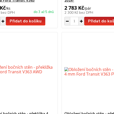
ka Ford Transit V363
2014-
 Kč
2 783 Kč
/
ks
/
pár
do 3 až 5 dnů
č
bez DPH
2 300 Kč
bez DPH
Přidat do košíku
Přidat do koš
í bočních stěn - překližka 4
Obložení bočních stěn - pře