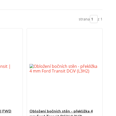
strana
z 1
 | FWD
Obložení bočních stěn - překližka 4