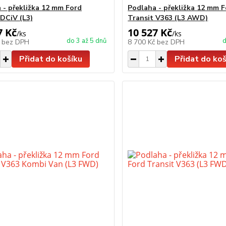
 - překližka 12 mm Ford
Podlaha - překližka 12 mm 
 DCiV (L3)
Transit V363 (L3 AWD)
7 Kč
10 527 Kč
/
ks
/
ks
do 3 až 5 dnů
d
č
bez DPH
8 700 Kč
bez DPH
Přidat do košíku
Přidat do koš