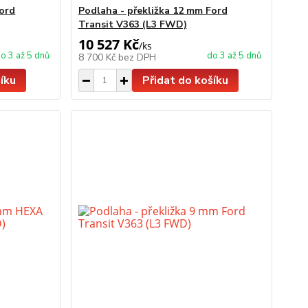
Ford
Podlaha - překližka 12 mm Ford
Transit V363 (L3 FWD)
10 527 Kč
/
ks
o 3 až 5 dnů
do 3 až 5 dnů
8 700 Kč
bez DPH
íku
Přidat do košíku