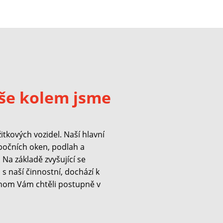
še kolem jsme
kových vozidel. Naší hlavní
 bočních oken, podlah a
Na základě zvyšující se
s naší činnostní, dochází k
hom Vám chtěli postupně v