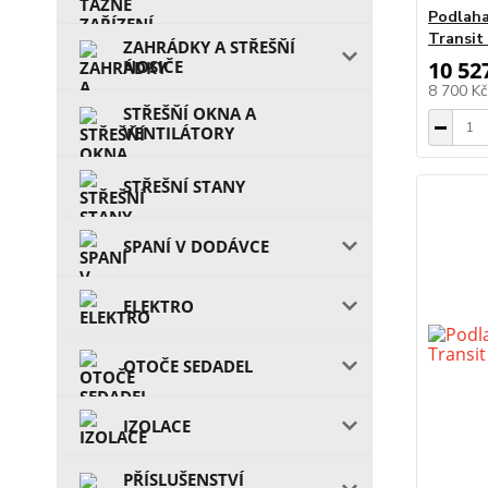
Podlaha
Transit
ZAHRÁDKY A STŘEŠŇÍ
NOSIČE
10 52
8 700 K
STŘEŠŇÍ OKNA A
VENTILÁTORY
STŘEŠNÍ STANY
SPANÍ V DODÁVCE
ELEKTRO
OTOČE SEDADEL
IZOLACE
PŘÍSLUŠENSTVÍ