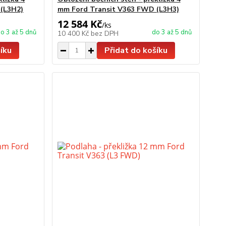
(L3H2)
mm Ford Transit V363 FWD (L3H3)
12 584 Kč
/
ks
o 3 až 5 dnů
do 3 až 5 dnů
10 400 Kč
bez DPH
íku
Přidat do košíku