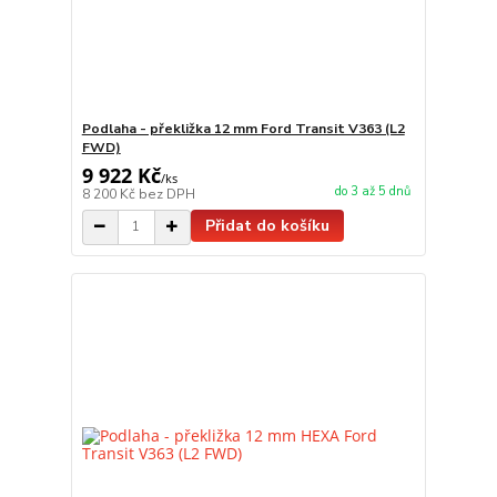
Podlaha - překližka 12 mm Ford Transit V363 (L2
FWD)
9 922 Kč
/
ks
do 3 až 5 dnů
8 200 Kč
bez DPH
Přidat do košíku