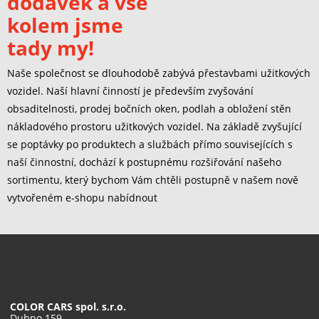
dodávek a vše
kolem jsme
tady my!
Naše společnost se dlouhodobě zabývá přestavbami užitkových
vozidel. Naší hlavní činností je především zvyšování
obsaditelnosti, prodej bočních oken, podlah a obložení stěn
nákladového prostoru užitkových vozidel. Na základě zvyšující
se poptávky po produktech a službách přímo souvisejících s
naší činnostní, dochází k postupnému rozšiřování našeho
sortimentu, který bychom Vám chtěli postupně v našem nově
vytvořeném e-shopu nabídnout
COLOR CARS spol. s.r.o.
Dubno 159