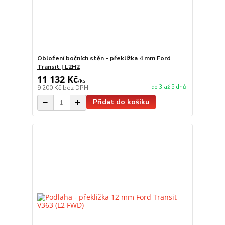
Obložení bočních stěn - překližka 4 mm Ford
Transit | L2H2
11 132 Kč
/
ks
do 3 až 5 dnů
9 200 Kč
bez DPH
Přidat do košíku