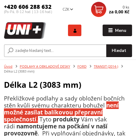
+420 606 288 632
0
ks
CZK
za
0,00 Kč
(Po-Pá, 8-12 hod. | 13-16 hod.)
Menu
Hledat
Úvod
PODLAHY A OBKLADOVÉ DESKY
FORD
TRANSIT (2014-)
Délka L2 (3083 mm)
Délka L2 (3083 mm)
Překližkové podlahy a sady obložení bočních
stěn kvůli svému charakteru bohužel
není
možné zasílat balíkovou přepravní
společností
.
Tyto
produkty
Vám však
rádi
namontujeme
na počkání v naší
provozovně
. Při vyplňování objednávky, tak