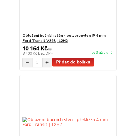
Obložení bočních stěn - polypropylen IP 4 mm
Ford Transit V363 | L2H2
10 164 Kč
/
ks
do 3 až 5 dnů
8 400 Kč
bez DPH
Přidat do košíku