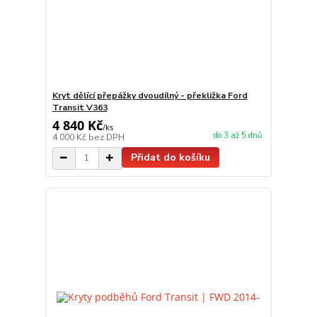
Kryt dělící přepážky dvoudílný - překližka Ford
Transit V363
4 840 Kč
/
ks
do 3 až 5 dnů
4 000 Kč
bez DPH
Přidat do košíku