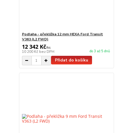
Podlaha - překližka 12 mm HEXA Ford Transit
V363 (L2 FWD)
12 342 Kč
/
ks
do 3 až 5 dnů
10 200 Kč
bez DPH
Přidat do košíku