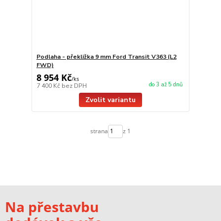
Podlaha - překližka 9 mm Ford Transit V363 (L2
FWD)
8 954 Kč
/
ks
do 3 až 5 dnů
7 400 Kč
bez DPH
Zvolit variantu
strana
z 1
Na přestavbu