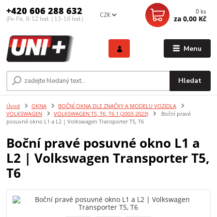
+420 606 288 632
0
ks
CZK
za
0,00 Kč
(Po-Pá, 8-12 hod. | 13-16 hod.)
Menu
Hledat
Úvod
OKNA
BOČNÍ OKNA DLE ZNAČKY A MODELU VOZIDLA
VOLKSWAGEN
VOLKSWAGEN T5, T6, T6.1 (2003-2023)
Boční pravé
posuvné okno L1 a L2 | Volkswagen Transporter T5, T6
Boční pravé posuvné okno L1 a
L2 | Volkswagen Transporter T5,
T6