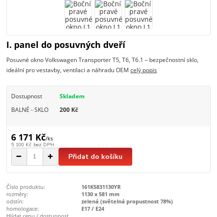
I. panel do posuvných dveří
Posuvné okno Volkswagen Transporter T5, T6, T6.1 – bezpečnostní sklo,
ideální pro vestavby, ventilaci a náhradu OEM
celý popis
Dostupnost
Skladem
BALNÉ - SKLO
200 Kč
6 171 Kč
/
ks
5 100 Kč
bez DPH
Přidat do košíku
Číslo produktu:
161K5831130YR
rozměry:
1130 x 581 mm
odstín:
zelená (světelná propustnost 78%)
homologace:
E17 / E24
Hlídat cenu / dostupnost