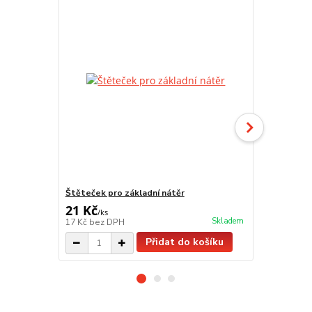
Štěteček pro základní nátěr
Würth Vario 
21 Kč
299 Kč
/
ks
/
ks
Skladem
17 Kč
bez DPH
247 Kč
bez 
Přidat do košíku