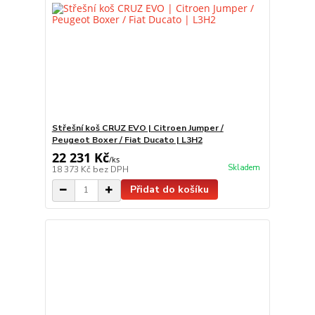
Střešní koš CRUZ EVO | Citroen Jumper /
Peugeot Boxer / Fiat Ducato | L3H2
22 231 Kč
/
ks
Skladem
18 373 Kč
bez DPH
Přidat do košíku