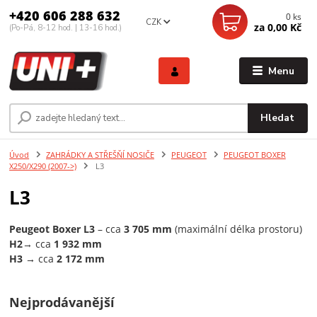
+420 606 288 632
0
ks
CZK
za
0,00 Kč
(Po-Pá, 8-12 hod. | 13-16 hod.)
Menu
Hledat
Úvod
ZAHRÁDKY A STŘEŠŇÍ NOSIČE
PEUGEOT
PEUGEOT BOXER
X250/X290 (2007->)
L3
L3
Peugeot Boxer L3
– cca
3 705 mm
(maximální délka prostoru)
H2
→ cca
1 932 mm
H3 →
cca
2 172 mm
Nejprodávanější