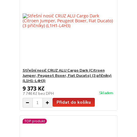
Střešní nosič CRUZ ALU Cargo Dark (Citroen
Jumper, Peugeot Boxer, Fiat Ducato) (3 příčníky)
(L1H1-L4H3)
9 373 Kč
Skladem
7 746 Kč
bez DPH
Přidat do košíku
TOP produkt