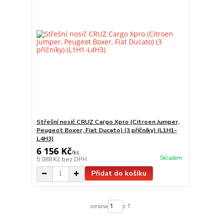
Střešní nosič CRUZ Cargo Xpro (Citroen Jumper,
Peugeot Boxer, Fiat Ducato) (3 příčníky) (L1H1-
L4H3)
6 156 Kč
/
ks
Skladem
5 088 Kč
bez DPH
Přidat do košíku
strana
z 1