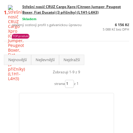
Střešní nosič CRUZ Cargo Xpro (Citroen Jumper, Peugeot
1.
Boxer, Fiat Ducato) (3 příčníky) (L1H1-L4H3)
Skladem
6 156 Kč
zesílený ocelový profil s galvanickou úpravou
5 088 Kč bez DPH
TOP produkt
Nejnovější
Nejlevnější
Nejdražší
Zobrazuji 1-9 z 9
strana
z 1