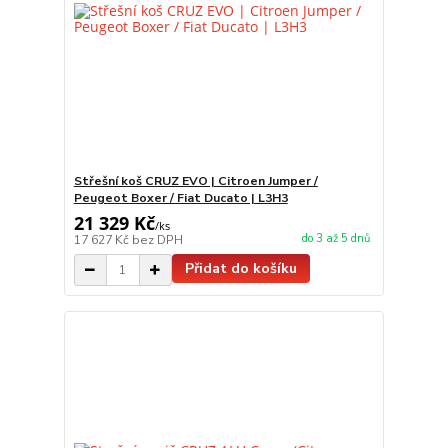
Střešní koš CRUZ EVO | Citroen Jumper /
Peugeot Boxer / Fiat Ducato | L3H3
21 329 Kč
/
ks
do 3 až 5 dnů
17 627 Kč
bez DPH
Přidat do košíku