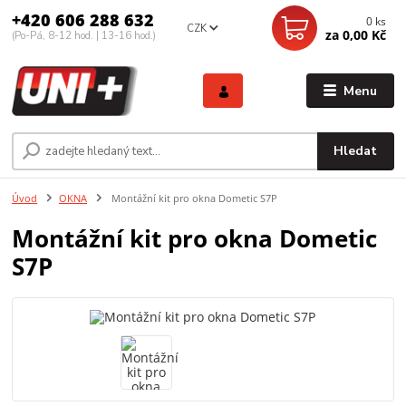
+420 606 288 632
0
ks
CZK
za
0,00 Kč
(Po-Pá, 8-12 hod. | 13-16 hod.)
Menu
Hledat
Úvod
OKNA
Montážní kit pro okna Dometic S7P
Montážní kit pro okna Dometic
S7P