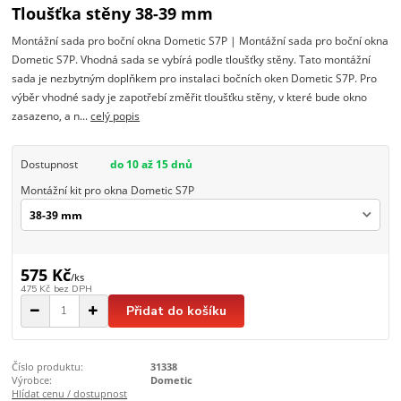
Tloušťka stěny 38-39 mm
Montážní sada pro boční okna Dometic S7P | Montážní sada pro boční okna
Dometic S7P. Vhodná sada se vybírá podle tloušťky stěny. Tato montážní
sada je nezbytným doplňkem pro instalaci bočních oken Dometic S7P. Pro
výběr vhodné sady je zapotřebí změřit tloušťku stěny, v které bude okno
zasazeno, a n...
celý popis
Dostupnost
do 10 až 15 dnů
Montážní kit pro okna Dometic S7P
575 Kč
/
ks
475 Kč
bez DPH
Přidat do košíku
Číslo produktu:
31338
Výrobce:
Dometic
Hlídat cenu / dostupnost