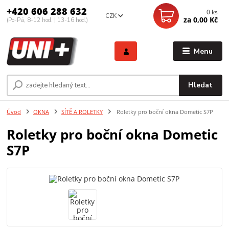
+420 606 288 632
0
ks
CZK
za
0,00 Kč
(Po-Pá, 8-12 hod. | 13-16 hod.)
Menu
Hledat
Úvod
OKNA
SÍTĚ A ROLETKY
Roletky pro boční okna Dometic S7P
Roletky pro boční okna Dometic
S7P