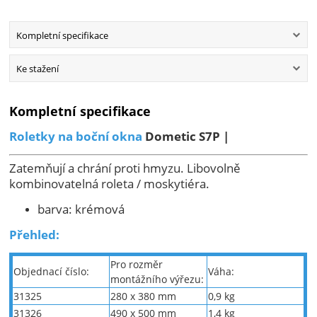
Kompletní specifikace
Ke stažení
Kompletní specifikace
Roletky na boční okna
Dometic S7P |
Zatemňují a chrání proti hmyzu. Libovolně
kombinovatelná roleta / moskytiéra.
barva: krémová
Přehled:
Pro rozměr
Objednací číslo:
Váha:
montážního výřezu:
31325
280 x 380 mm
0,9 kg
31326
490 x 500 mm
1,4 kg