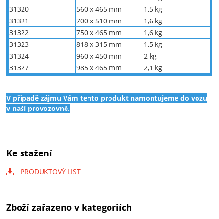
31320
560 x 465 mm
1,5 kg
31321
700 x 510 mm
1,6 kg
31322
750 x 465 mm
1,6 kg
31323
818 x 315 mm
1,5 kg
31324
960 x 450 mm
2 kg
31327
985 x 465 mm
2,1 kg
V případě zájmu Vám tento produkt namontujeme do vozu
v naší provozovně.
Ke stažení
PRODUKTOVÝ LIST
Zboží zařazeno v kategoriích