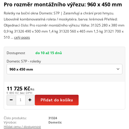
Pro rozměr montážního výřezu: 960 x 450 mm
Roletky na boční okna Dometic S7P | Zatemňují a chrání proti hmyzu.
Libovolně kombinovatelná roleta / moskytiéra. barva: krémová Přehled:
Objednací číslo: Pro rozměr montážního výřezu: Váha: 31325 280 x 380 mm
0,9 kg 31326 490 x 500 mm 1,4 kg 31320 560 x 465 mm 1,5 kg 31321 700 x
510 ...
celý popis
Dostupnost
do 10 až 15 dnů
Dometic S7P - roletky
11 725 Kč
/
ks
9 690 Kč
bez DPH
Přidat do košíku
Číslo produktu:
31324
Výrobce:
Dometic
Hlídat cenu / dostupnost