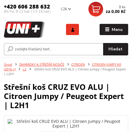
+420 606 288 632
0
ks
CZK
za
0,00 Kč
(Po-Pá, 8-12 hod. | 13-16 hod.)
Menu
Hledat
Úvod
ZAHRÁDKY A STŘEŠŇÍ NOSIČE
CITROEN
CITROEN JUMPY K0
(2016->)
L2
Střešní koš CRUZ EVO ALU | Citroen Jumpy / Peugeot Expert
| L2H1
Střešní koš CRUZ EVO ALU |
Citroen Jumpy / Peugeot Expert
| L2H1