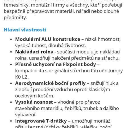
řemeslníky, montážní firmy a všechny, kteří potřebují
bezpečně přepravovat materiál, nářadí nebo dlouhé
předměty.
Hlavní vlastnosti
Modulární ALU konstrukce
– nízká hmotnost,
vysoká tuhost, dlouhá životnost.
Nakládací rolna
- součástí modulu je nakládací
rolna, usnadňují naložení předmětů na střechu.
Přesné uchycení na Fixpoint body
–
kompatibilita s originální střechou Citroën Jumpy
K0 L2.
Aerodynamické boční profily
– snižují hluk a
zlepšují proudění vzduchu oproti klasickým
ocelovým košům.
Vysoká nosnost
– vhodné pro převoz
stavebního materiálu, žebříků, trubek a dalšího
vybavení.
Integrované T-drážky
– umožňují montáž
příslušenství (držáky žebříků, válečky, boční