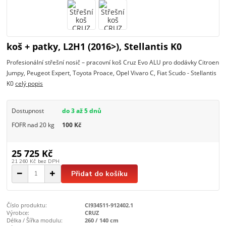
koš + patky, L2H1 (2016>), Stellantis K0
Profesionální střešní nosič – pracovní koš Cruz Evo ALU pro dodávky Citroen
Jumpy, Peugeot Expert, Toyota Proace, Opel Vivaro C, Fiat Scudo - Stellantis
K0
celý popis
Dostupnost
do 3 až 5 dnů
FOFR nad 20 kg
100 Kč
25 725 Kč
21 260 Kč
bez DPH
Přidat do košíku
Číslo produktu:
CI934511-912402.1
Výrobce:
CRUZ
Délka / Šířka modulu:
260 / 140 cm