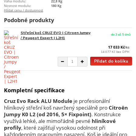
Váha modulu:
22,8 Kg
Nosnost modulu:
180 Kg
Hlídat cenu / dostupnost
Podobné produkty
Střešní koš CRUZ EVO | Citroen Jumpy
do 3 až 5 dnů
/ Peugeot Expert | L2H1
17 033 Kč
/
ks
14 077 Kč
bez DPH
Přidat do košíku
Kompletní specifikace
Cruz Evo Rack ALU Module
je profesionální
hliníkový střešní koš navržený speciálně pro
Citroën
Jumpy K0 L2 (od 2016, 5× Fixpoint)
. Konstrukce
využívá lehké, ale mimořádně pevné
hliníkové
profily
, které zajišťují vysokou odolnost při
každodenním pracovním nasazení. Koš je ideální pro