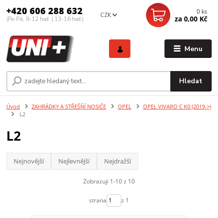
+420 606 288 632
0
ks
CZK
za
0,00 Kč
(Po-Pá, 8-12 hod. | 13-16 hod.)
Menu
Hledat
Úvod
ZAHRÁDKY A STŘEŠŇÍ NOSIČE
OPEL
OPEL VIVARO C K0 (2019->)
L2
L2
Nejnovější
Nejlevnější
Nejdražší
Zobrazuji 1-10 z 10
strana
z 1