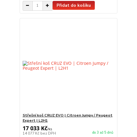
Přidat do košíku
Střešní koš CRUZ EVO | Citroen Jumpy / Peugeot
Expert | L2H1
17 033 Kč
/
ks
do 3 až 5 dnů
14 077 Kč
bez DPH