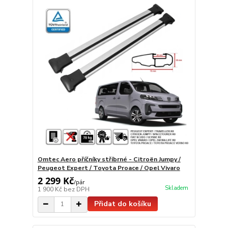
Omtec Aero příčníky stříbrné - Citroën Jumpy /
Peugeot Expert / Toyota Proace / Opel Vivaro
2 299 Kč
/
pár
Skladem
1 900 Kč
bez DPH
Přidat do košíku