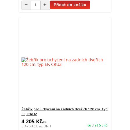
Přidat do košíku
Žebřík pro uchycení na zadních dveřích 120 cm, typ
EF, CRUZ
4 205 Kč
/
ks
do 3 až 5 dnů
3 475 Kč
bez DPH