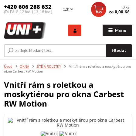
+420 606 288 632
0
ks
CZK
za
0,00 Kč
(Po-Pá, 8-12 hod. | 13-16 hod.)
Menu
Hledat
Úvod
OKNA
SÍTĚ A ROLETKY
Vnitří rám s roletkou a moskytiérou pro
okna Carbest RW Motion
Vnitří rám s roletkou a
moskytiérou pro okna Carbest
RW Motion