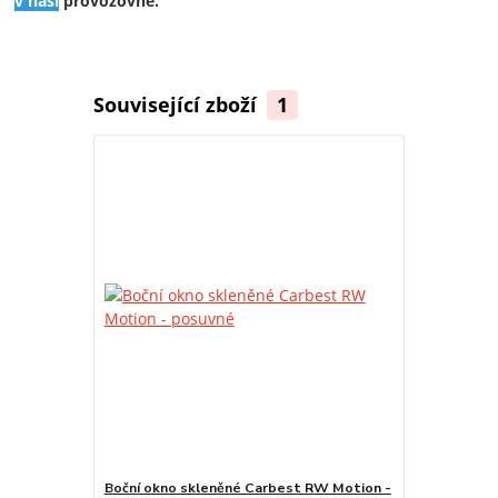
v naší
provozovně.
Související zboží
1
Boční okno skleněné Carbest RW Motion -