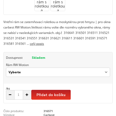
Vnitřní rám se zatemňovací roletkou a moskytiérou proti hmyzu | pro okna
carbest RW Motion.Velikost rámu volte dle rozměru vybraného okna, rámy
se nabízí v nasledujících variantách. obj.č 316641 316501 316511 316521
316531 316541 316551 316631 316621 316611 316601 316591 316571
316581 316561 ...
celý popis
Dostupnost
Skladem
Rám RW Motion
/
ks
Přidat do košíku
Číslo produktu:
316571
Výrobce:
Carbest