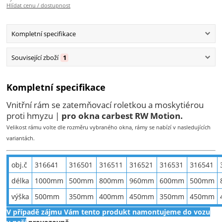
Hlídat cenu / dostupnost
Kompletní specifikace
Související zboží
1
Kompletní specifikace
Vnitřní rám se zatemňovací roletkou a moskytiérou
proti hmyzu |
pro okna carbest RW Motion.
Velikost rámu volte dle rozměru vybraného okna, rámy se nabízí v nasledujících
variantách.
obj.č
316641
316501
316511
316521
316531
316541
délka
1000mm
500mm
800mm
960mm
600mm
500mm
výška
500mm
350mm
400mm
450mm
350mm
450mm
V případě zájmu Vám tento produkt namontujeme do vozu