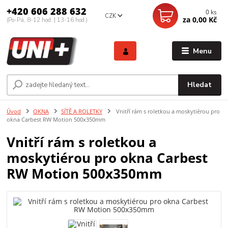
+420 606 288 632
0
ks
CZK
za
0,00 Kč
(Po-Pá, 8-12 hod. | 13-16 hod.)
Menu
Hledat
Úvod
OKNA
SÍTĚ A ROLETKY
Vnitří rám s roletkou a moskytiérou pro
okna Carbest RW Motion 500x350mm
Vnitří rám s roletkou a
moskytiérou pro okna Carbest
RW Motion 500x350mm