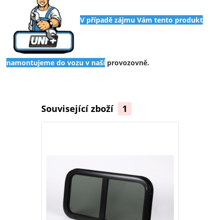
V případě zájmu Vám tento produkt
namontujeme do vozu v naší
provozovně.
Související zboží
1