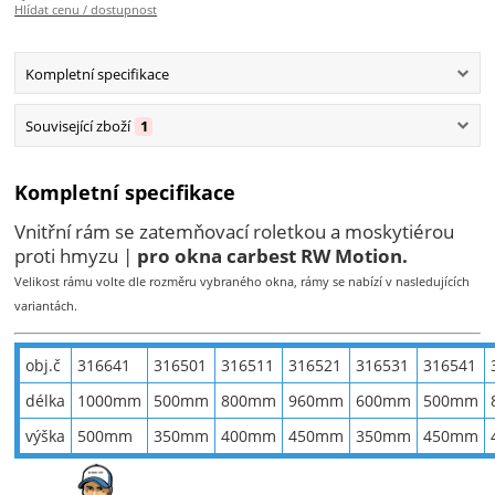
Hlídat cenu / dostupnost
Kompletní specifikace
Související zboží
1
Kompletní specifikace
Vnitřní rám se zatemňovací roletkou a moskytiérou
proti hmyzu |
pro okna carbest RW Motion.
Velikost rámu volte dle rozměru vybraného okna, rámy se nabízí v nasledujících
variantách.
obj.č
316641
316501
316511
316521
316531
316541
délka
1000mm
500mm
800mm
960mm
600mm
500mm
výška
500mm
350mm
400mm
450mm
350mm
450mm