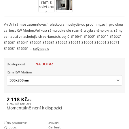
Vnitřní rám se zatemňovací roletkou a moskytiérou proti hmyzu | pro okna
carbest RW Motion.Velikost rámu volte dle rozměru vybraného okna, rámy
se nabízí v nasledujících variantách. obj.č 316641 316501 316511 316521
316531 316541 316551 316631 316621 316611 316601 316591 316571
316581 316561 ...
celý popis
Dostupnost
NA DOTAZ
Rám RW Motion
2 118 Kč
/
ks
1 750 Kč
bez DPH
Momentálně není k dispozici
Číslo produktu:
316501
Výrobce:
Carbest