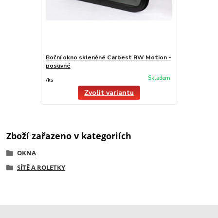
Boční okno skleněné Carbest RW Motion -
posuvné
Skladem
/
ks
Zvolit variantu
Zboží zařazeno v kategoriích
OKNA
SÍTĚ A ROLETKY