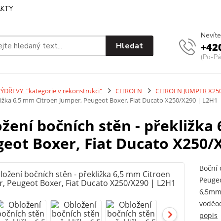
KTY
Nevíte
Hledat
+42
(Po-Pá
ÝDŘEVY_"kategorie v rekonstrukci"
CITROEN
CITROEN JUMPER X250
kližka 6,5 mm Citroen Jumper, Peugeot Boxer, Fiat Ducato X250/X290 | L2H1
žení bočních stěn - překližka
eot Boxer, Fiat Ducato X250/
Boční 
Peugeo
6,5mm 
voděod
popis