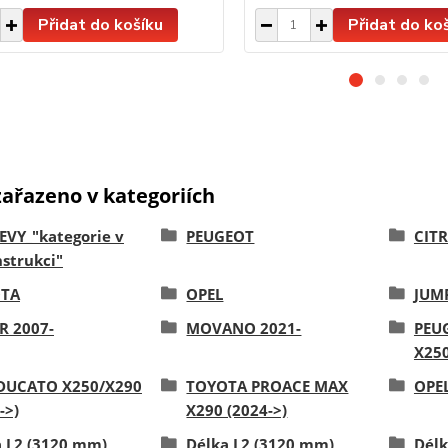
Přidat do košíku
Přidat do ko
zařazeno v kategoriích
EVY_"kategorie v
PEUGEOT
CIT
strukci"
TA
OPEL
JUMP
R 2007-
MOVANO 2021-
PEU
X250
 DUCATO X250/X290
TOYOTA PROACE MAX
OPE
->)
X290 (2024->)
a L2 (3120 mm)
Délka L2 (3120 mm)
Délk