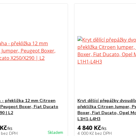
 - překližka 12 mm Citroen
Kryt dělící přepážky dvoudíl
 Peugeot Boxer, Fiat Ducato
překližka Citroen Jumper, 
90 | L2
Boxer, Fiat Ducato, Opel M
L1H1-L4H3
 Kč
4 840 Kč
/
ks
/
ks
Skladem
č
bez DPH
4 000 Kč
bez DPH