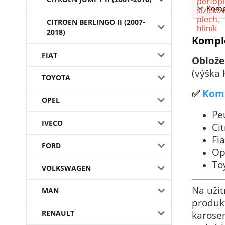
Kompl
CITROEN BERLINGO II (2007-
2018)
Komple
FIAT
Oblože
(výška
TOYOTA
✅
Komp
OPEL
Pe
IVECO
Ci
Fi
FORD
Op
To
VOLKSWAGEN
Na užit
MAN
produkt
RENAULT
karoser