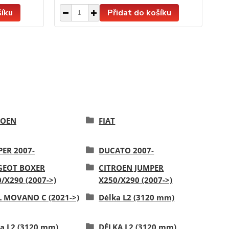
šíku
Přidat do košíku
ROEN
FIAT
ER 2007-
DUCATO 2007-
GEOT BOXER
CITROEN JUMPER
/X290 (2007->)
X250/X290 (2007->)
L MOVANO C (2021->)
Délka L2 (3120 mm)
a L2 (3120 mm)
DÉLKA L2 (3120 mm)