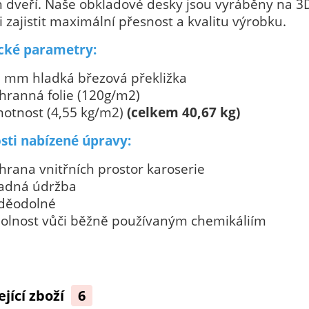
 dveří. Naše obkladové desky jsou vyráběny na 3D
 zajistit maximální přesnost a kvalitu výrobku.
cké parametry:
5 mm hladká březová překližka
hranná folie (120g/m2)
otnost (4,55 kg/m2)
(celkem 40,67 kg)
sti nabízené úpravy:
hrana vnitřních prostor karoserie
adná údržba
děodolné
olnost vůči běžně používaným chemikáliím
ející zboží
6