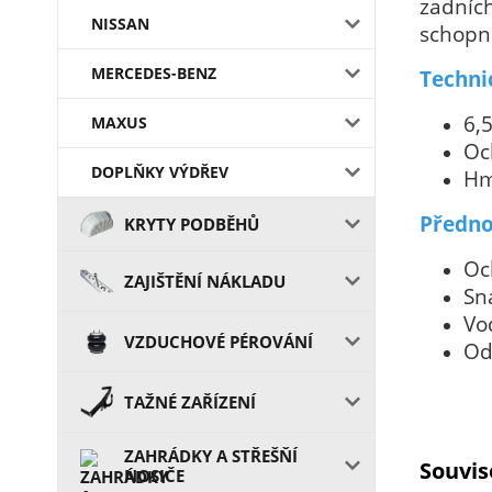
zadních
NISSAN
schopni
MERCEDES-BENZ
Techni
6,
MAXUS
Oc
DOPLŇKY VÝDŘEV
Hm
Předno
KRYTY PODBĚHŮ
Oc
ZAJIŠTĚNÍ NÁKLADU
Sn
Vo
VZDUCHOVÉ PÉROVÁNÍ
Od
TAŽNÉ ZAŘÍZENÍ
ZAHRÁDKY A STŘEŠŇÍ
Souvis
NOSIČE