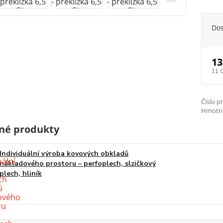
Do
13
11 
Číslo p
Hmotno
né produkty
Individuální výroba kovových obkladů
nákladového prostoru – perfoplech, slzičkový
plech, hliník