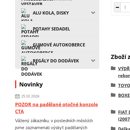
ALU KOLA, DISKY
POTAHY SEDADEL
GUMOVÉ AUTOKOBERCE
Zboží 
REGÁLY DO DODÁVEK
VÝDŘ
rekon
Novinky
TOYO
BOXE
25.02.2026
POZOR na padělané otočné konzole
CTA
FIAT
(2007
Vážený zákazníku, v posledních měsících
jsme zaznamenali výskyt padělaných
Délk