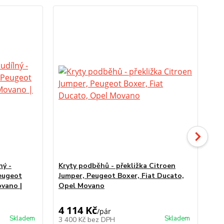
ný -
Kryty podběhů - překližka Citroen
Oc
Peugeot
Jumper, Peugeot Boxer, Fiat Ducato,
Ju
ovano |
Opel Movano
07
MA
4 114 Kč
2 
/
pár
Skladem
Skladem
3 400 Kč
bez DPH
2 