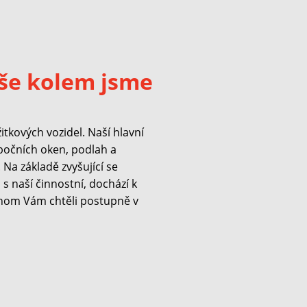
še kolem jsme
kových vozidel. Naší hlavní
 bočních oken, podlah a
Na základě zvyšující se
s naší činnostní, dochází k
hom Vám chtěli postupně v