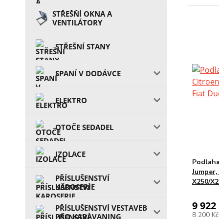
STŘEŠŇÍ OKNA A
VENTILÁTORY
STŘEŠNÍ STANY
SPANÍ V DODÁVCE
ELEKTRO
OTOČE SEDADEL
IZOLACE
Podlaha
Jumper,
PŘÍSLUŠENSTVÍ
X250/X2
KAROSERIE
9 922
PŘÍSLUŠENSTVÍ VESTAVEB
8 200 K
PRO KARAVANING