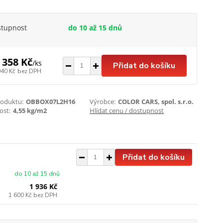
stupnost
do 10 až 15 dnů
 358 Kč
/
ks
Přidat do košíku
040 Kč
bez DPH
roduktu:
OBBOX07L2H16
Výrobce:
COLOR CARS, spol. s.r.o.
st:
4,55 kg/m2
Hlídat cenu / dostupnost
Přidat do košíku
do 10 až 15 dnů
1 936 Kč
1 600 Kč
bez DPH