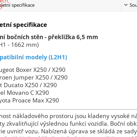
etní specifikace
Sou
tní specifikace
ní bočních stěn - překližka 6,5 mm
 H1 - 1662 mm)
atibilní modely (L2H1)
ugeot Boxer X250 / X290
troen Jumper X250 / X290
at Ducato X250 / X290
el Movano C X290
yota Proace Max X290
nost nákladového prostoru jsou kladeny vysoké ná
y zkvalitňující výslednou funkci vozidla. Boční o
ie uvnitř vozu. Nabízená úprava se skládá ze sady