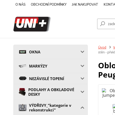
O NÁS
OBCHODNÍ PODMÍNKY
JAK NAKUPOVAT
KONTA
Úvod
V
OKNA
stěn - pře
Oblo
MARKÝZY
Peug
NEZÁVISLÉ TOPENÍ
PODLAHY A OBKLADOVÉ
DESKY
VÝDŘEVY_"kategorie v
rekonstrukci"