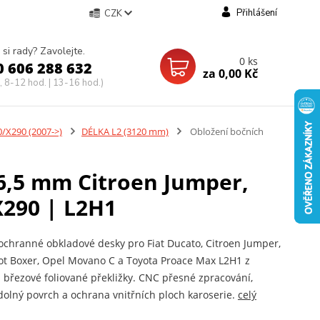
Přihlášení
CZK
 si rady? Zavolejte.
0
ks
0 606 288 632
za
0,00 Kč
, 8-12 hod. | 13-16 hod.)
/X290 (2007->)
DÉLKA L2 (3120 mm)
Obložení bočních
 6,5 mm Citroen Jumper,
X290 | L2H1
ochranné obkladové desky pro Fiat Ducato, Citroen Jumper,
t Boxer, Opel Movano C a Toyota Proace Max L2H1 z
březové foliované překližky. CNC přesné zpracování,
olný povrch a ochrana vnitřních ploch karoserie.
celý