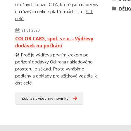
otočných konzol CTA, které jsou nabízeny
DÉLK
na různých online platformách. Ta...
číst
celé
21.01.2026
COLOR CARS, spol. s r.o. - Výdřevy
dodávek na počkání
🛠️ Proč je výdřeva prvním krokem po
pořízení dodávky Ochrana nákladového
prostoru je základ. Proto vyrábíme
podlahy a obklady pro užitková vozidla, k...
číst celé
Zobrazit všechny novinky