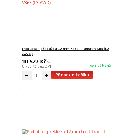
Podlaha - překližka 12 mm Ford Transit V363 (L3
AWD)
10 527 Kč
/
ks
do 3 až 5 dnů
8 700 Kč
bez DPH
Přidat do košíku