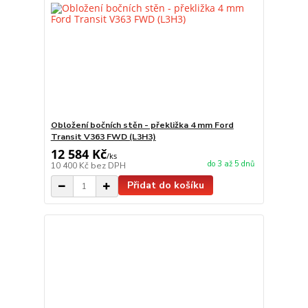
Obložení bočních stěn - překližka 4 mm Ford
Transit V363 FWD (L3H3)
12 584 Kč
/
ks
do 3 až 5 dnů
10 400 Kč
bez DPH
Přidat do košíku