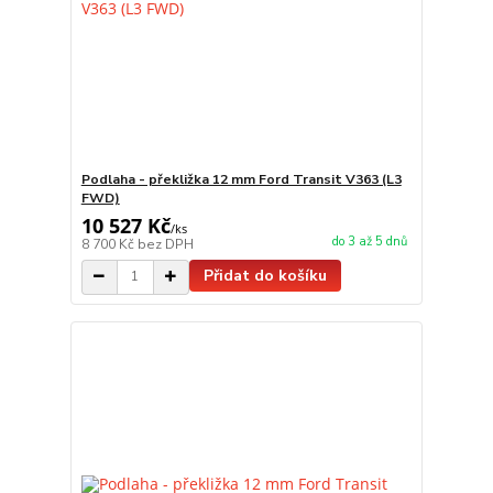
Podlaha - překližka 12 mm Ford Transit V363 (L3
FWD)
10 527 Kč
/
ks
do 3 až 5 dnů
8 700 Kč
bez DPH
Přidat do košíku