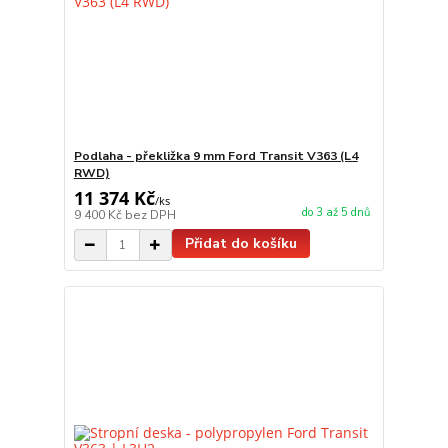
Podlaha - překližka 9 mm Ford Transit V363 (L4
RWD)
11 374 Kč
/
ks
do 3 až 5 dnů
9 400 Kč
bez DPH
Přidat do košíku