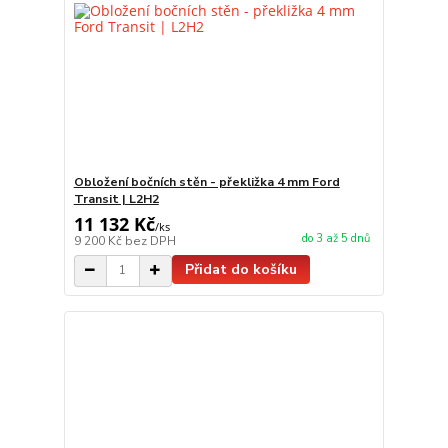
Obložení bočních stěn - překližka 4 mm Ford
Transit | L2H2
11 132 Kč
/
ks
do 3 až 5 dnů
9 200 Kč
bez DPH
Přidat do košíku