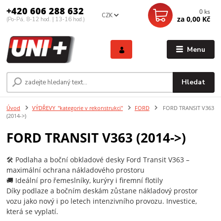
+420 606 288 632
0
ks
CZK
za
0,00 Kč
(Po-Pá, 8-12 hod. | 13-16 hod.)
Menu
Hledat
Úvod
VÝDŘEVY_"kategorie v rekonstrukci"
FORD
FORD TRANSIT V363
(2014->)
FORD TRANSIT V363 (2014->)
🛠️ Podlaha a boční obkladové desky Ford Transit V363 –
maximální ochrana nákladového prostoru
🚚 Ideální pro řemeslníky, kurýry i firemní flotily
Díky podlaze a bočním deskám zůstane nákladový prostor
vozu jako nový i po letech intenzivního provozu. Investice,
která se vyplatí.