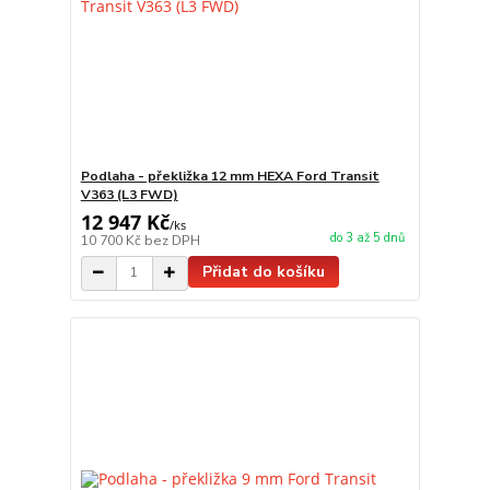
Podlaha - překližka 12 mm HEXA Ford Transit
V363 (L3 FWD)
12 947 Kč
/
ks
do 3 až 5 dnů
10 700 Kč
bez DPH
Přidat do košíku