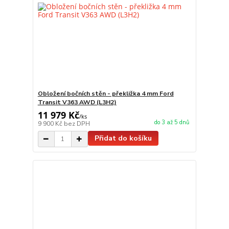
Obložení bočních stěn - překližka 4 mm Ford
Transit V363 AWD (L3H2)
11 979 Kč
/
ks
do 3 až 5 dnů
9 900 Kč
bez DPH
Přidat do košíku