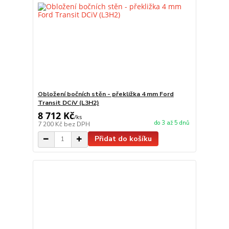
Obložení bočních stěn - překližka 4 mm Ford
Transit DCiV (L3H2)
8 712 Kč
/
ks
do 3 až 5 dnů
7 200 Kč
bez DPH
Přidat do košíku