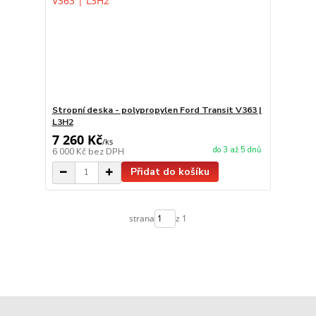
Stropní deska - polypropylen Ford Transit V363 |
L3H2
7 260 Kč
/
ks
do 3 až 5 dnů
6 000 Kč
bez DPH
Přidat do košíku
strana
z 1