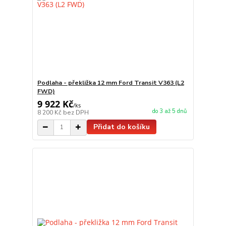
Podlaha - překližka 12 mm Ford Transit V363 (L2
FWD)
9 922 Kč
/
ks
do 3 až 5 dnů
8 200 Kč
bez DPH
Přidat do košíku