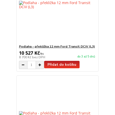
Podlaha - překližka 12 mm Ford Transit DCiV (L3)
10 527 Kč
/
ks
do 3 až 5 dnů
8 700 Kč
bez DPH
Přidat do košíku