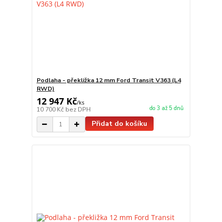
Podlaha - překližka 12 mm Ford Transit V363 (L4
RWD)
12 947 Kč
/
ks
do 3 až 5 dnů
10 700 Kč
bez DPH
Přidat do košíku