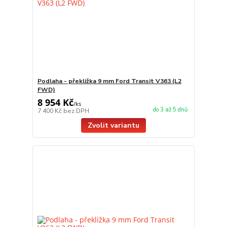
Podlaha - překližka 9 mm Ford Transit V363 (L2
FWD)
8 954 Kč
/
ks
do 3 až 5 dnů
7 400 Kč
bez DPH
Zvolit variantu