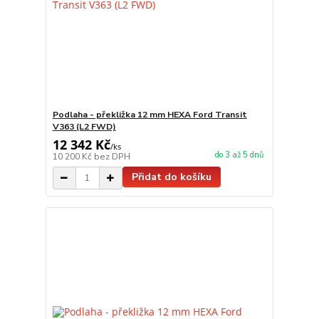
Podlaha - překližka 12 mm HEXA Ford Transit
V363 (L2 FWD)
12 342 Kč
/
ks
do 3 až 5 dnů
10 200 Kč
bez DPH
Přidat do košíku