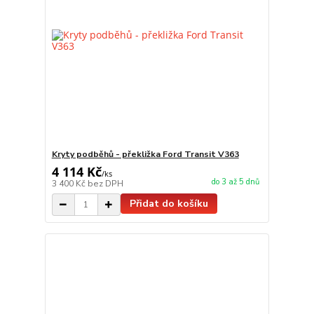
Kryty podběhů - překližka Ford Transit V363
4 114 Kč
/
ks
do 3 až 5 dnů
3 400 Kč
bez DPH
Přidat do košíku