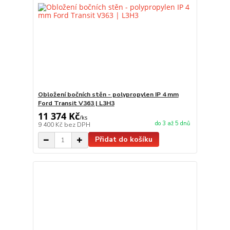
Obložení bočních stěn - polypropylen IP 4 mm
Ford Transit V363 | L3H3
11 374 Kč
/
ks
do 3 až 5 dnů
9 400 Kč
bez DPH
Přidat do košíku