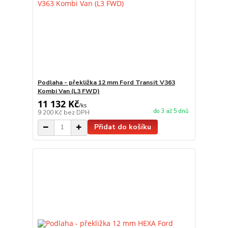
Podlaha - překližka 12 mm Ford Transit V363
Kombi Van (L3 FWD)
11 132 Kč
/
ks
do 3 až 5 dnů
9 200 Kč
bez DPH
Přidat do košíku