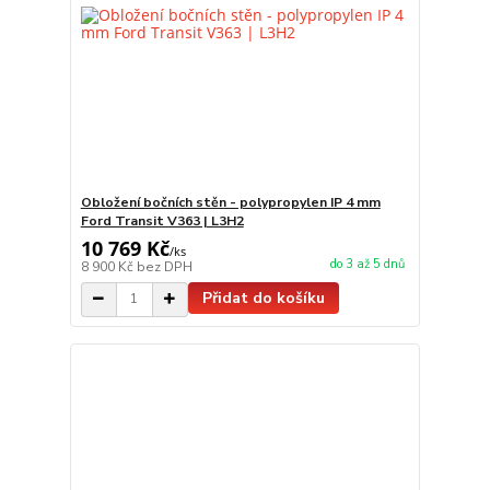
Obložení bočních stěn - polypropylen IP 4 mm
Ford Transit V363 | L3H2
10 769 Kč
/
ks
do 3 až 5 dnů
8 900 Kč
bez DPH
Přidat do košíku