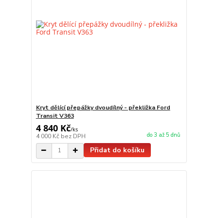
Kryt dělící přepážky dvoudílný - překližka Ford
Transit V363
4 840 Kč
/
ks
do 3 až 5 dnů
4 000 Kč
bez DPH
Přidat do košíku