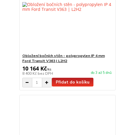
Obložení bočních stěn - polypropylen IP 4 mm
Ford Transit V363 | L2H2
10 164 Kč
/
ks
do 3 až 5 dnů
8 400 Kč
bez DPH
Přidat do košíku