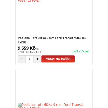
Podlaha - překližka 9 mm Ford Transit V363 (L3
FWD)
9 559 Kč
/
ks
do 3 až 5 dnů
7 900 Kč
bez DPH
Přidat do košíku