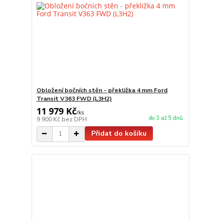
Obložení bočních stěn - překližka 4 mm Ford
Transit V363 FWD (L3H2)
11 979 Kč
/
ks
do 3 až 5 dnů
9 900 Kč
bez DPH
Přidat do košíku