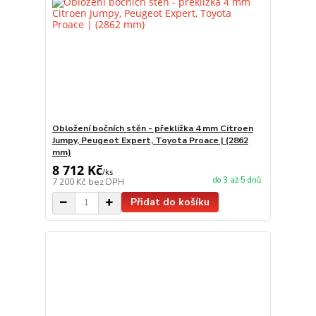
Obložení bočních stěn - překližka 4 mm Citroen
Jumpy, Peugeot Expert, Toyota Proace | (2862
mm)
8 712 Kč
/
ks
do 3 až 5 dnů
7 200 Kč
bez DPH
Přidat do košíku