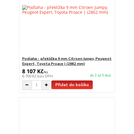
Podlaha - překližka 9 mm Citroen Jumpy, Peugeot
Expert, Toyota Proace | (2862 mm)
8 107 Kč
/
ks
do 3 až 5 dnů
6 700 Kč
bez DPH
Přidat do košíku