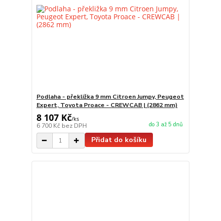
Podlaha - překližka 9 mm Citroen Jumpy, Peugeot
Expert, Toyota Proace - CREWCAB | (2862 mm)
8 107 Kč
/
ks
do 3 až 5 dnů
6 700 Kč
bez DPH
Přidat do košíku