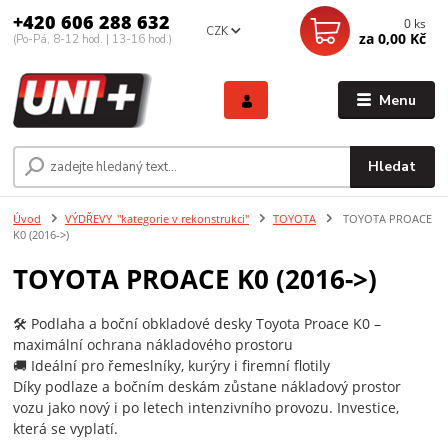
+420 606 288 632
0
ks
CZK
za
0,00 Kč
(Po-Pá, 8-12 hod. | 13-16 hod.)
Menu
Hledat
Úvod
VÝDŘEVY_"kategorie v rekonstrukci"
TOYOTA
TOYOTA PROACE
K0 (2016->)
TOYOTA PROACE K0 (2016->)
🛠️ Podlaha a boční obkladové desky Toyota Proace K0 –
maximální ochrana nákladového prostoru
🚚 Ideální pro řemeslníky, kurýry i firemní flotily
Díky podlaze a bočním deskám zůstane nákladový prostor
vozu jako nový i po letech intenzivního provozu. Investice,
která se vyplatí.