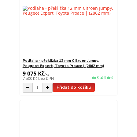
Podlaha - překližka 12 mm Citroen Jumpy,
Peugeot Expert, Toyota Proace | (2862 mm)
9 075 Kč
/
ks
do 3 až 5 dnů
7 500 Kč
bez DPH
Přidat do košíku