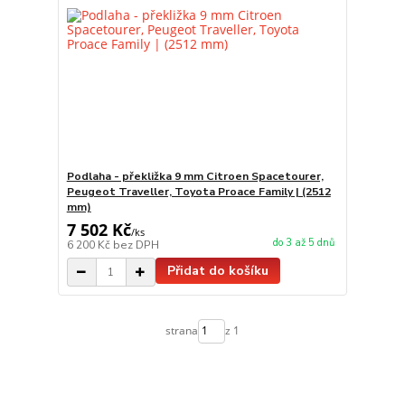
Podlaha - překližka 9 mm Citroen Spacetourer,
Peugeot Traveller, Toyota Proace Family | (2512
mm)
7 502 Kč
/
ks
do 3 až 5 dnů
6 200 Kč
bez DPH
Přidat do košíku
strana
z 1