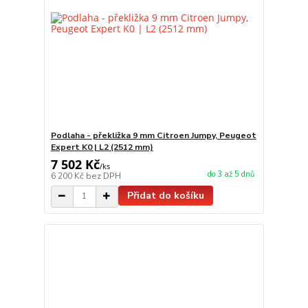
Podlaha - překližka 9 mm Citroen Jumpy, Peugeot
Expert K0 | L2 (2512 mm)
7 502 Kč
/
ks
do 3 až 5 dnů
6 200 Kč
bez DPH
Přidat do košíku