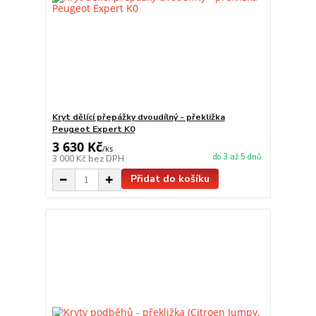
Kryt dělící přepážky dvoudílný - překližka
Peugeot Expert K0
3 630 Kč
/
ks
do 3 až 5 dnů
3 000 Kč
bez DPH
Přidat do košíku