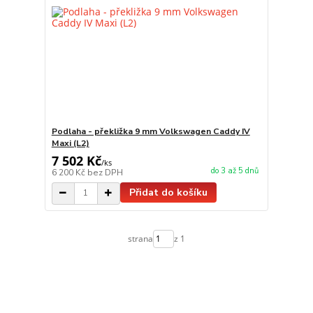
Podlaha - překližka 9 mm Volkswagen Caddy IV
Maxi (L2)
7 502 Kč
/
ks
do 3 až 5 dnů
6 200 Kč
bez DPH
Přidat do košíku
strana
z 1