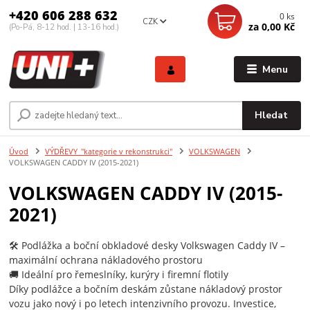
+420 606 288 632
0
ks
CZK
za
0,00 Kč
(Po-Pá, 8-12 hod. | 13-16 hod.)
Menu
Hledat
Úvod
VÝDŘEVY_"kategorie v rekonstrukci"
VOLKSWAGEN
VOLKSWAGEN CADDY IV (2015-2021)
VOLKSWAGEN CADDY IV (2015-
2021)
🛠️ Podlážka a boční obkladové desky Volkswagen Caddy IV –
maximální ochrana nákladového prostoru
🚚 Ideální pro řemeslníky, kurýry i firemní flotily
Díky podlážce a bočním deskám zůstane nákladový prostor
vozu jako nový i po letech intenzivního provozu. Investice,