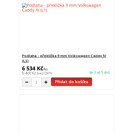
Podlaha - překližka 9 mm Volkswagen Caddy IV
(L1)
6 534 Kč
/
ks
do 3 až 5 dnů
5 400 Kč
bez DPH
Přidat do košíku