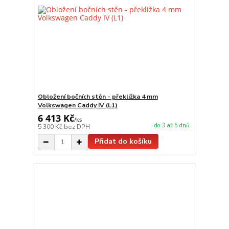
Obložení bočních stěn - překližka 4 mm
Volkswagen Caddy IV (L1)
6 413 Kč
/
ks
do 3 až 5 dnů
5 300 Kč
bez DPH
Přidat do košíku