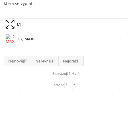
která se vyplatí.
L1
L2, MAXI
Nejnovější
Nejlevnější
Nejdražší
Zobrazuji 1-4 z 4
strana
z 1