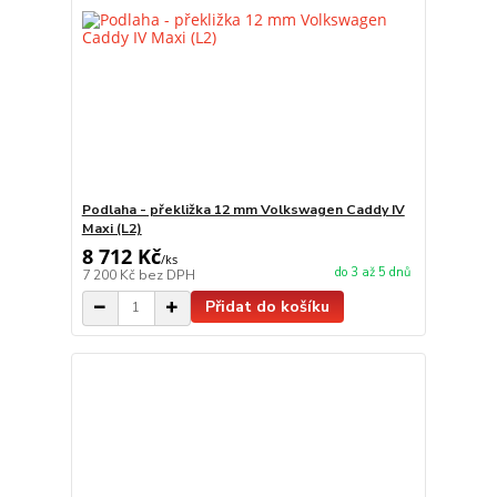
Podlaha - překližka 12 mm Volkswagen Caddy IV
Maxi (L2)
8 712 Kč
/
ks
do 3 až 5 dnů
7 200 Kč
bez DPH
Přidat do košíku