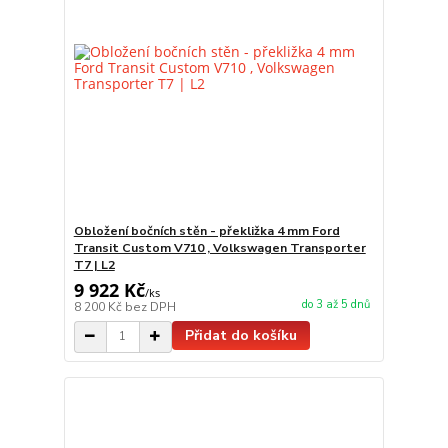
Obložení bočních stěn - překližka 4 mm Ford
Transit Custom V710 , Volkswagen Transporter
T7 | L2
9 922 Kč
/
ks
do 3 až 5 dnů
8 200 Kč
bez DPH
Přidat do košíku