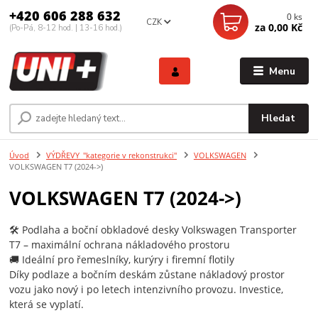
+420 606 288 632
0
ks
CZK
za
0,00 Kč
(Po-Pá, 8-12 hod. | 13-16 hod.)
Menu
Hledat
Úvod
VÝDŘEVY_"kategorie v rekonstrukci"
VOLKSWAGEN
VOLKSWAGEN T7 (2024->)
VOLKSWAGEN T7 (2024->)
🛠️ Podlaha a boční obkladové desky Volkswagen Transporter
T7 – maximální ochrana nákladového prostoru
🚚 Ideální pro řemeslníky, kurýry i firemní flotily
Díky podlaze a bočním deskám zůstane nákladový prostor
vozu jako nový i po letech intenzivního provozu. Investice,
která se vyplatí.