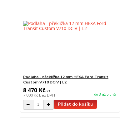
Podlaha - překližka 12 mm HEXA Ford Transit
Custom V710 DCiV | L2
8 470 Kč
/
ks
do 3 až 5 dnů
7 000 Kč
bez DPH
Přidat do košíku