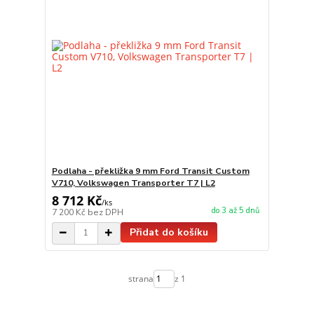
Podlaha - překližka 9 mm Ford Transit Custom
V710, Volkswagen Transporter T7 | L2
8 712 Kč
/
ks
do 3 až 5 dnů
7 200 Kč
bez DPH
Přidat do košíku
strana
z 1