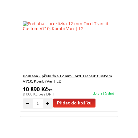
Podlaha - překližka 12 mm Ford Transit Custom
V710, Kombi Van | L2
10 890 Kč
/
ks
do 3 až 5 dnů
9 000 Kč
bez DPH
Přidat do košíku