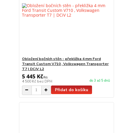
Obložení bočních stěn - překližka 4 mm Ford
Transit Custom V710 , Volkswagen Transporter
T7 | DCiV L2
5 445 Kč
/
ks
do 3 až 5 dnů
4 500 Kč
bez DPH
Přidat do košíku