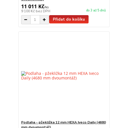
11 011 Kč
/
ks
do 3 až 5 dnů
9 100 Kč
bez DPH
Přidat do košíku
Podlaha - pžekližka 12 mm HEXA Iveco Daily (4680
mm dvoumontáž)