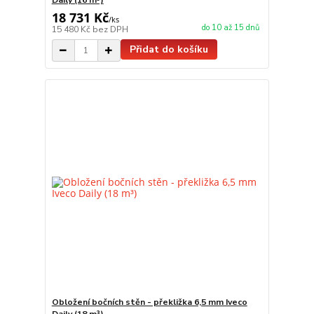
Daily (16 m³)
18 731 Kč
/
ks
do 10 až 15 dnů
15 480 Kč
bez DPH
Přidat do košíku
Obložení bočních stěn - překližka 6,5 mm Iveco
Daily (18 m³)