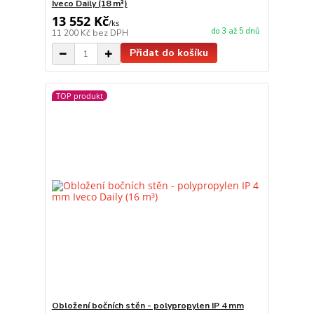
Iveco Daily (18 m³)
13 552 Kč
/
ks
do 3 až 5 dnů
11 200 Kč
bez DPH
Přidat do košíku
TOP produkt
Obložení bočních stěn - polypropylen IP 4 mm