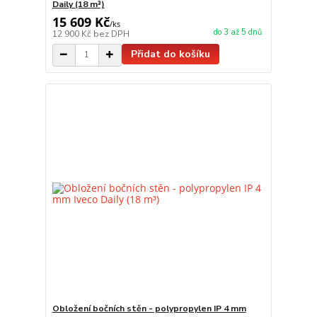
Daily (18 m³)
15 609 Kč
/
ks
do 3 až 5 dnů
12 900 Kč
bez DPH
Přidat do košíku
Obložení bočních stěn - polypropylen IP 4 mm