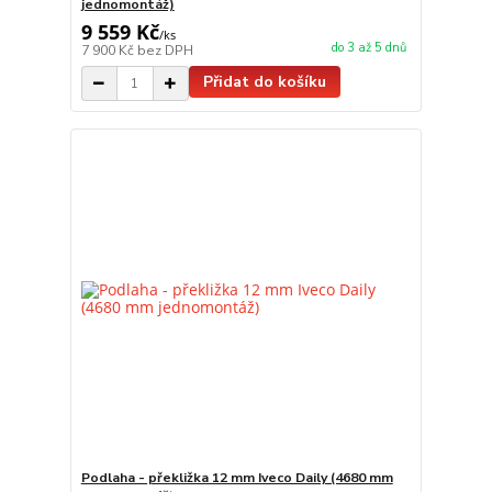
jednomontáž)
9 559 Kč
/
ks
do 3 až 5 dnů
7 900 Kč
bez DPH
Přidat do košíku
Podlaha - překližka 12 mm Iveco Daily (4680 mm