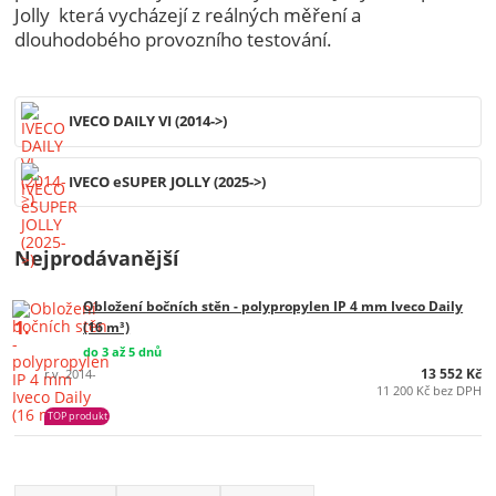
Jolly která vycházejí z reálných měření a
dlouhodobého provozního testování.
IVECO DAILY VI (2014->)
IVECO eSUPER JOLLY (2025->)
Nejprodávanější
Obložení bočních stěn - polypropylen IP 4 mm Iveco Daily
1.
(16 m³)
do 3 až 5 dnů
13 552 Kč
r.v. 2014-
11 200 Kč bez DPH
TOP produkt