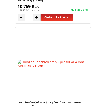
Iveco Daily (12 m³)
10 769 Kč
/
ks
do 3 až 5 dnů
8 900 Kč
bez DPH
Přidat do košíku
Obložení bočních stěn - překližka 4 mm Iveco