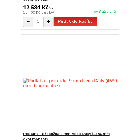
12 584 Kč
/
ks
do 3 až 5 dnů
10 400 Kč
bez DPH
Přidat do košíku
Podlaha - překližka 9 mm Iveco Daily (4680 mm
dvoumontáž)