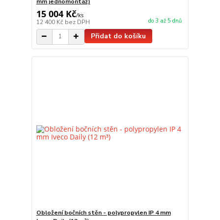
mm jednomontáž)
15 004 Kč
/
ks
do 3 až 5 dnů
12 400 Kč
bez DPH
Přidat do košíku
Obložení bočních stěn - polypropylen IP 4 mm