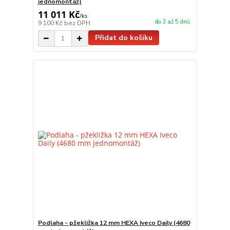
jednomontáž)
11 011 Kč
/
ks
do 3 až 5 dnů
9 100 Kč
bez DPH
Přidat do košíku
Podlaha - pžekližka 12 mm HEXA Iveco Daily (4680