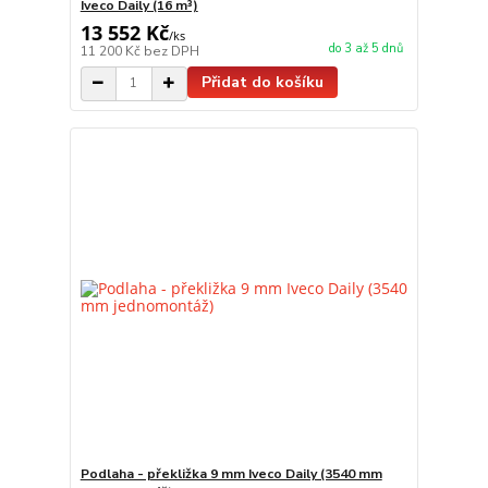
Iveco Daily (16 m³)
13 552 Kč
/
ks
do 3 až 5 dnů
11 200 Kč
bez DPH
Přidat do košíku
Podlaha - překližka 9 mm Iveco Daily (3540 mm