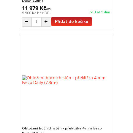
Daily (12m³)
11 979 Kč
/
ks
do 3 až 5 dnů
9 900 Kč
bez DPH
Přidat do košíku
Obložení bočních stěn - překližka 4 mm Iveco