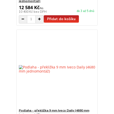
jednomontáž)
12 584 Kč
/
ks
do 3 až 5 dnů
10 400 Kč
bez DPH
Přidat do košíku
Podlaha - překližka 9 mm Iveco Daily (4680 mm