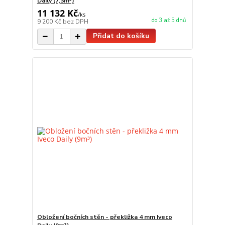
Daily (7,3m³)
11 132 Kč
/
ks
do 3 až 5 dnů
9 200 Kč
bez DPH
Přidat do košíku
Obložení bočních stěn - překližka 4 mm Iveco