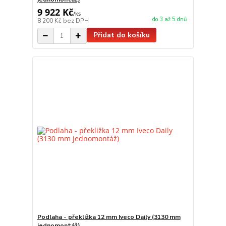
9 922 Kč
/
ks
do 3 až 5 dnů
8 200 Kč
bez DPH
Přidat do košíku
Podlaha - překližka 12 mm Iveco Daily (3130 mm
jednomontáž)