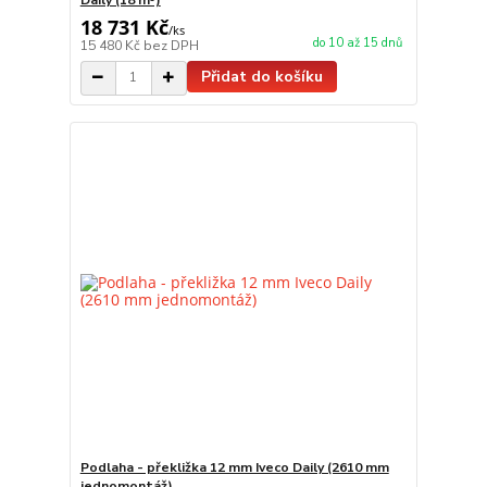
18 731 Kč
/
ks
do 10 až 15 dnů
15 480 Kč
bez DPH
Přidat do košíku
Podlaha - překližka 12 mm Iveco Daily (2610 mm
jednomontáž)