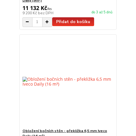
Daily (9m³)
11 132 Kč
/
ks
do 3 až 5 dnů
9 200 Kč
bez DPH
Přidat do košíku
Obložení bočních stěn - překližka 6,5 mm Iveco