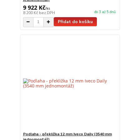
9 922 Kč
/
ks
do 3 až 5 dnů
8 200 Kč
bez DPH
Přidat do košíku
Podlaha - překližka 12 mm Iveco Daily (3540 mm
jednomontáž)