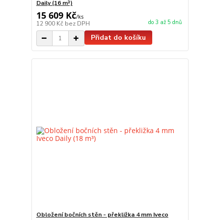
Daily (16 m³)
15 609 Kč
/
ks
do 3 až 5 dnů
12 900 Kč
bez DPH
Přidat do košíku
Obložení bočních stěn - překližka 4 mm Iveco