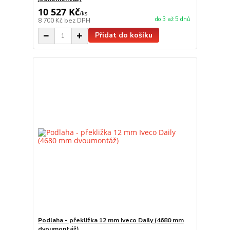
10 527 Kč
/
ks
do 3 až 5 dnů
8 700 Kč
bez DPH
Přidat do košíku
Podlaha - překližka 12 mm Iveco Daily (4680 mm
dvoumontáž)