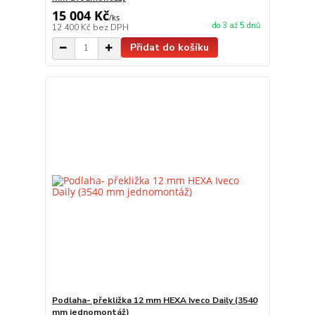
15 004 Kč
/
ks
do 3 až 5 dnů
12 400 Kč
bez DPH
Přidat do košíku
Podlaha- překližka 12 mm HEXA Iveco Daily (3540
mm jednomontáž)