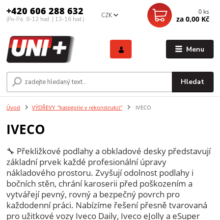
+420 606 288 632
0
ks
CZK
za
0,00 Kč
(Po-Pá, 8-12 hod. | 13-16 hod.)
Menu
Hledat
Úvod
VÝDŘEVY_"kategorie v rekonstrukci"
IVECO
IVECO
🔧 Překližkové podlahy a obkladové desky představují
základní prvek každé profesionální úpravy
nákladového prostoru. Zvyšují odolnost podlahy i
bočních stěn, chrání karoserii před poškozením a
vytvářejí pevný, rovný a bezpečný povrch pro
každodenní práci. Nabízíme řešení přesně tvarovaná
pro užitkové vozy Iveco Daily, Iveco eJolly a eSuper