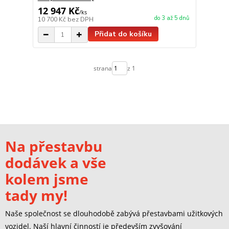
12 947 Kč
/
ks
do 3 až 5 dnů
10 700 Kč
bez DPH
Přidat do košíku
strana
z 1
Na přestavbu
dodávek a vše
kolem jsme
tady my!
Naše společnost se dlouhodobě zabývá přestavbami užitkových
vozidel. Naší hlavní činností je především zvyšování