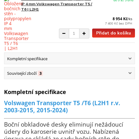
do 3 až 5 dnů
IP 4 mm Volkswagen Transporter T5 /
T6 | L2H1
8 954 Kč
/
ks
7 400 Kč
bez DPH
Přidat do košíku
Kompletní specifikace
Související zboží
3
Kompletní specifikace
Volswagen Transporter T5 /T6 (L2H1 r.v.
2003-2015, 2015-2024)
Boční obkladové desky eliminují nežádoucí
údery do karoserie uvnitř vozu. Nabízená
úprava se skládá ze sady bočních stěn do