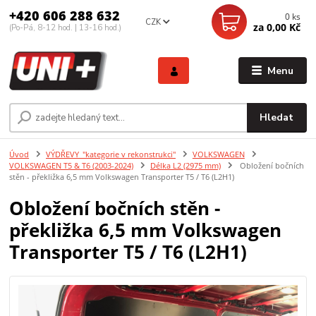
+420 606 288 632
0
ks
CZK
za
0,00 Kč
(Po-Pá, 8-12 hod. | 13-16 hod.)
Menu
Hledat
Úvod
VÝDŘEVY_"kategorie v rekonstrukci"
VOLKSWAGEN
VOLKSWAGEN T5 & T6 (2003-2024)
Délka L2 (2975 mm)
Obložení bočních
stěn - překližka 6,5 mm Volkswagen Transporter T5 / T6 (L2H1)
Obložení bočních stěn -
překližka 6,5 mm Volkswagen
Transporter T5 / T6 (L2H1)