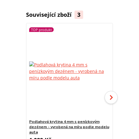
Související zboží
3
TOP produkt
Podlahová krytina 4 mm s penízkovým
Podlaha - p
dezénem - vyrobená na míru podle modelu
Transporter
auta