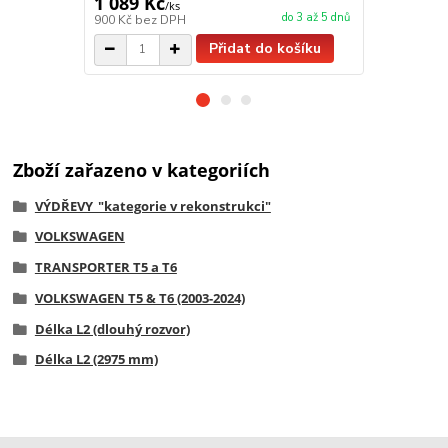
1 089 Kč
9 680 Kč
/
ks
do 3 až 5 dnů
900 Kč
bez DPH
8 000 Kč
bez
Přidat do košíku
Zboží zařazeno v kategoriích
VÝDŘEVY_"kategorie v rekonstrukci"
VOLKSWAGEN
TRANSPORTER T5 a T6
VOLKSWAGEN T5 & T6 (2003-2024)
Délka L2 (dlouhý rozvor)
Délka L2 (2975 mm)