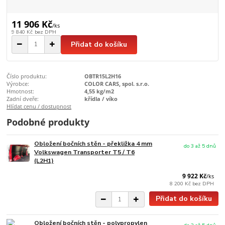
11 906 Kč
/
ks
9 840 Kč
bez DPH
Přidat do košíku
Číslo produktu:
OBTR15L2H16
Výrobce:
COLOR CARS, spol. s.r.o.
Hmotnost:
4,55 kg/m2
Zadní dveře:
křídla / víko
Hlídat cenu / dostupnost
Podobné produkty
Obložení bočních stěn - překližka 4 mm
do 3 až 5 dnů
Volkswagen Transporter T5 / T6
(L2H1)
9 922 Kč
/
ks
8 200 Kč
bez DPH
Přidat do košíku
Obložení bočních stěn - polypropylen