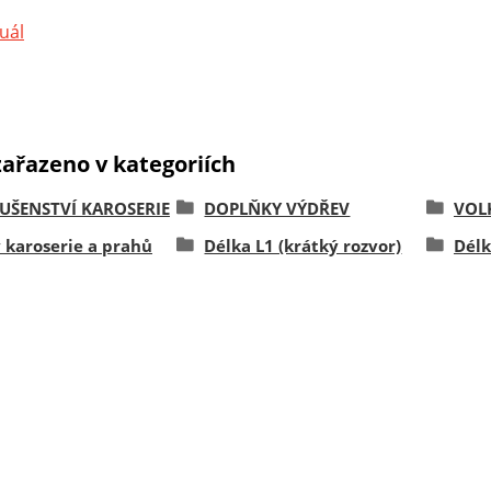
uál
zařazeno v kategoriích
LUŠENSTVÍ KAROSERIE
DOPLŇKY VÝDŘEV
VOL
 karoserie a prahů
Délka L1 (krátký rozvor)
Délk