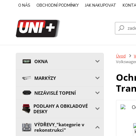
O NÁS
OBCHODNÍ PODMÍNKY
JAK NAKUPOVAT
KONTA
Úvod
V
OKNA
Volkswagen
Ochr
MARKÝZY
Tran
NEZÁVISLÉ TOPENÍ
PODLAHY A OBKLADOVÉ
DESKY
VÝDŘEVY_"kategorie v
rekonstrukci"