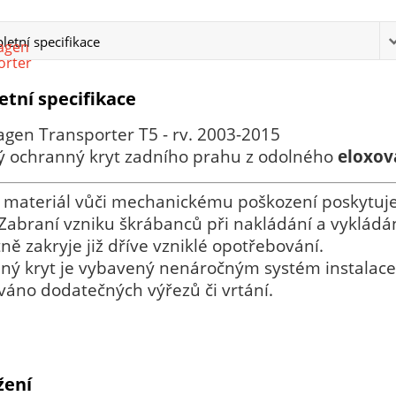
etní specifikace
tní specifikace
gen Transporter T5 - rv. 2003-2015
ný ochranný kryt zadního prahu z odolného
eloxov
 materiál vůči mechanickému poškození poskytuj
Zabraní vzniku škrábanců při nakládání a vykládá
ně zakryje již dříve vzniklé opotřebování.
ý kryt je vybavený nenáročným systém instalace s
áno dodatečných výřezů či vrtání.
žení