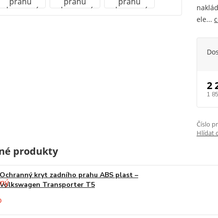
naklád
ele...
c
Do
2 
1 8
Číslo p
Hlídat 
né produkty
Ochranný kryt zadního prahu ABS plast –
Volkswagen Transporter T5