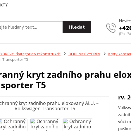
KTY
Nevíte
Hledat
+42
(Po-Pá
ÝDŘEVY_"kategorie v rekonstrukci"
DOPLŇKY VÝDŘEV
Kryty karose
 Transporter T5
anný kryt zadního prahu elo
sporter T5
rv. 
Volksw
zadníh
vůči 
poškoz