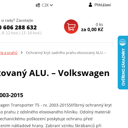
Přihlášení
CZK
 si rady? Zavolejte.
0
ks
0 606 288 632
za
0,00 Kč
, 8-12 hod. | 13-16 hod.)
rie a prahů
Ochranný kryt zadního prahu eloxovaný ALU. –
xovaný ALU. – Volkswagen
2003-2015
agen Transporter T5 - rv. 2003-2015Stříbrný ochranný kryt
o prahu z odolného eloxovaného hliníku. Odolný materiál
mechanickému poškození poskytuje ochranu před
ením nákladové hrany. Zabraní vzniku škrábanců při