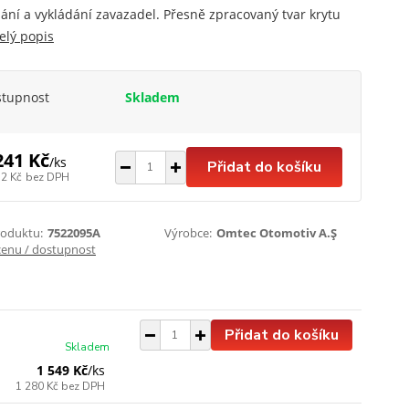
ání a vykládání zavazadel. Přesně zpracovaný tvar krytu
elý popis
stupnost
Skladem
241 Kč
/
ks
Přidat do košíku
52 Kč
bez DPH
roduktu:
7522095A
Výrobce:
Omtec Otomotiv A.Ş
cenu / dostupnost
Přidat do košíku
Skladem
1 549 Kč
/
ks
1 280 Kč
bez DPH