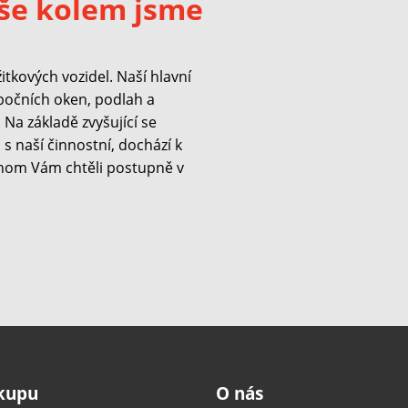
še kolem jsme
kových vozidel. Naší hlavní
 bočních oken, podlah a
Na základě zvyšující se
s naší činnostní, dochází k
hom Vám chtěli postupně v
ákupu
O nás