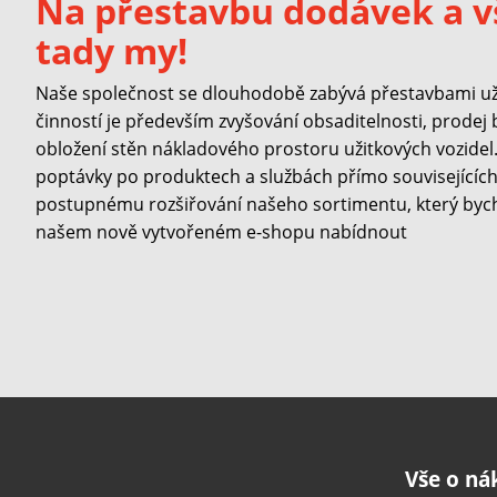
Na přestavbu dodávek a v
tady my!
Naše společnost se dlouhodobě zabývá přestavbami užit
činností je především zvyšování obsaditelnosti, prodej
obložení stěn nákladového prostoru užitkových vozidel. 
poptávky po produktech a službách přímo souvisejících 
postupnému rozšiřování našeho sortimentu, který byc
našem nově vytvořeném e-shopu nabídnout
Vše o n