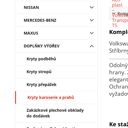
NISSAN
Kompl
MERCEDES-BENZ
Komple
MAXUS
Volkswa
DOPLŇKY VÝDŘEV
Stříbr
Kryty podběhů
Odolný
hrany. 
Kryty stropů
elegant
Kryty přepážek
Ochrann
vyžadov
Kryty karoserie a prahů
Zakázkové plechové obklady
do dodávek
Ke sta