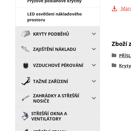
Pryžové podlahové krytiny
Man
LED osvětlení nákladového
prostoru
KRYTY PODBĚHŮ
Zboží 
ZAJIŠTĚNÍ NÁKLADU
PŘÍS
VZDUCHOVÉ PÉROVÁNÍ
Kryty
TAŽNÉ ZAŘÍZENÍ
ZAHRÁDKY A STŘEŠŇÍ
NOSIČE
STŘEŠŇÍ OKNA A
VENTILÁTORY