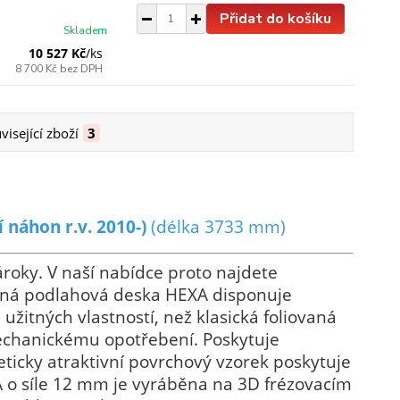
Přidat do košíku
Skladem
10 527 Kč
/
ks
8 700 Kč
bez DPH
visející zboží
3
náhon r.v. 2010-)
(délka 3733 mm)
roky. V naší nabídce proto najdete
silná podlahová deska HEXA disponuje
užitných vlastností, než klasická foliovaná
echanickému opotřebení. Poskytuje
ticky atraktivní povrchový vzorek poskytuje
A o síle 12 mm je vyráběna na 3D frézovacím