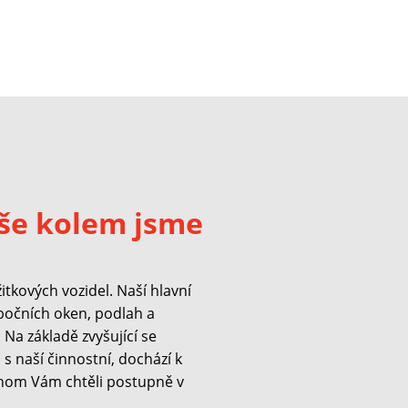
še kolem jsme
kových vozidel. Naší hlavní
 bočních oken, podlah a
Na základě zvyšující se
s naší činnostní, dochází k
hom Vám chtěli postupně v