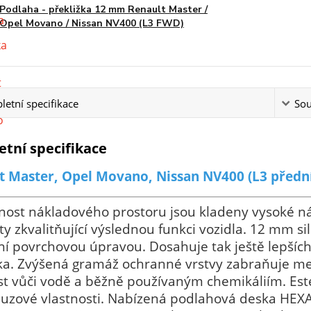
Podlaha - překližka 12 mm Renault Master /
Opel Movano / Nissan NV400 (L3 FWD)
etní specifikace
Sou
tní specifikace
t Master, Opel Movano, Nissan NV400 (L3 přední 
nost nákladového prostoru jsou kladeny vysoké ná
y zkvalitňující výslednou funkci vozidla. 12 mm 
ní povrchovou úpravou. Dosahuje tak ještě lepších 
žka. Zvýšená gramáž ochranné vrstvy zabraňuje m
t vůči vodě a běžně používaným chemikáliím. Este
luzové vlastnosti. Nabízená podlahová deska HEX