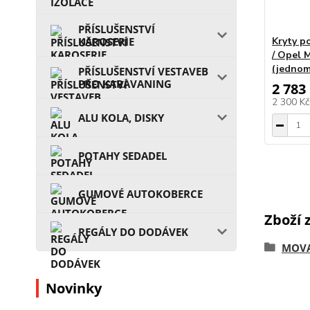
PŘÍSLUŠENSTVÍ
KAROSERIE
Kryty p
/ Opel 
(jednom
PŘÍSLUŠENSTVÍ VESTAVEB
PRO KARAVANING
2 783
2 300 K
ALU KOLA, DISKY
POTAHY SEDADEL
GUMOVÉ AUTOKOBERCE
Zboží 
REGÁLY DO DODÁVEK
MOVA
Novinky