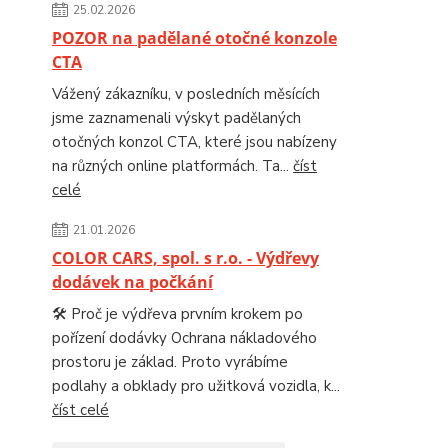
25.02.2026
POZOR na padělané otočné konzole
CTA
Vážený zákazníku, v posledních měsících
jsme zaznamenali výskyt padělaných
otočných konzol CTA, které jsou nabízeny
na různých online platformách. Ta...
číst
celé
21.01.2026
COLOR CARS, spol. s r.o. - Výdřevy
dodávek na počkání
🛠️ Proč je výdřeva prvním krokem po
pořízení dodávky Ochrana nákladového
prostoru je základ. Proto vyrábíme
podlahy a obklady pro užitková vozidla, k...
číst celé