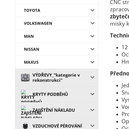
CNC str
zpraco
TOYOTA
zbyteč
misky k
VOLKSWAGEN
Techni
MAN
12
NISSAN
Oc
Hm
MAXUS
Předno
VÝDŘEVY_"kategorie v
rekonstrukci"
Je
Sn
KRYTY PODBĚHŮ
Vy
Vo
ZAJIŠTĚNÍ NÁKLADU
Pr
Op
VZDUCHOVÉ PÉROVÁNÍ
Oc