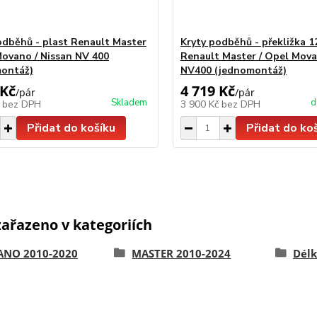
odběhů - plast Renault Master
Kryty podběhů - překližka 
Movano / Nissan NV 400
Renault Master / Opel Mova
ontáž)
NV400 (jednomontáž)
 Kč
4 719 Kč
/
pár
/
pár
Skladem
d
č
bez DPH
3 900 Kč
bez DPH
Přidat do košíku
Přidat do ko
zařazeno v kategoriích
NO 2010-2020
MASTER 2010-2024
Délk