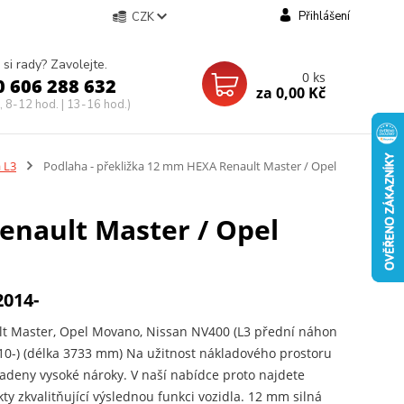
Přihlášení
CZK
 si rady? Zavolejte.
0
ks
0 606 288 632
za
0,00 Kč
, 8-12 hod. | 13-16 hod.)
 L3
Podlaha - překližka 12 mm HEXA Renault Master / Opel
enault Master / Opel
2014-
t Master, Opel Movano, Nissan NV400 (L3 přední náhon
010-) (délka 3733 mm) Na užitnost nákladového prostoru
ladeny vysoké nároky. V naší nabídce proto najdete
ty zkvalitňující výslednou funkci vozidla. 12 mm silná