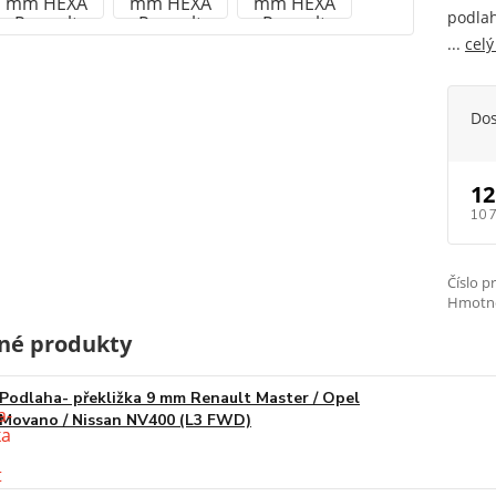
podlah
...
celý
Do
12
10 
Číslo p
Hmotno
né produkty
Podlaha- překližka 9 mm Renault Master / Opel
Movano / Nissan NV400 (L3 FWD)