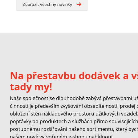
Zobrazit všechny novinky
Na přestavbu dodávek a v
tady my!
Naše společnost se dlouhodobě zabývá přestavbami užit
činností je především zvyšování obsaditelnosti, prodej
obložení stěn nákladového prostoru užitkových vozidel. 
poptávky po produktech a službách přímo souvisejících 
postupnému rozšiřování našeho sortimentu, který byc
našem nově vytvořeném e-shopu nabídnout