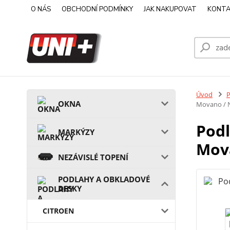
O NÁS
OBCHODNÍ PODMÍNKY
JAK NAKUPOVAT
KONTA
Úvod
OKNA
Movano / 
Podl
MARKÝZY
Mova
NEZÁVISLÉ TOPENÍ
PODLAHY A OBKLADOVÉ
DESKY
CITROEN