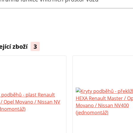
ející zboží
3