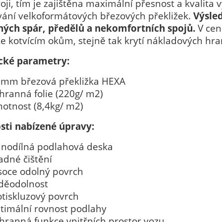
oji, tím je zajištěna maximální přesnost a kvalit
vání velkoformátových březových překližek.
Výsle
ných spár, předělů a nekomfortních spojů.
V cen
e kotvícím okům, stejně tak krytí nákladových hran
cké parametry:
 mm březová překližka HEXA
hranná folie (220g/ m2)
otnost (8,4kg/ m2)
sti nabízené úpravy:
dnodílná podlahová deska
adné čištění
soce odolný povrch
děodolnost
otiskluzový povrch
timální rovnost podlahy
hranná funkce vnitřních prostor vozu