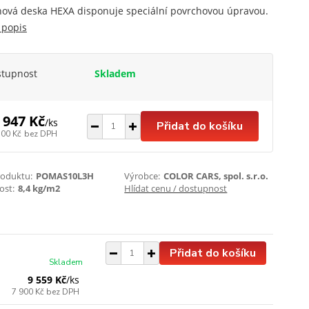
ová deska HEXA disponuje speciální povrchovou úpravou.
 popis
stupnost
Skladem
 947 Kč
/
ks
Přidat do košíku
700 Kč
bez DPH
roduktu:
POMAS10L3H
Výrobce:
COLOR CARS, spol. s.r.o.
st:
8,4 kg/m2
Hlídat cenu / dostupnost
Přidat do košíku
Skladem
9 559 Kč
/
ks
7 900 Kč
bez DPH