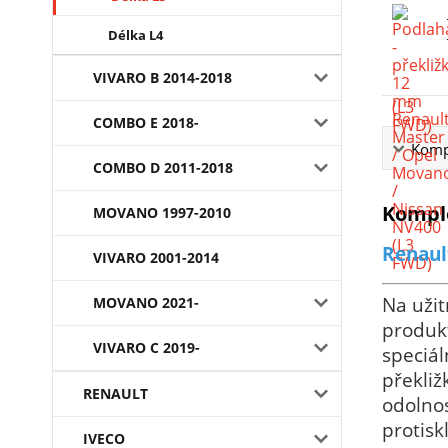
Délka L4
VIVARO B 2014-2018
COMBO E 2018-
Kompl
COMBO D 2011-2018
Komple
MOVANO 1997-2010
Renaul
VIVARO 2001-2014
Na užit
MOVANO 2021-
produkt
VIVARO C 2019-
speciál
překli
RENAULT
odolnos
protisk
IVECO