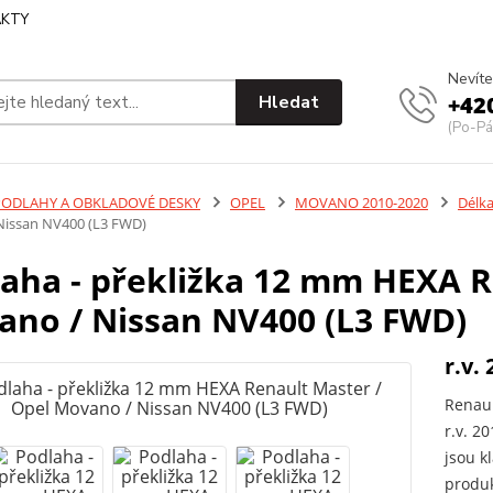
KTY
Nevíte
Hledat
+42
(Po-Pá
PODLAHY A OBKLADOVÉ DESKY
OPEL
MOVANO 2010-2020
Délka
Nissan NV400 (L3 FWD)
aha - překližka 12 mm HEXA R
no / Nissan NV400 (L3 FWD)
r.v. 
Renaul
r.v. 2
jsou k
produk