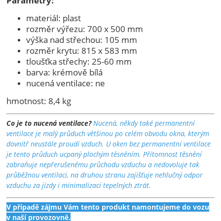
Parametry:
materiál: plast
rozměr výřezu: 700 x 500 mm
výška nad střechou: 105 mm
rozměr krytu: 815 x 583 mm
tloušťka střechy: 25-60 mm
barva: krémově bílá
nucená ventilace: ne
hmotnost: 8,4 kg
Co je to nucená ventilace?
Nucená, někdy také permanentní
ventilace je malý průduch většinou po celém obvodu okna, kterým
dovnitř neustále proudí vzduch. U oken bez permanentní ventilace
je tento průduch ucpaný plochým těsněním. Přítomnost těsnění
zabraňuje nepřerušenému průchodu vzduchu a nedovoluje tak
průběžnou ventilaci, na druhou stranu zajišťuje nehlučný odpor
vzduchu za jízdy i minimalizaci tepelných ztrát.
V případě zájmu Vám tento produkt namontujeme do vozu
v naší provozovně.