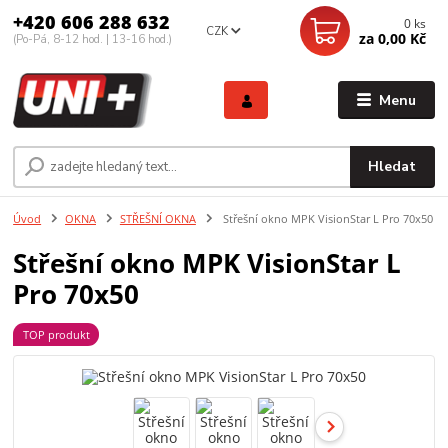
+420 606 288 632
0
ks
CZK
za
0,00 Kč
(Po-Pá, 8-12 hod. | 13-16 hod.)
Menu
Hledat
Úvod
OKNA
STŘEŠNÍ OKNA
Střešní okno MPK VisionStar L Pro 70x50
Střešní okno MPK VisionStar L
Pro 70x50
TOP produkt