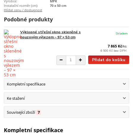
Výrobce:
MPK
Instalační rozměr (cm):
70 x 50 cm
Hlídat cenu / dostupnost
Podobné produkty
Výklopné střešní okno skleněné s
Skladem
nouzovým výlezem – 97 × 53 cm
7 865 Kč
/
ks
6 500 Kč
bez DPH
Přidat do košíku
Kompletní specifikace
Ke stažení
Související zboží
7
Kompletní specifikace