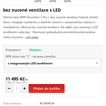
bez nucené ventilace s LED
Střešní okno MPK VisionStar L Pro | bez nucené ventilace Stylové střešní
okno s dvojitým zasklením a vnitřním rámem s nastavitelnou roletou a
moskytiérou. Okno je bez nucené ventilace. Na výběr jsou varianty s LED
osvětlením nebo bez. Vlastnosti: jednoduché otevírání/zavírání jednou
rukou za pomo...
celý popis
Dostupnost
Skladem
MPK vision star "L" - varianta rámečku
11 495 Kč
/
ks
9 500 Kč
bez DPH
Přidat do košíku
Číslo produktu:
M-7503PLW