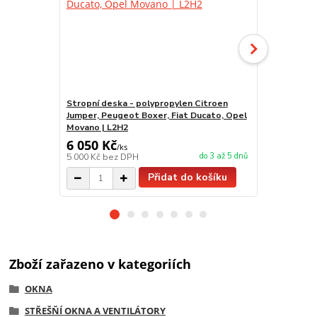
Stropní deska - polypropylen Citroen
Stropní des
Jumper, Peugeot Boxer, Fiat Ducato, Opel
Jumper, Peu
Movano | L2H2
Movano | L1
6 050 Kč
6 050 Kč
/
ks
do 3 až 5 dnů
5 000 Kč
bez DPH
5 000 Kč
bez
Přidat do košíku
Zboží zařazeno v kategoriích
OKNA
STŘEŠŇÍ OKNA A VENTILÁTORY