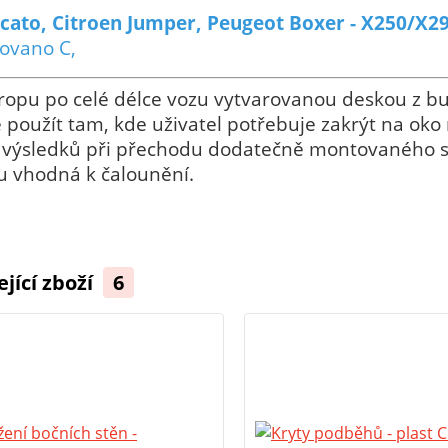
ucato, Citroen Jumper, Peugeot Boxer - X250/X2
ovano C,
tropu po celé délce vozu vytvarovanou deskou z b
použít tam, kde uživatel potřebuje zakrýt na oko 
h výsledků při přechodu dodatečně montovaného st
u vhodná k čalounění.
ející zboží
6