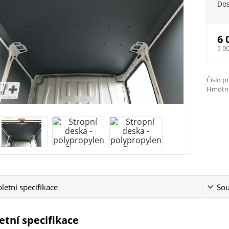
Do
6 
5 0
Číslo p
Hmotno
etní specifikace
Sou
tní specifikace