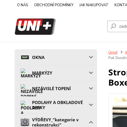
O NÁS
OBCHODNÍ PODMÍNKY
JAK NAKUPOVAT
KONTA
Úvod
V
OKNA
Fiat Ducat
Stro
MARKÝZY
Boxe
NEZÁVISLÉ TOPENÍ
PODLAHY A OBKLADOVÉ
DESKY
VÝDŘEVY_"kategorie v
rekonstrukci"