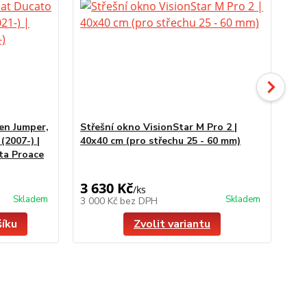
en Jumper,
Střešní okno VisionStar M Pro 2 |
Ven
(2007-) |
40x40 cm (pro střechu 25 - 60 mm)
stř
ta Proace
3 630 Kč
2 
/
ks
Skladem
Skladem
3 000 Kč
bez DPH
1 
šíku
Zvolit variantu