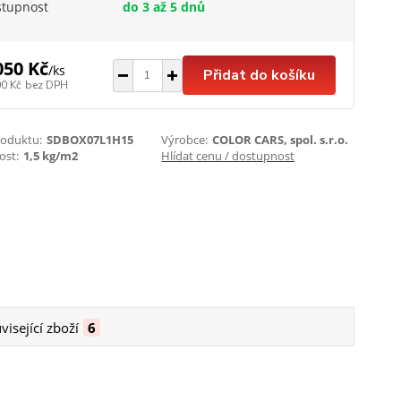
stupnost
do 3 až 5 dnů
050 Kč
/
ks
Přidat do košíku
00 Kč
bez DPH
roduktu:
SDBOX07L1H15
Výrobce:
COLOR CARS, spol. s.r.o.
st:
1,5 kg/m2
Hlídat cenu / dostupnost
visející zboží
6