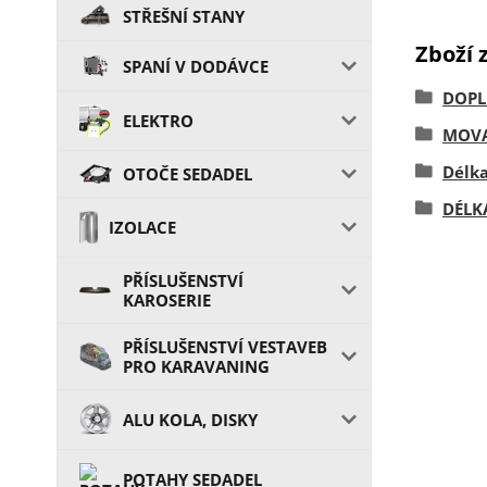
STŘEŠNÍ STANY
Zboží 
SPANÍ V DODÁVCE
DOPL
ELEKTRO
MOVA
Délk
OTOČE SEDADEL
DÉLK
IZOLACE
PŘÍSLUŠENSTVÍ
KAROSERIE
PŘÍSLUŠENSTVÍ VESTAVEB
PRO KARAVANING
ALU KOLA, DISKY
POTAHY SEDADEL