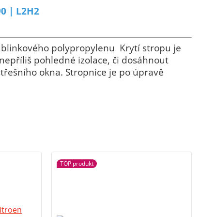
90 | L2H2
ublinkového polypropylenu Krytí stropu je
nepříliš pohledné izolace, či dosáhnout
řešního okna. Stropnice je po úpravě
TOP produkt