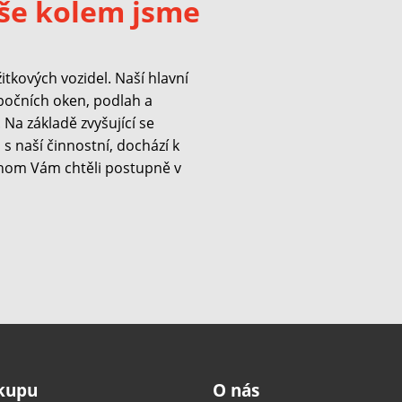
še kolem jsme
kových vozidel. Naší hlavní
 bočních oken, podlah a
Na základě zvyšující se
s naší činnostní, dochází k
hom Vám chtěli postupně v
ákupu
O nás