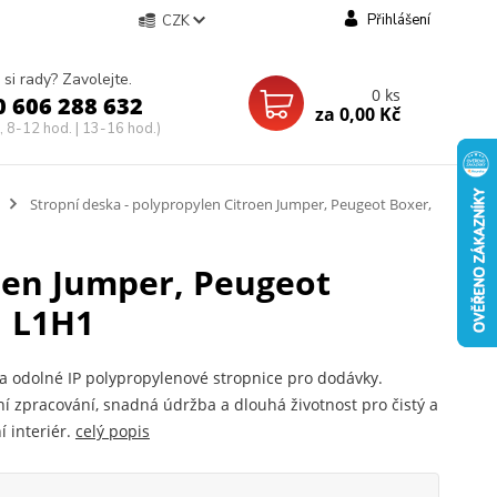
Přihlášení
CZK
 si rady? Zavolejte.
0
ks
0 606 288 632
za
0,00 Kč
, 8-12 hod. | 13-16 hod.)
Stropní deska - polypropylen Citroen Jumper, Peugeot Boxer,
roen Jumper, Peugeot
| L1H1
a odolné IP polypropylenové stropnice pro dodávky.
ní zpracování, snadná údržba a dlouhá životnost pro čistý a
í interiér.
celý popis