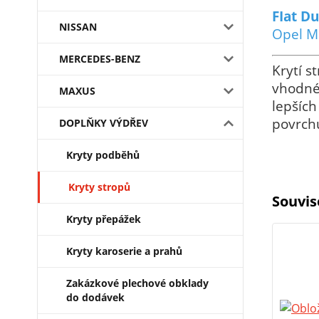
FIat D
NISSAN
Opel M
MERCEDES-BENZ
Krytí s
vhodné 
MAXUS
lepšíc
povrch
DOPLŇKY VÝDŘEV
Kryty podběhů
Kryty stropů
Souvis
Kryty přepážek
Kryty karoserie a prahů
Zakázkové plechové obklady
do dodávek