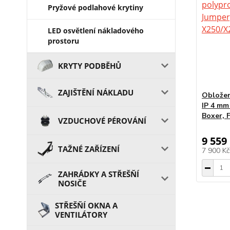
Pryžové podlahové krytiny
LED osvětlení nákladového
prostoru
KRYTY PODBĚHŮ
ZAJIŠTĚNÍ NÁKLADU
Obložen
IP 4 mm
Boxer, 
VZDUCHOVÉ PÉROVÁNÍ
9 559
TAŽNÉ ZAŘÍZENÍ
7 900 K
ZAHRÁDKY A STŘEŠŇÍ
NOSIČE
STŘEŠŇÍ OKNA A
VENTILÁTORY