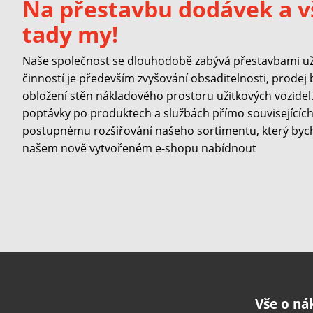
Na přestavbu dodávek a v
tady my!
Naše společnost se dlouhodobě zabývá přestavbami užit
činností je především zvyšování obsaditelnosti, prodej
obložení stěn nákladového prostoru užitkových vozidel. 
poptávky po produktech a službách přímo souvisejících 
postupnému rozšiřování našeho sortimentu, který byc
našem nově vytvořeném e-shopu nabídnout
Vše o n