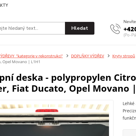
KTY
Nevíte
Hledat
+42
(Po-Pá
ÝDŘEVY_"kategorie v rekonstrukci"
DOPLŇKY VÝDŘEV
Kryty stropů
o, Opel Movano | L1H1
pní deska - polypropylen Cit
r, Fiat Ducato, Opel Movano 
Lehké 
Preciz
funkčn