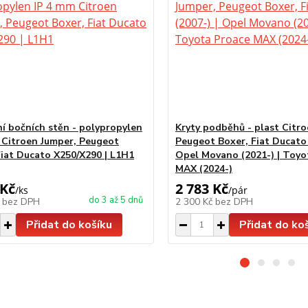
í bočních stěn - polypropylen
Kryty podběhů - plast Citro
 Citroen Jumper, Peugeot
Peugeot Boxer, Fiat Ducato 
Fiat Ducato X250/X290 | L1H1
Opel Movano (2021-) | Toyo
MAX (2024-)
 Kč
2 783 Kč
/
ks
/
pár
do 3 až 5 dnů
č
bez DPH
2 300 Kč
bez DPH
Přidat do košíku
Přidat do ko