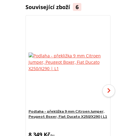
Související zboží
6
Podlaha - překližka 9 mm Citroen Jumper,
Podlaha - p
Peugeot Boxer, Fiat Ducato X250/X290 | L1
Peugeot Box
8 349 Kč
9 317 Kč
/
ks