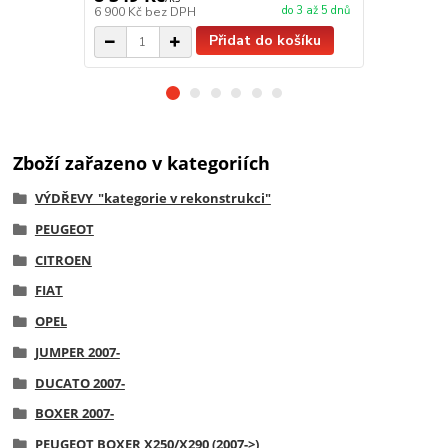
do 3 až 5 dnů
6 900 Kč
bez DPH
7 700 Kč
bez
Přidat do košíku
Zboží zařazeno v kategoriích
VÝDŘEVY_"kategorie v rekonstrukci"
PEUGEOT
CITROEN
FIAT
OPEL
JUMPER 2007-
DUCATO 2007-
BOXER 2007-
PEUGEOT BOXER X250/X290 (2007->)