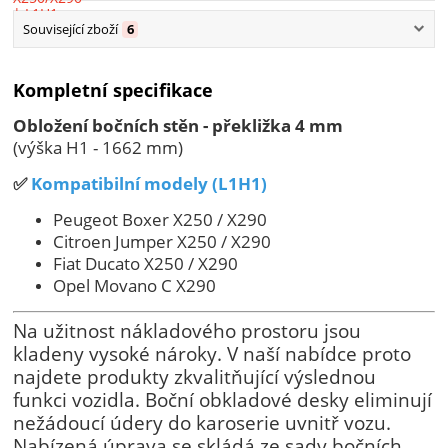
Související zboží
6
Kompletní specifikace
Obložení bočních stěn - překližka 4 mm
(výška H1 - 1662 mm)
✅
Kompatibilní modely (L1H1)
Peugeot Boxer X250 / X290
Citroen Jumper X250 / X290
Fiat Ducato X250 / X290
Opel Movano C X290
Na užitnost nákladového prostoru jsou
kladeny vysoké nároky. V naší nabídce proto
najdete produkty zkvalitňující výslednou
funkci vozidla. Boční obkladové desky eliminují
nežádoucí údery do karoserie uvnitř vozu.
Nabízená úprava se skládá ze sady bočních