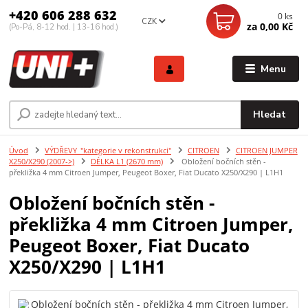
+420 606 288 632
0
ks
CZK
za
0,00 Kč
(Po-Pá, 8-12 hod. | 13-16 hod.)
Menu
Hledat
Úvod
VÝDŘEVY_"kategorie v rekonstrukci"
CITROEN
CITROEN JUMPER
X250/X290 (2007->)
DÉLKA L1 (2670 mm)
Obložení bočních stěn -
překližka 4 mm Citroen Jumper, Peugeot Boxer, Fiat Ducato X250/X290 | L1H1
Obložení bočních stěn -
překližka 4 mm Citroen Jumper,
Peugeot Boxer, Fiat Ducato
X250/X290 | L1H1