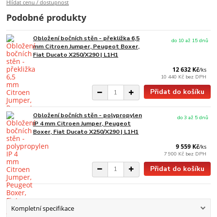
Hlídat cenu / dostupnost
Podobné produkty
Obložení bočních stěn - překližka 6,5
do 10 až 15 dnů
mm Citroen Jumper, Peugeot Boxer,
Fiat Ducato X250/X290 | L1H1
12 632 Kč
/
ks
10 440 Kč
bez DPH
Přidat do košíku
Obložení bočních stěn - polypropylen
do 3 až 5 dnů
IP 4 mm Citroen Jumper, Peugeot
Boxer, Fiat Ducato X250/X290 | L1H1
9 559 Kč
/
ks
7 900 Kč
bez DPH
Přidat do košíku
Kompletní specifikace