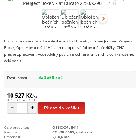
Boční ochranné obkladové desky pro Fiat Ducato, Citroen Jumper, Peugeot
Boxer, Opel Movano C L1H1 z 4mm topolové foliované překližky. CNC
přesné zpracování, voděodolný povrch a ochrana vnitřních ploch karoserie.
celý popis
Dostupnost
do 3 až 5 dnů
10 527 Kč
/
ks
8 700 Kč
bez DPH
Přidat do košíku
Číslo produktu:
OBBOX07L1H14
Výrobce:
COLOR CARS, spol. s.r.o.
Hmotnost:
2,6 kg/m2