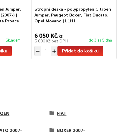
en Jumper,
Stropní deska - polypropylen Citroen
LE
(2007-) |
Jumper, Peugeot Boxer, Fiat Ducato,
ta Proace
Opel Movano | L1H1
6 050 Kč
3 
/
ks
Skladem
do 3 až 5 dnů
5 000 Kč
bez DPH
2 
šíku
Přidat do košíku
ROEN
FIAT
ATO 2007-
BOXER 2007-