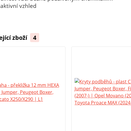
raktivní vzhled
ející zboží
4