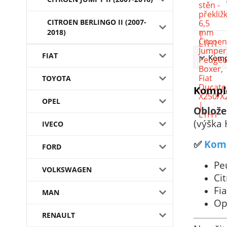
CITROEN BERLINGO II (2007-
2018)
FIAT
Kompl
TOYOTA
Komple
OPEL
Oblože
(výška
IVECO
✅
Komp
FORD
Pe
VOLKSWAGEN
Ci
Fi
MAN
Op
RENAULT