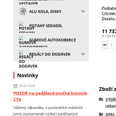
Podlaha
ALU KOLA, DISKY
Citroen
Ducato 
POTAHY SEDADEL
11 73
9 700 K
GUMOVÉ AUTOKOBERCE
REGÁLY DO DODÁVEK
Novinky
25.02.2026
Zboží 
POZOR na padělané otočné konzole
CTA
VÝDŘ
rekon
Vážený zákazníku, v posledních měsících
jsme zaznamenali výskyt padělaných
OPEL