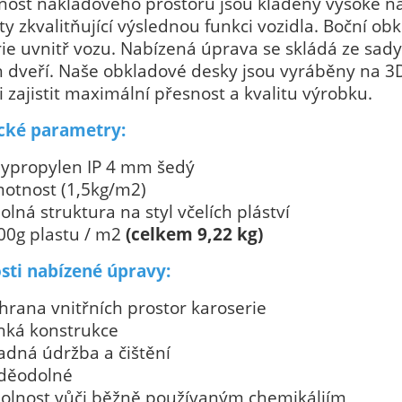
nost nákladového prostoru jsou kladeny vysoké ná
y zkvalitňující výslednou funkci vozidla. Boční o
ie uvnitř vozu. Nabízená úprava se skládá ze sady
 dveří. Naše obkladové desky jsou vyráběny na 3D
 zajistit maximální přesnost a kvalitu výrobku.
cké parametry:
lypropylen IP 4 mm šedý
otnost (1,5kg/m2)
olná struktura na styl včelích pláství
00g plastu / m2
(celkem 9,22 kg)
sti nabízené úpravy:
hrana vnitřních prostor karoserie
hká konstrukce
adná údržba a čištění
děodolné
olnost vůči běžně používaným chemikáliím