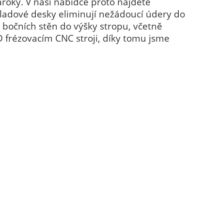
roky. V naší nabídce proto najdete
bkladové desky eliminují nežádoucí údery do
 bočních stěn do výšky stropu, včetně
 frézovacím CNC stroji, díky tomu jsme