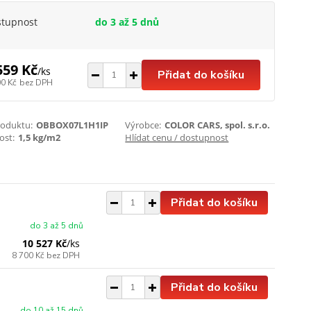
stupnost
do 3 až 5 dnů
559 Kč
/
ks
Přidat do košíku
00 Kč
bez DPH
roduktu:
OBBOX07L1H1IP
Výrobce:
COLOR CARS, spol. s.r.o.
st:
1,5 kg/m2
Hlídat cenu / dostupnost
Přidat do košíku
do 3 až 5 dnů
10 527 Kč
/
ks
8 700 Kč
bez DPH
Přidat do košíku
do 10 až 15 dnů