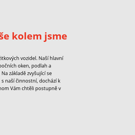
še kolem jsme
kových vozidel. Naší hlavní
 bočních oken, podlah a
Na základě zvyšující se
s naší činnostní, dochází k
hom Vám chtěli postupně v