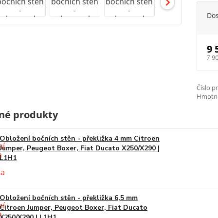
Do
9 
7 9
Číslo p
Hmotno
né produkty
Obložení bočních stěn - překližka 4 mm Citroen
Jumper, Peugeot Boxer, Fiat Ducato X250/X290 |
L1H1
Obložení bočních stěn - překližka 6,5 mm
Citroen Jumper, Peugeot Boxer, Fiat Ducato
X250/X290 | L1H1