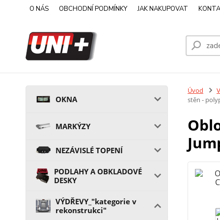
O NÁS
OBCHODNÍ PODMÍNKY
JAK NAKUPOVAT
KONTA
Úvod
V
OKNA
stěn - pol
Oblo
MARKÝZY
Jump
NEZÁVISLÉ TOPENÍ
PODLAHY A OBKLADOVÉ
DESKY
VÝDŘEVY_"kategorie v
rekonstrukci"