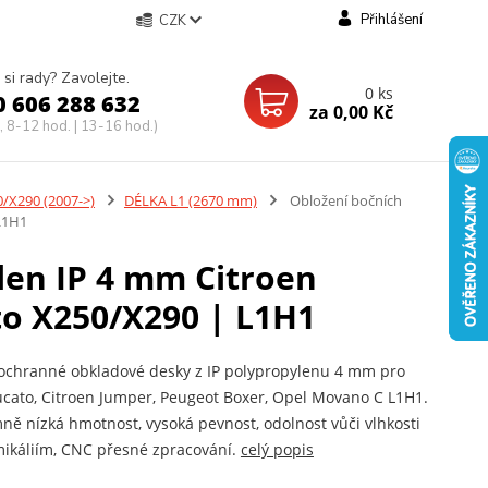
Přihlášení
CZK
 si rady? Zavolejte.
0
ks
0 606 288 632
za
0,00 Kč
, 8-12 hod. | 13-16 hod.)
/X290 (2007->)
DÉLKA L1 (2670 mm)
Obložení bočních
 L1H1
len IP 4 mm Citroen
to X250/X290 | L1H1
ochranné obkladové desky z IP polypropylenu 4 mm pro
ucato, Citroen Jumper, Peugeot Boxer, Opel Movano C L1H1.
ně nízká hmotnost, vysoká pevnost, odolnost vůči vlhkosti
ikáliím, CNC přesné zpracování.
celý popis