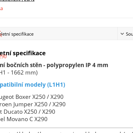
etní specifikace
Sou
tní specifikace
ní bočních stěn - polypropylen IP 4 mm
 H1 - 1662 mm)
atibilní modely (L1H1)
ugeot Boxer X250 / X290
troen Jumper X250 / X290
at Ducato X250 / X290
el Movano C X290