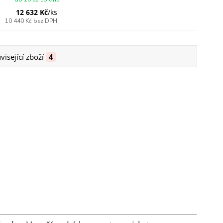
12 632 Kč
/
ks
10 440 Kč
bez DPH
visející zboží
4