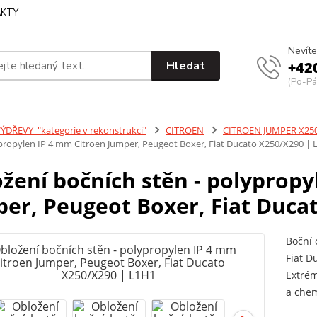
KTY
Nevíte
Hledat
+42
(Po-Pá
ÝDŘEVY_"kategorie v rekonstrukci"
CITROEN
CITROEN JUMPER X250
ypropylen IP 4 mm Citroen Jumper, Peugeot Boxer, Fiat Ducato X250/X290 |
žení bočních stěn - polypropy
er, Peugeot Boxer, Fiat Duca
Boční 
Fiat D
Extrém
a chem