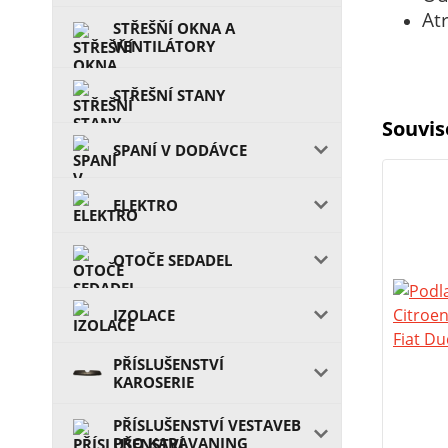
At
STŘEŠŇÍ OKNA A
VENTILÁTORY
STŘEŠNÍ STANY
Souvis
SPANÍ V DODÁVCE
ELEKTRO
OTOČE SEDADEL
IZOLACE
PŘÍSLUŠENSTVÍ
KAROSERIE
PŘÍSLUŠENSTVÍ VESTAVEB
PRO KARAVANING