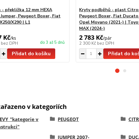
 - překližka 12 mm HEXA
Kryty podběhů - plast Citro
 Jumper, Peugeot Boxer, Fiat
Peugeot Boxer, Fiat Ducato 
X250/X290 | L1
Opel Movano (2021-) | Toyo
MAX (2024-)
7 Kč
2 783 Kč
/
ks
/
pár
do 3 až 5 dnů
č
bez DPH
2 300 Kč
bez DPH
Přidat do košíku
Přidat do ko
zařazeno v kategoriích
EVY_"kategorie v
PEUGEOT
CIT
strukci"
JUMPER 2007-
DUC