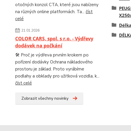
otočných konzol CTA, které jsou nabízeny
PEUG
na různých online platformách. Ta...
číst
X250/
celé
Délk
21.01.2026
DÉLK
COLOR CARS, spol. s r.o. - Výdřevy
dodávek na počkání
🛠️ Proč je výdřeva prvním krokem po
pořízení dodávky Ochrana nákladového
prostoru je základ. Proto vyrábíme
podlahy a obklady pro užitková vozidla, k...
číst celé
Zobrazit všechny novinky