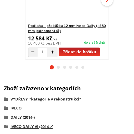
Podlaha - překližka 12 mm Iveco Daily (4680
Podlaha - p
mm jednomontáž)
Daily (4680
12 584 Kč
15 004 K
/
ks
do 3 až 5 dnů
10 400 Kč
bez DPH
12 400 Kč
be
Přidat do košíku
Zboží zařazeno v kategoriích
VÝDŘEVY_"kategorie v rekonstrukci"
IVECO
DAILY (2014-)
IVECO DAILY VI (2014->)