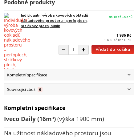
Podobné produkty
Individuální výroba kovových obkladů
do 10 až 15 dnů
nákladového prostoru – perfoplech,
slzičkový plech, hliník
1 936 Kč
1 600 Kč
bez DPH
Přidat do košíku
Kompletní specifikace
Související zboží
6
Kompletní specifikace
Iveco Daily (16m³)
(výška 1900 mm)
Na užitnost nákladového prostoru jsou