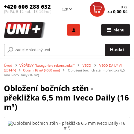
+420 606 288 632
0
ks
CZK
za
0,00 Kč
(Po-Pá, 8-12 hod. | 13-16 hod.)
Menu
Hledat
Úvod
VÝDŘEVY_"kategorie v rekonstrukci"
IVECO
IVECO DAILY VI
(2014->)
Objem 16 m³ (4680 mm)
Obložení bočních stěn - překližka 6,5
mm Iveco Daily (16 m³)
Obložení bočních stěn -
překližka 6,5 mm Iveco Daily (16
m³)