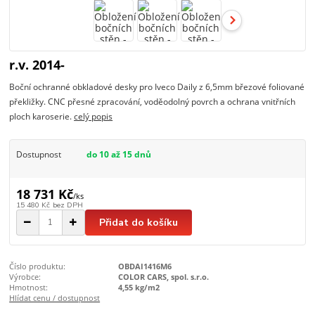
r.v. 2014-
Boční ochranné obkladové desky pro Iveco Daily z 6,5mm březové foliované
překližky. CNC přesné zpracování, voděodolný povrch a ochrana vnitřních
ploch karoserie.
celý popis
Dostupnost
do 10 až 15 dnů
18 731 Kč
/
ks
15 480 Kč
bez DPH
Přidat do košíku
Číslo produktu:
OBDAI1416M6
Výrobce:
COLOR CARS, spol. s.r.o.
Hmotnost:
4,55 kg/m2
Hlídat cenu / dostupnost