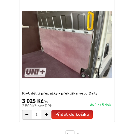
Kryt dělící přepážky - překližka Iveco Daily
3 025 Kč
/
ks
do 3 až 5 dnů
2 500 Kč
bez DPH
Přidat do košíku