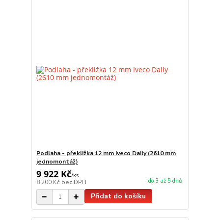
Podlaha - překližka 12 mm Iveco Daily (2610 mm
jednomontáž)
9 922 Kč
/
ks
do 3 až 5 dnů
8 200 Kč
bez DPH
Přidat do košíku