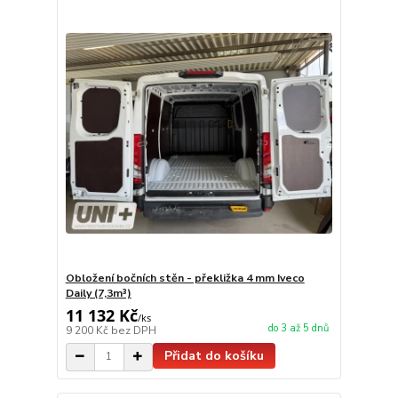
Obložení bočních stěn - překližka 4 mm Iveco
Daily (7,3m³)
11 132 Kč
/
ks
do 3 až 5 dnů
9 200 Kč
bez DPH
Přidat do košíku