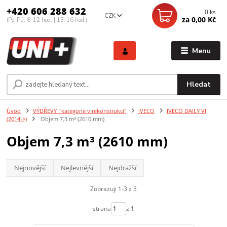
+420 606 288 632
0
ks
CZK
za
0,00 Kč
(Po-Pá, 8-12 hod. | 13-16 hod.)
Menu
Hledat
Úvod
VÝDŘEVY_"kategorie v rekonstrukci"
IVECO
IVECO DAILY VI
(2014->)
Objem 7,3 m³ (2610 mm)
Objem 7,3 m³ (2610 mm)
Nejnovější
Nejlevnější
Nejdražší
Zobrazuji 1-3 z 3
strana
z 1