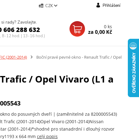
Přihlášení
CZK
 si rady? Zavolejte.
0
ks
0 606 288 632
za
0,00 Kč
, 8-12 hod. | 13-16 hod.)
IC (2001-2014)
Boční pravé pevné okno - Renault Trafic / Opel
rafic / Opel Vivaro (L1 a
005543
okno do posuvných dveří | (zaměnitelné za 8200005543)
t Trafic (2001-2014)Opel Vivaro (2001-2014)Nissan
tar (2001-2014)*shodné pro stanadrdní i dlouhý rozvor
ry1193 x 664 mm
celý popis