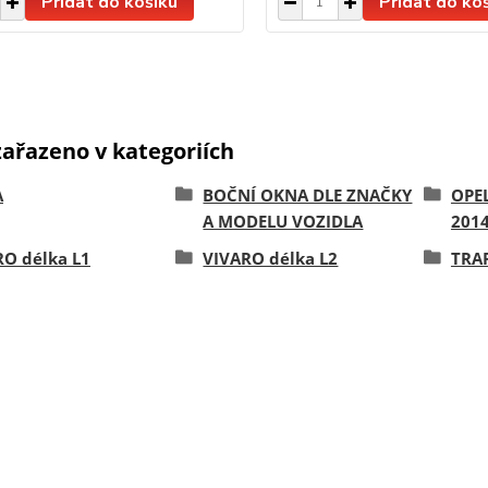
Přidat do košíku
Přidat do ko
zařazeno v kategoriích
A
BOČNÍ OKNA DLE ZNAČKY
OPEL
A MODELU VOZIDLA
2014
RO délka L1
VIVARO délka L2
TRAF