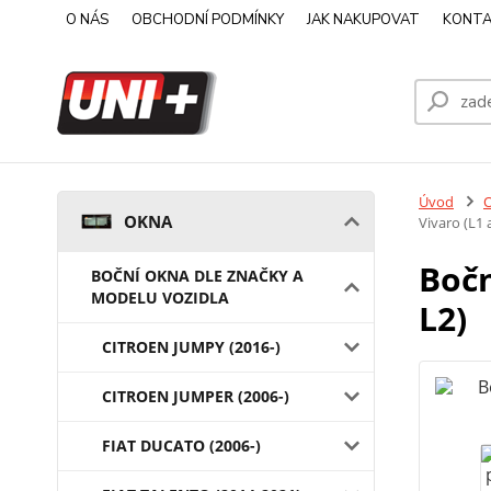
O NÁS
OBCHODNÍ PODMÍNKY
JAK NAKUPOVAT
KONTA
Úvod
OKNA
Vivaro (L1 
Bočn
BOČNÍ OKNA DLE ZNAČKY A
MODELU VOZIDLA
L2)
CITROEN JUMPY (2016-)
CITROEN JUMPER (2006-)
FIAT DUCATO (2006-)