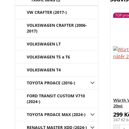
TRAFIC délka L2
VW CRAFTER (2017-)
TOP pro
VOLKSWAGEN CRAFTER (2006-
2017)
VOLKSWAGEN LT
VOLKSWAGEN T5 a T6
VOLKSWAGEN T4
TOYOTA PROACE (2016-)
FORD TRANSIT CUSTOM V710
Würth V
(2024-)
20ml
299 K
TOYOTA PROACE MAX (2024-)
247 Kč
b
RENAULT MASTER XDD (2024-)