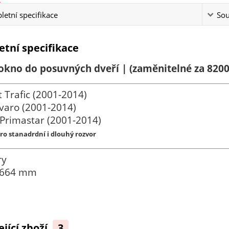
etní specifikace
Sou
tní specifikace
okno do posuvných dveří | (zaměnitelné za 820
 Trafic (2001-2014)
varo (2001-2014)
Primastar (2001-2014)
ro stanadrdní i dlouhý rozvor
ry
 664 mm
ející zboží
3