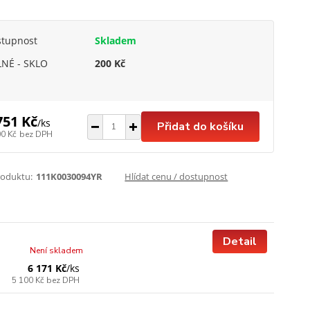
stupnost
Skladem
NÉ - SKLO
200 Kč
751 Kč
/
ks
Přidat do košíku
00 Kč
bez DPH
roduktu:
111K0030094YR
Hlídat cenu / dostupnost
Detail
Není skladem
6 171 Kč
/
ks
5 100 Kč
bez DPH