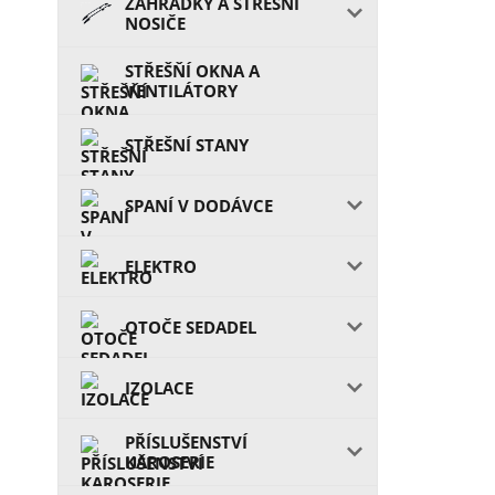
ZAHRÁDKY A STŘEŠŇÍ
NOSIČE
STŘEŠŇÍ OKNA A
VENTILÁTORY
STŘEŠNÍ STANY
SPANÍ V DODÁVCE
ELEKTRO
OTOČE SEDADEL
IZOLACE
PŘÍSLUŠENSTVÍ
KAROSERIE