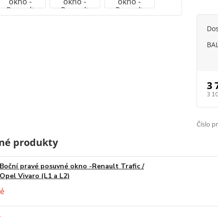
Do
BAL
3 
3 1
Číslo p
né produkty
Boční pravé posuvné okno -Renault Trafic /
Opel Vivaro (L1 a L2)