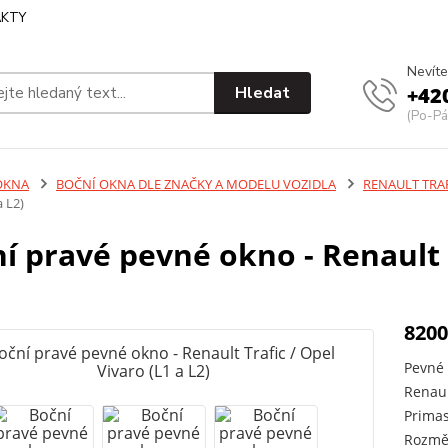
KTY
Nevíte
Hledat
+42
(Po-Pá
OKNA
BOČNÍ OKNA DLE ZNAČKY A MODELU VOZIDLA
RENAULT TRAF
a L2)
í pravé pevné okno - Renault T
8200
Pevné 
Renaul
Primas
Rozmě