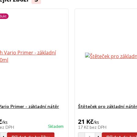
dukt
ario Primer - základní nátěr
Štěteček pro základní nátě
č
21 Kč
/
ks
/
ks
Skladem
ez DPH
17 Kč
bez DPH