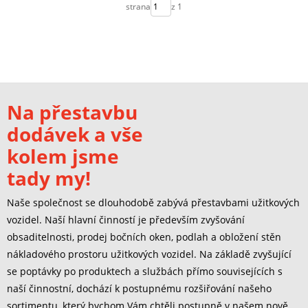
strana
z 1
Na přestavbu
dodávek a vše
kolem jsme
tady my!
Naše společnost se dlouhodobě zabývá přestavbami užitkových
vozidel. Naší hlavní činností je především zvyšování
obsaditelnosti, prodej bočních oken, podlah a obložení stěn
nákladového prostoru užitkových vozidel. Na základě zvyšující
se poptávky po produktech a službách přímo souvisejících s
naší činnostní, dochází k postupnému rozšiřování našeho
sortimentu, který bychom Vám chtěli postupně v našem nově