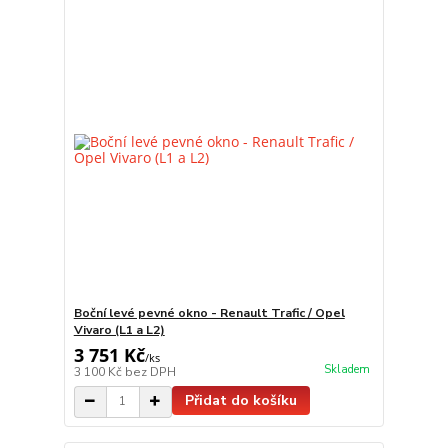
Boční levé pevné okno - Renault Trafic / Opel
Vivaro (L1 a L2)
3 751 Kč
/
ks
Skladem
3 100 Kč
bez DPH
Přidat do košíku