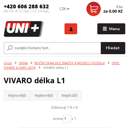
+420 606 288 632
0
ks
CZK
za
0,00 Kč
(Po-Pá, 8-12 hod. | 13-16 hod.)
Menu
Hledat
Úvod
OKNA
BOČNÍ OKNA DLE ZNAČKY A MODELU VOZIDLA
OPEL
VIVARO A (2001-2014)
VIVARO délka L1
VIVARO délka L1
Nejnovější
Nejlevnější
Nejdražší
Zobrazuji 1-6 z 6
strana
z 1