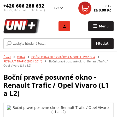
+420 606 288 632
0
ks
CZK
za
0,00 Kč
(Po-Pá, 8-12 hod. | 13-16 hod.)
Menu
Hledat
Úvod
OKNA
BOČNÍ OKNA DLE ZNAČKY A MODELU VOZIDLA
RENAULT TRAFIC (2001-2014)
Boční pravé posuvné okno -Renault Trafic /
Opel Vivaro (L1 a L2)
Boční pravé posuvné okno -
Renault Trafic / Opel Vivaro (L1
a L2)