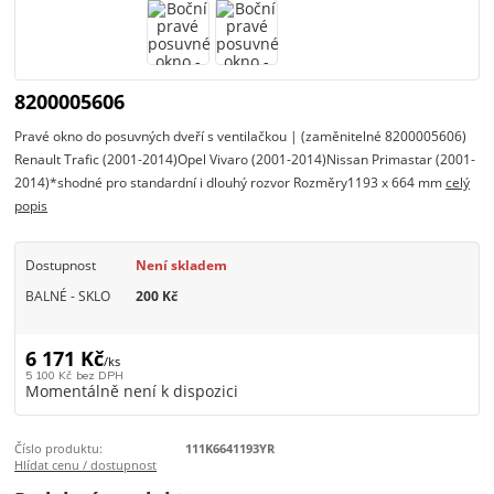
8200005606
Pravé okno do posuvných dveří s ventilačkou | (zaměnitelné 8200005606)
Renault Trafic (2001-2014)Opel Vivaro (2001-2014)Nissan Primastar (2001-
2014)*shodné pro standardní i dlouhý rozvor Rozměry1193 x 664 mm
celý
popis
Dostupnost
Není skladem
BALNÉ - SKLO
200 Kč
6 171 Kč
/
ks
5 100 Kč
bez DPH
Momentálně není k dispozici
Číslo produktu:
111K6641193YR
Hlídat cenu / dostupnost