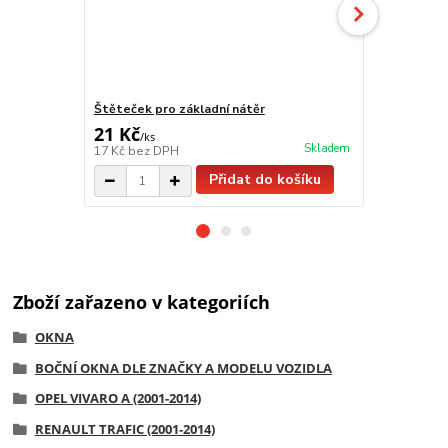
Štěteček pro základní nátěr
Würth Vario 
21 Kč
299 Kč
/
ks
/
ks
Skladem
17 Kč
bez DPH
247 Kč
bez 
Přidat do košíku
Zboží zařazeno v kategoriích
OKNA
BOČNÍ OKNA DLE ZNAČKY A MODELU VOZIDLA
OPEL VIVARO A (2001-2014)
RENAULT TRAFIC (2001-2014)