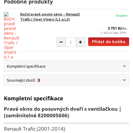
Podobné produkty
Boční pravé pevné okno - Renault
Skladem
Trafic / Opel Vivaro (L1 a L2)
3 751 Kč
/
ks
3 100 Kč
bez DPH
Přidat do košíku
Kompletní specifikace
Související zboží
3
Kompletní specifikace
Pravé okno do posuvných dveří s ventilačkou |
(zaměnitelné 8200005606)
Renault Trafic (2001-2014)