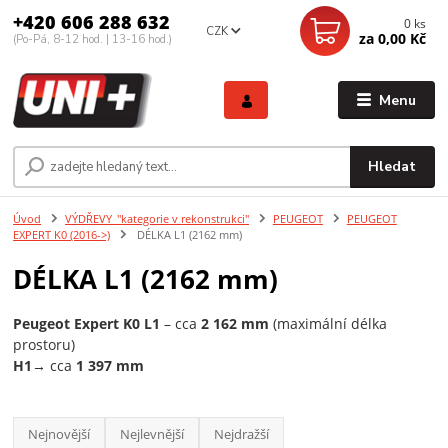
+420 606 288 632
0
ks
CZK
za
0,00 Kč
(Po-Pá, 8-12 hod. | 13-16 hod.)
Menu
Hledat
Úvod
VÝDŘEVY_"kategorie v rekonstrukci"
PEUGEOT
PEUGEOT
EXPERT K0 (2016->)
DÉLKA L1 (2162 mm)
DÉLKA L1 (2162 mm)
Peugeot Expert K0 L1
– cca
2 162 mm
(maximální délka
prostoru)
H1
→ cca
1 397 mm
Nejnovější
Nejlevnější
Nejdražší