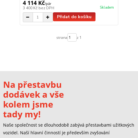
4 114 Kč
/
pár
Skladem
3 400 Kč
bez DPH
Přidat do košíku
strana
z 1
Na přestavbu
dodávek a vše
kolem jsme
tady my!
Naše společnost se dlouhodobě zabývá přestavbami užitkových
vozidel. Naší hlavní činností je především zvyšování