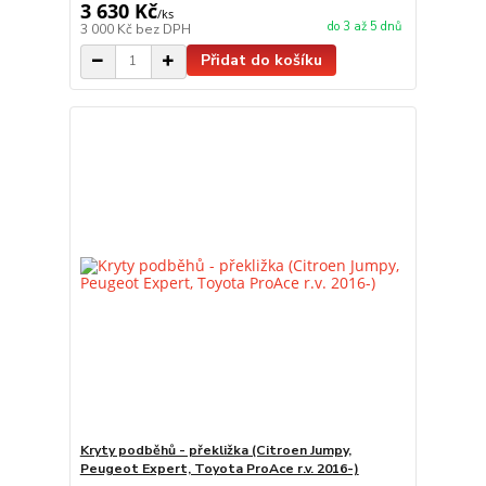
3 630 Kč
/
ks
do 3 až 5 dnů
3 000 Kč
bez DPH
Přidat do košíku
Kryty podběhů - překližka (Citroen Jumpy,
Peugeot Expert, Toyota ProAce r.v. 2016-)