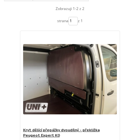
Zobrazuji 1-2 z 2
strana
z 1
Kryt dělící přepážky dvoudílný - překližka
Peugeot Expert K0