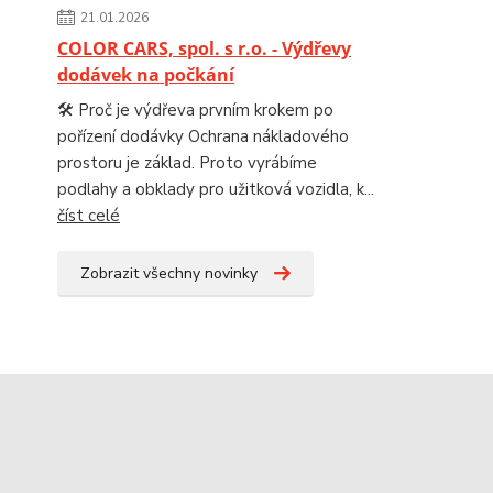
21.01.2026
COLOR CARS, spol. s r.o. - Výdřevy
dodávek na počkání
🛠️ Proč je výdřeva prvním krokem po
pořízení dodávky Ochrana nákladového
prostoru je základ. Proto vyrábíme
podlahy a obklady pro užitková vozidla, k...
číst celé
Zobrazit všechny novinky