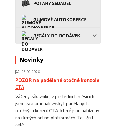
POTAHY SEDADEL
GUMOVÉ AUTOKOBERCE
REGÁLY DO DODÁVEK
Novinky
25.02.2026
POZOR na padělané otočné konzole
CTA
Vážený zákazníku, v posledních měsících
jsme zaznamenali výskyt padělaných
otočných konzol CTA, které jsou nabízeny
na různých online platformách. Ta...
číst
celé