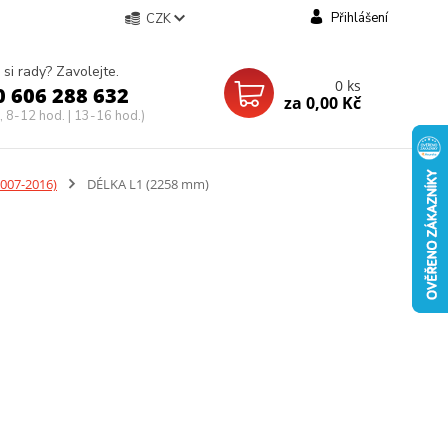
Přihlášení
CZK
 si rady? Zavolejte.
0
ks
0 606 288 632
za
0,00 Kč
, 8-12 hod. | 13-16 hod.)
007-2016)
DÉLKA L1 (2258 mm)