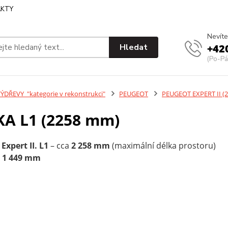
KTY
Nevíte
Hledat
+42
(Po-Pá
ÝDŘEVY_"kategorie v rekonstrukci"
PEUGEOT
PEUGEOT EXPERT II (2
KA L1 (2258 mm)
Expert II. L1
– cca
2 258 mm
(maximální délka prostoru)
a
1 449 mm