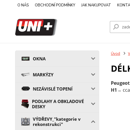
O NÁS
OBCHODNÍ PODMÍNKY
JAK NAKUPOVAT
KONTA
Úvod
V
OKNA
DÉL
MARKÝZY
Peugeot 
NEZÁVISLÉ TOPENÍ
H1
→ cc
PODLAHY A OBKLADOVÉ
DESKY
VÝDŘEVY_"kategorie v
rekonstrukci"