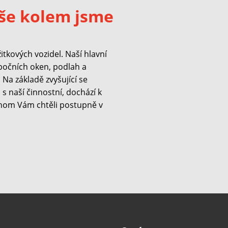
še kolem jsme
kových vozidel. Naší hlavní
 bočních oken, podlah a
Na základě zvyšující se
s naší činnostní, dochází k
hom Vám chtěli postupně v