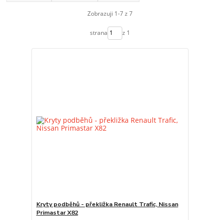
Zobrazuji 1-7 z 7
strana
z 1
Kryty podběhů - překližka Renault Trafic, Nissan
Primastar X82