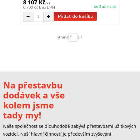
8 107 Kč
/
ks
do 3 až 5 dnů
6 700 Kč
bez DPH
Přidat do košíku
strana
z 1
Na přestavbu
dodávek a vše
kolem jsme
tady my!
Naše společnost se dlouhodobě zabývá přestavbami užitkových
vozidel. Naší hlavní činností je především zvyšování