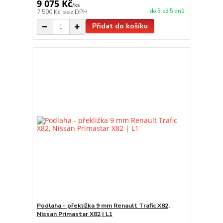
9 075 Kč
/
ks
do 3 až 5 dnů
7 500 Kč
bez DPH
Přidat do košíku
Podlaha - překližka 9 mm Renault Trafic X82,
Nissan Primastar X82 | L1