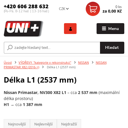
+420 606 288 632
0
ks
CZK
za
0,00 Kč
(Po-Pá, 8-12 hod. | 13-16 hod.)
Menu
Hledat
Úvod
VÝDŘEVY_"kategorie v rekonstrukci"
NISSAN
NISSAN
PRIMASTAR X82 (2016->)
Délka L1 (2537 mm)
Délka L1 (2537 mm)
Nissan Primastar, NV300 X82 L1
– cca
2 537 mm
(maximální
délka prostoru)
H1 →
cca
1 387 mm
Nejnovější
Nejlevnější
Nejdražší