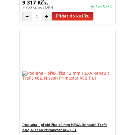
9 317 Kč
/
ks
do 3 až 5 dnů
7 700 Kč
bez DPH
Přidat do košíku
Podlaha - překližka 12 mm HEXA Renault Trafic
X82, Nissan Primastar X82 | L1