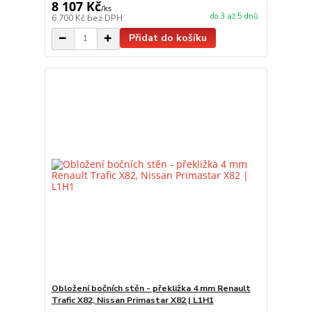
8 107 Kč
/
ks
do 3 až 5 dnů
6 700 Kč
bez DPH
Přidat do košíku
Obložení bočních stěn - překližka 4 mm Renault
Trafic X82, Nissan Primastar X82 | L1H1