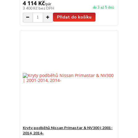
4 114 Kč
/
pár
do 3 až 5 dnů
3 400 Kč
bez DPH
Přidat do košíku
Kryty podběhů Nissan Primastar & NV300 | 2001-
2014, 2014-