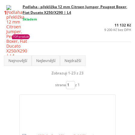
Podlaha - překližka 12 mm Citroen Jumper, Peugeot Boxer,
1.
Fiat Ducato X250/X290 | L4
Skladem
11 132 Kč
9 200 Kč bez DPH
TOP produkt
Nejnovější
Nejlevnější
Nejdražší
Zobrazuji 1-23 z 23
strana
z 1