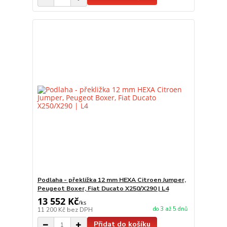
Podlaha - překližka 12 mm HEXA Citroen Jumper,
Peugeot Boxer, Fiat Ducato X250/X290 | L4
13 552 Kč
/
ks
do 3 až 5 dnů
11 200 Kč
bez DPH
Přidat do košíku