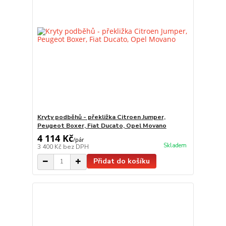
Kryty podběhů - překližka Citroen Jumper,
Peugeot Boxer, Fiat Ducato, Opel Movano
4 114 Kč
/
pár
Skladem
3 400 Kč
bez DPH
Přidat do košíku