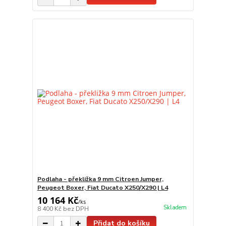
Podlaha - překližka 9 mm Citroen Jumper,
Peugeot Boxer, Fiat Ducato X250/X290 | L4
10 164 Kč
/
ks
Skladem
8 400 Kč
bez DPH
Přidat do košíku