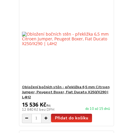
Obložení bočních stěn - překližka 6,5 mm Citroen
Jumper, Peugeot Boxer, Fiat Ducato X250/X290 |
L4H2
15 536 Kč
/
ks
do 10 až 15 dnů
12 840 Kč
bez DPH
Přidat do košíku