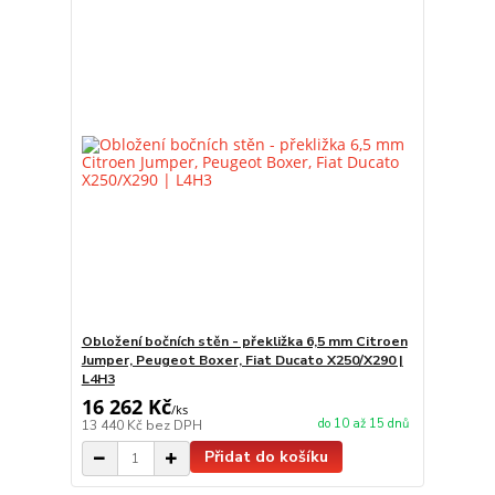
Obložení bočních stěn - překližka 6,5 mm Citroen
Jumper, Peugeot Boxer, Fiat Ducato X250/X290 |
L4H3
16 262 Kč
/
ks
do 10 až 15 dnů
13 440 Kč
bez DPH
Přidat do košíku