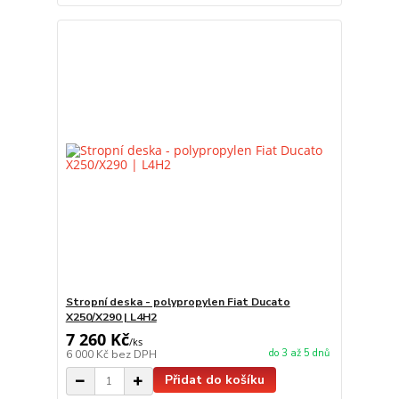
Stropní deska - polypropylen Fiat Ducato
X250/X290 | L4H2
7 260 Kč
/
ks
do 3 až 5 dnů
6 000 Kč
bez DPH
Přidat do košíku