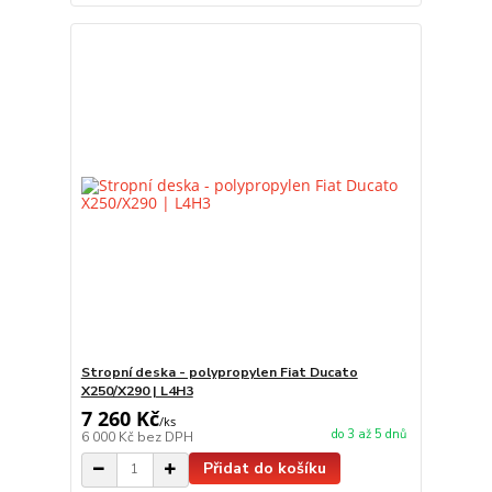
Stropní deska - polypropylen Fiat Ducato
X250/X290 | L4H3
7 260 Kč
/
ks
do 3 až 5 dnů
6 000 Kč
bez DPH
Přidat do košíku