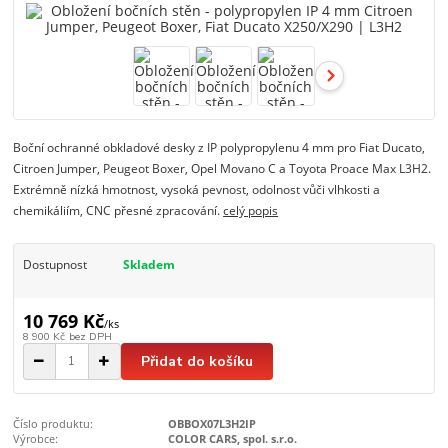
Boční ochranné obkladové desky z IP polypropylenu 4 mm pro Fiat Ducato,
Citroen Jumper, Peugeot Boxer, Opel Movano C a Toyota Proace Max L3H2.
Extrémně nízká hmotnost, vysoká pevnost, odolnost vůči vlhkosti a
chemikáliím, CNC přesné zpracování.
celý popis
Dostupnost
Skladem
10 769 Kč
/
ks
8 900 Kč
bez DPH
Přidat do košíku
Číslo produktu:
OBBOX07L3H2IP
Výrobce:
COLOR CARS, spol. s.r.o.