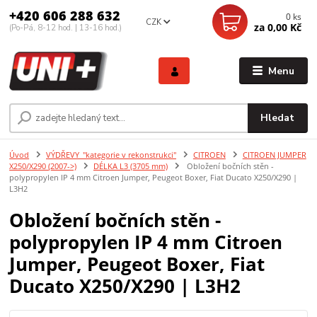
+420 606 288 632
0
ks
CZK
za
0,00 Kč
(Po-Pá, 8-12 hod. | 13-16 hod.)
Menu
Hledat
Úvod
VÝDŘEVY_"kategorie v rekonstrukci"
CITROEN
CITROEN JUMPER
X250/X290 (2007->)
DÉLKA L3 (3705 mm)
Obložení bočních stěn -
polypropylen IP 4 mm Citroen Jumper, Peugeot Boxer, Fiat Ducato X250/X290 |
L3H2
Obložení bočních stěn -
polypropylen IP 4 mm Citroen
Jumper, Peugeot Boxer, Fiat
Ducato X250/X290 | L3H2