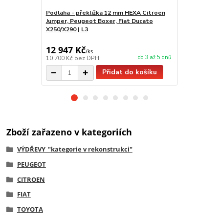
Podlaha - překližka 12 mm HEXA Citroen
Kryty podbě
Jumper, Peugeot Boxer, Fiat Ducato
Peugeot Box
X250/X290 | L3
Movano (202
(2024-)
12 947 Kč
2 783 Kč
/
ks
do 3 až 5 dnů
10 700 Kč
bez DPH
2 300 Kč
bez
Přidat do košíku
Zboží zařazeno v kategoriích
VÝDŘEVY_"kategorie v rekonstrukci"
PEUGEOT
CITROEN
FIAT
TOYOTA