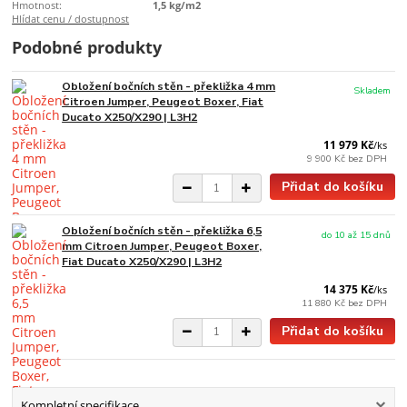
Hmotnost:
1,5 kg/m2
Hlídat cenu / dostupnost
Podobné produkty
Obložení bočních stěn - překližka 4 mm
Skladem
Citroen Jumper, Peugeot Boxer, Fiat
Ducato X250/X290 | L3H2
11 979 Kč
/
ks
9 900 Kč
bez DPH
Přidat do košíku
Obložení bočních stěn - překližka 6,5
do 10 až 15 dnů
mm Citroen Jumper, Peugeot Boxer,
Fiat Ducato X250/X290 | L3H2
14 375 Kč
/
ks
11 880 Kč
bez DPH
Přidat do košíku
Kompletní specifikace