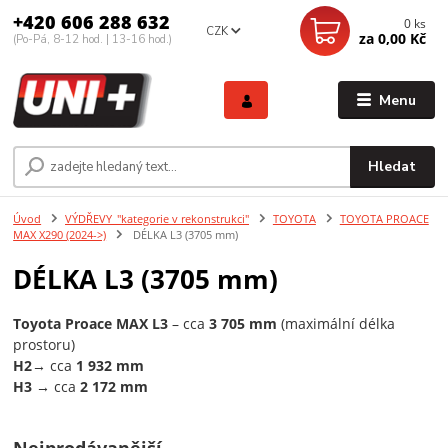
+420 606 288 632
0
ks
CZK
za
0,00 Kč
(Po-Pá, 8-12 hod. | 13-16 hod.)
Menu
Hledat
Úvod
VÝDŘEVY_"kategorie v rekonstrukci"
TOYOTA
TOYOTA PROACE
MAX X290 (2024->)
DÉLKA L3 (3705 mm)
DÉLKA L3 (3705 mm)
Toyota Proace MAX L3
– cca
3 705 mm
(maximální délka
prostoru)
H2
→ cca
1 932 mm
H3 →
cca
2 172 mm