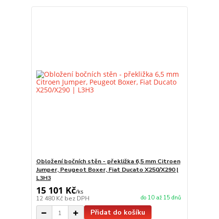
Obložení bočních stěn - překližka 6,5 mm Citroen
Jumper, Peugeot Boxer, Fiat Ducato X250/X290 |
L3H3
15 101 Kč
/
ks
do 10 až 15 dnů
12 480 Kč
bez DPH
Přidat do košíku