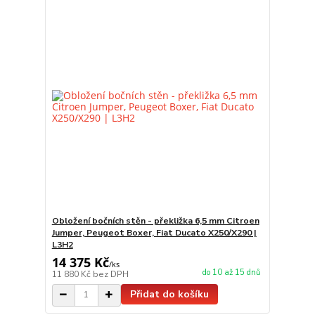
Obložení bočních stěn - překližka 6,5 mm Citroen
Jumper, Peugeot Boxer, Fiat Ducato X250/X290 |
L3H2
14 375 Kč
/
ks
do 10 až 15 dnů
11 880 Kč
bez DPH
Přidat do košíku