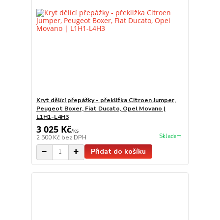
Kryt dělící přepážky - překližka Citroen Jumper,
Peugeot Boxer, Fiat Ducato, Opel Movano |
L1H1-L4H3
3 025 Kč
/
ks
Skladem
2 500 Kč
bez DPH
Přidat do košíku