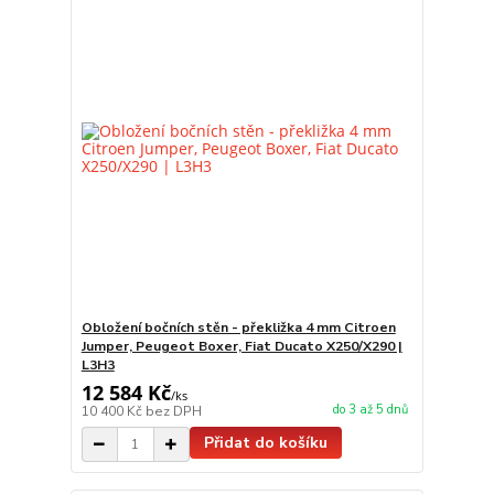
Obložení bočních stěn - překližka 4 mm Citroen
Jumper, Peugeot Boxer, Fiat Ducato X250/X290 |
L3H3
12 584 Kč
/
ks
do 3 až 5 dnů
10 400 Kč
bez DPH
Přidat do košíku