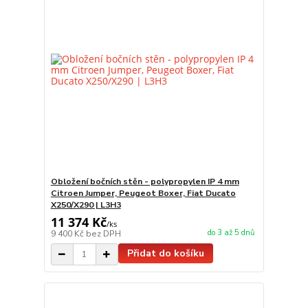
Obložení bočních stěn - polypropylen IP 4 mm
Citroen Jumper, Peugeot Boxer, Fiat Ducato
X250/X290 | L3H3
11 374 Kč
/
ks
do 3 až 5 dnů
9 400 Kč
bez DPH
Přidat do košíku