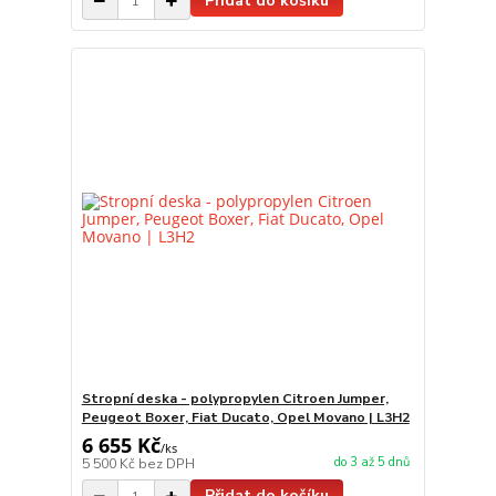
Přidat do košíku
Stropní deska - polypropylen Citroen Jumper,
Peugeot Boxer, Fiat Ducato, Opel Movano | L3H2
6 655 Kč
/
ks
do 3 až 5 dnů
5 500 Kč
bez DPH
Přidat do košíku