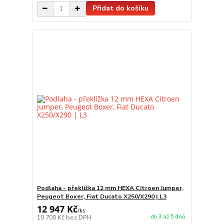
Přidat do košíku
Podlaha - překližka 12 mm HEXA Citroen Jumper,
Peugeot Boxer, Fiat Ducato X250/X290 | L3
12 947 Kč
/
ks
do 3 až 5 dnů
10 700 Kč
bez DPH