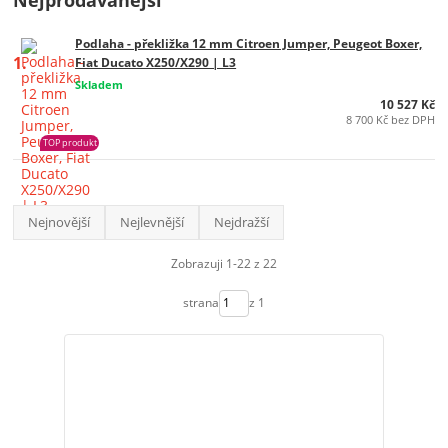
Nejprodávanější
Podlaha - překližka 12 mm Citroen Jumper, Peugeot Boxer,
1.
Fiat Ducato X250/X290 | L3
Skladem
10 527 Kč
8 700 Kč bez DPH
TOP produkt
Nejnovější
Nejlevnější
Nejdražší
Zobrazuji 1-22 z 22
strana
z 1