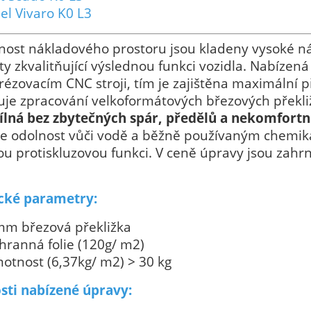
el Vivaro K0 L3
nost nákladového prostoru jsou kladeny vysoké ná
y zkvalitňující výslednou funkci vozidla. Nabízen
rézovacím CNC stroji, tím je zajištěna maximální 
je zpracování velkoformátových březových překli
ílná bez zbytečných spár, předělů a nekomfortn
e odolnost vůči vodě a běžně používaným chemikáli
ou protiskluzovou funkci. V ceně úpravy jsou zahr
cké parametry:
mm březová překližka
hranná folie (120g/ m2)
otnost (6,37kg/ m2) > 30 kg
sti nabízené úpravy: