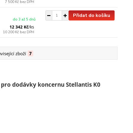
7 500 Kč
bez DPH
Přidat do košíku
do 3 až 5 dnů
12 342 Kč
/
ks
10 200 Kč
bez DPH
visející zboží
7
 pro dodávky koncernu Stellantis K0