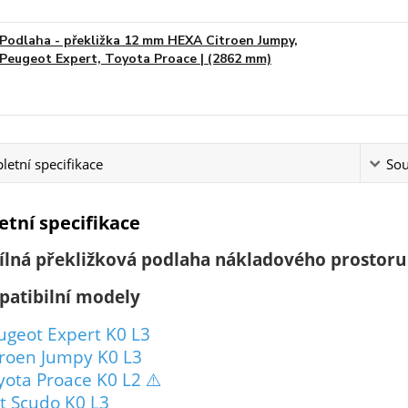
Podlaha - překližka 12 mm HEXA Citroen Jumpy,
Peugeot Expert, Toyota Proace | (2862 mm)
etní specifikace
Sou
tní specifikace
ílná překližková podlaha nákladového prostoru
atibilní modely
ugeot Expert K0 L3
troen Jumpy K0 L3
yota Proace K0 L2 ⚠️
at Scudo K0 L3