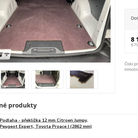
Do
8 
6 7
Číslo p
Hmotno
né produkty
Podlaha - překližka 12 mm Citroen Jumpy,
Peugeot Expert, Toyota Proace | (2862 mm)