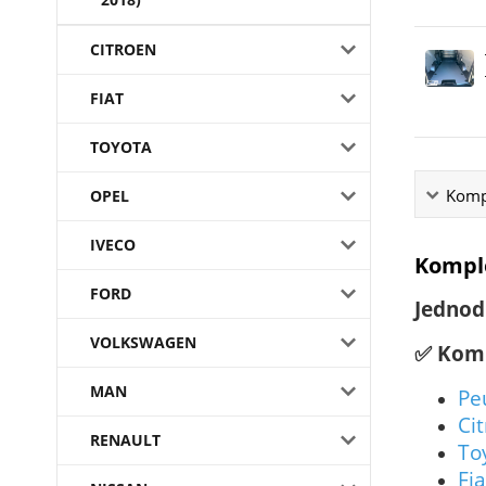
CITROEN
FIAT
TOYOTA
Kompl
OPEL
IVECO
Komple
FORD
Jednod
VOLKSWAGEN
✅ Komp
MAN
Pe
Ci
RENAULT
To
Fi