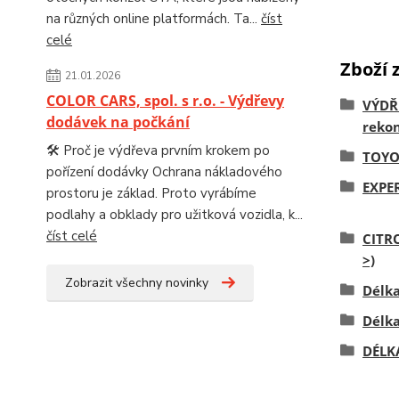
na různých online platformách. Ta...
číst
celé
Zboží 
21.01.2026
COLOR CARS, spol. s r.o. - Výdřevy
VÝDŘ
dodávek na počkání
rekon
🛠️ Proč je výdřeva prvním krokem po
TOYO
pořízení dodávky Ochrana nákladového
EXPE
prostoru je základ. Proto vyrábíme
podlahy a obklady pro užitková vozidla, k...
číst celé
CITR
>)
Zobrazit všechny novinky
Délk
Délk
DÉLK