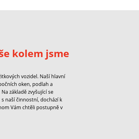
še kolem jsme
kových vozidel. Naší hlavní
 bočních oken, podlah a
Na základě zvyšující se
s naší činnostní, dochází k
hom Vám chtěli postupně v