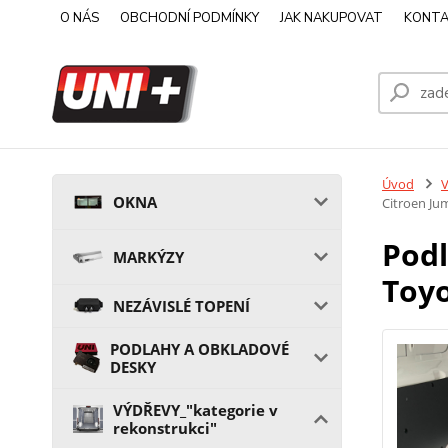
O NÁS
OBCHODNÍ PODMÍNKY
JAK NAKUPOVAT
KONTA
Úvod
V
OKNA
Citroen Ju
Podl
MARKÝZY
Toyo
NEZÁVISLÉ TOPENÍ
PODLAHY A OBKLADOVÉ
DESKY
VÝDŘEVY_"kategorie v
rekonstrukci"