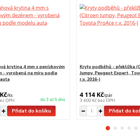
vá krytina 4 mm s penízkovým
Kryty podběhů - překližka (
 - vyrobená na míru podle
Jumpy, Peugeot Expert, Toy
auta
r.v. 2016-)
 Kč
4 114 Kč
/
ks
/
pár
do 3 až 5 dnů
ez DPH
3 400 Kč
bez DPH
Přidat do košíku
Přidat do ko