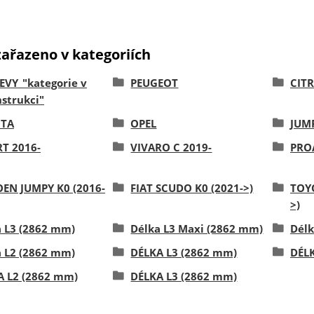
zařazeno v kategoriích
EVY_"kategorie v
PEUGEOT
CIT
strukci"
TA
OPEL
JUMP
RT 2016-
VIVARO C 2019-
PRO
OEN JUMPY K0 (2016-
FIAT SCUDO K0 (2021->)
TOY
>)
a L3 (2862 mm)
Délka L3 Maxi (2862 mm)
Délk
a L2 (2862 mm)
DÉLKA L3 (2862 mm)
DÉLK
A L2 (2862 mm)
DÉLKA L3 (2862 mm)