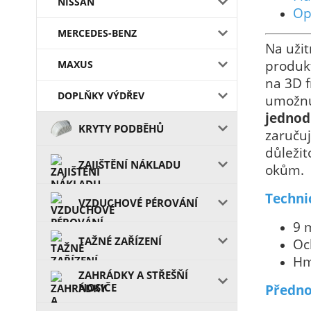
NISSAN
Op
MERCEDES-BENZ
Na užit
produkt
MAXUS
na 3D f
DOPLŇKY VÝDŘEV
umožnu
jednod
KRYTY PODBĚHŮ
zaručuj
důležit
ZAJIŠTĚNÍ NÁKLADU
okům.
Techni
VZDUCHOVÉ PÉROVÁNÍ
9 
TAŽNÉ ZAŘÍZENÍ
Oc
Hm
ZAHRÁDKY A STŘEŠŇÍ
NOSIČE
Předno