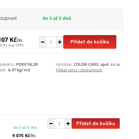
stupnost
do 3 až 5 dnů
107 Kč
/
ks
Přidat do košíku
00 Kč
bez DPH
roduktu:
POEX16L39
Výrobce:
COLOR CARS, spol. s.r.o.
st:
6,37 kg/ m2
Hlídat cenu / dostupnost
Přidat do košíku
do 3 až 5 dnů
9 075 Kč
/
ks