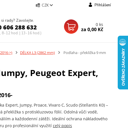
Přihlášení
CZK
 si rady? Zavolejte.
0
ks
0 606 288 632
za
0,00 Kč
, 8-12 hod. | 13-16 hod.)
2016->)
DÉLKA L3 (2862 mm)
Podlaha - překližka 9 mm
 Jumpy, Peugeot Expert,
2016-
ka Expert, Jumpy, Proace, Vivaro C, Scudo (Stellantis K0) –
á překližka s protiskluzovou fólií. Odolná vůči vodě,
áliím a každodenní zátěži. Ideální ochrana nákladového
ru pro profesionální využití
celý popis