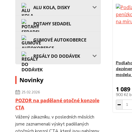
ALU KOLA, DISKY
POTAHY SEDADEL
GUMOVÉ AUTOKOBERCE
REGÁLY DO DODÁVEK
Podlaho
dezénem
modelu 
Novinky
1 089
25.02.2026
900 Kč
b
POZOR na padělané otočné konzole
CTA
Vážený zákazníku, v posledních měsících
jsme zaznamenali výskyt padělaných
otočných konzol CTA, které jsou nabízeny