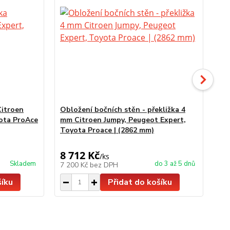
Citroen
Obložení bočních stěn - překližka 4
Ob
ota ProAce
mm Citroen Jumpy, Peugeot Expert,
IP
Toyota Proace | (2862 mm)
Ex
8 712 Kč
8 
/
ks
Skladem
do 3 až 5 dnů
7 200 Kč
bez DPH
6 
šíku
Přidat do košíku