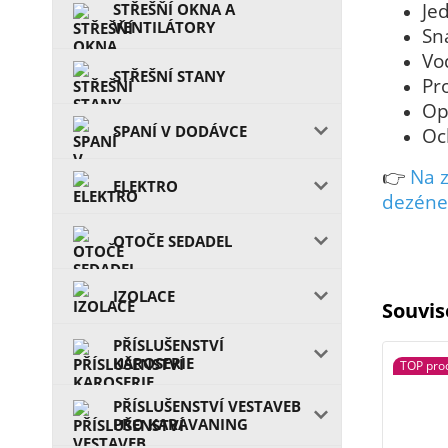
Je
STŘEŠŇÍ OKNA A
VENTILÁTORY
Sn
Vo
STŘEŠNÍ STANY
Pr
Op
SPANÍ V DODÁVCE
Oc
👉
Na 
ELEKTRO
dezéne
OTOČE SEDADEL
IZOLACE
Souvis
PŘÍSLUŠENSTVÍ
KAROSERIE
TOP pro
PŘÍSLUŠENSTVÍ VESTAVEB
PRO KARAVANING