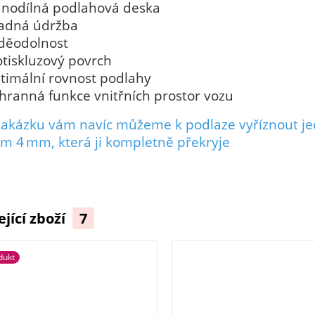
dnodílná podlahová deska
adná údržba
děodolnost
otiskluzový povrch
timální rovnost podlahy
hranná funkce vnitřních prostor vozu
zakázku vám navíc můžeme k podlaze vyříznout j
m 4 mm, která ji kompletně překryje
ející zboží
7
dukt