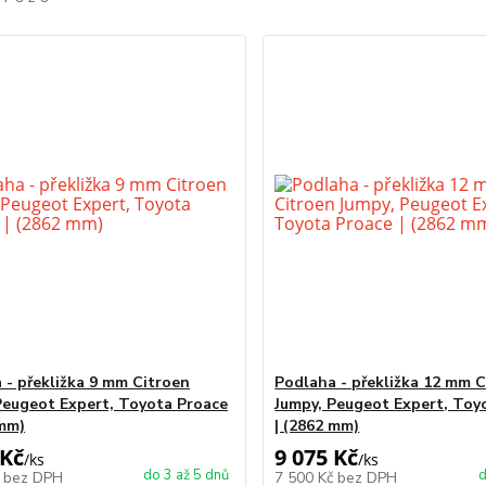
 - překližka 9 mm Citroen
Podlaha - překližka 12 mm 
Peugeot Expert, Toyota Proace
Jumpy, Peugeot Expert, Toy
 mm)
| (2862 mm)
 Kč
9 075 Kč
/
ks
/
ks
do 3 až 5 dnů
d
č
bez DPH
7 500 Kč
bez DPH