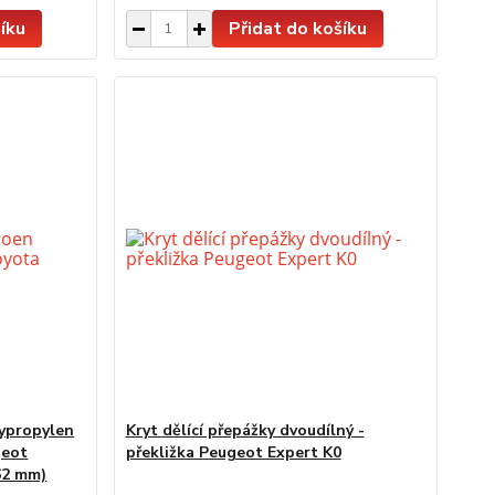
íku
Přidat do košíku
lypropylen
Kryt dělící přepážky dvoudílný -
geot
překližka Peugeot Expert K0
62 mm)