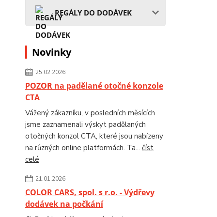
REGÁLY DO DODÁVEK
Novinky
25.02.2026
POZOR na padělané otočné konzole
CTA
Vážený zákazníku, v posledních měsících
jsme zaznamenali výskyt padělaných
otočných konzol CTA, které jsou nabízeny
na různých online platformách. Ta...
číst
celé
21.01.2026
COLOR CARS, spol. s r.o. - Výdřevy
dodávek na počkání