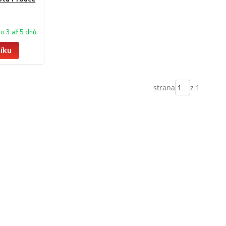
o 3 až 5 dnů
íku
strana
z 1