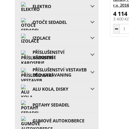
r.v. 2016
ELEKTRO
4 114
3 400 K
OTOČE SEDADEL
IZOLACE
PŘÍSLUŠENSTVÍ
KAROSERIE
PŘÍSLUŠENSTVÍ VESTAVEB
PRO KARAVANING
ALU KOLA, DISKY
POTAHY SEDADEL
GUMOVÉ AUTOKOBERCE