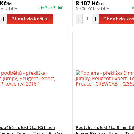
 Kč
8 107 Kč
/
ks
/
ks
do 3 až 5 dnů
d
č
bez DPH
6 700 Kč
bez DPH
Přidat do košíku
Přidat do koš
odběhů - překližka (Citroen
Podlaha - překližka 9 mm Ci
Peugeot Expert, Toyota ProAce
Jumpy, Peugeot Expert, Toy