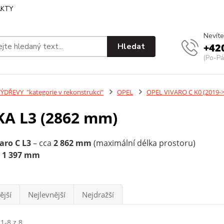
KTY
Nevíte
Hledat
+42
(Po-Pá
ÝDŘEVY_"kategorie v rekonstrukci"
OPEL
OPEL VIVARO C K0 (2019->
KA L3 (2862 mm)
aro C L3
– cca
2 862 mm
(maximální délka prostoru)
a
1 397 mm
ější
Nejlevnější
Nejdražší
1-8 z 8