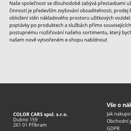
Naše společnost se dlouhodobě zabývá přestavbami užit
činností je především zvyšování obsaditelnosti, prodej
obložení stěn nákladového prostoru užitkových vozidel. 
poptávky po produktech a službách přímo souvisejících 
postupnému rozšiřování našeho sortimentu, který byc
našem nově vytvořeném e-shopu nabídnout
Vše o n
Jak nakupo
COLOR CARS spol. s.r.o.
Dubno 159
Obchodní 
261 01 Příbram
GDPR