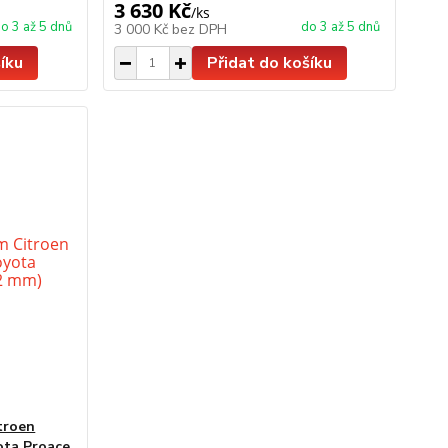
3 630 Kč
/
ks
o 3 až 5 dnů
do 3 až 5 dnů
3 000 Kč
bez DPH
íku
Přidat do košíku
troen
ota Proace