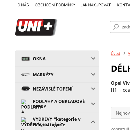
O NÁS
OBCHODNÍ PODMÍNKY
JAK NAKUPOVAT
KONTA
Úvod
V
OKNA
DÉL
MARKÝZY
Opel Viv
NEZÁVISLÉ TOPENÍ
H1
→ cc
PODLAHY A OBKLADOVÉ
DESKY
Nejnov
VÝDŘEVY_"kategorie v
rekonstrukci"
Zobrazuji 