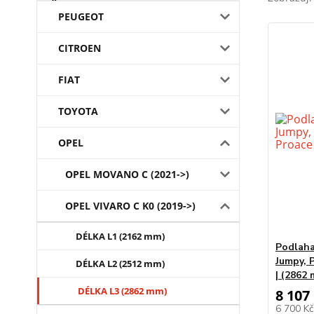
PEUGEOT
CITROEN
FIAT
TOYOTA
OPEL
OPEL MOVANO C (2021->)
OPEL VIVARO C K0 (2019->)
DÉLKA L1 (2162 mm)
Podlaha
Jumpy, 
DÉLKA L2 (2512 mm)
| (2862
DÉLKA L3 (2862 mm)
8 107
6 700 K