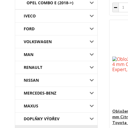
OPEL COMBO E (2018->)
IVECO
FORD
VOLKSWAGEN
MAN
RENAULT
NISSAN
MERCEDES-BENZ
MAXUS
Obložen
mm Citr
DOPLŇKY VÝDŘEV
Toyota 