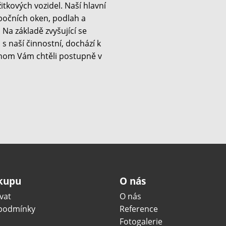
kových vozidel. Naší hlavní
 bočních oken, podlah a
Na základě zvyšující se
s naší činnostní, dochází k
hom Vám chtěli postupně v
ákupu
O nás
vat
O nás
podmínky
Reference
Fotogalerie