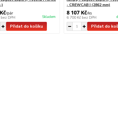
-)
- CREWCAB | (2862 mm)
 Kč
8 107 Kč
/
pár
/
ks
Skladem
d
č
bez DPH
6 700 Kč
bez DPH
Přidat do košíku
Přidat do koš