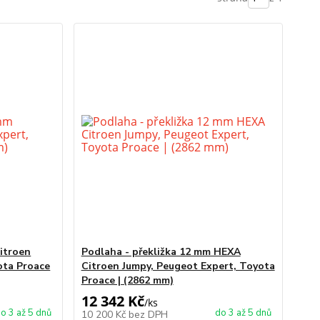
Citroen
Podlaha - překližka 12 mm HEXA
ota Proace
Citroen Jumpy, Peugeot Expert, Toyota
Proace | (2862 mm)
12 342 Kč
/
ks
o 3 až 5 dnů
do 3 až 5 dnů
10 200 Kč
bez DPH