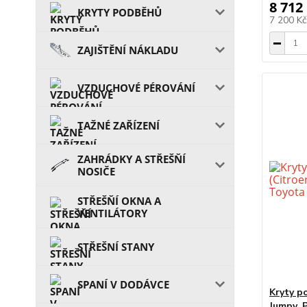
8 712
KRYTY PODBĚHŮ
7 200 K
ZAJIŠTĚNÍ NÁKLADU
VZDUCHOVÉ PÉROVÁNÍ
TAŽNÉ ZAŘÍZENÍ
ZAHRÁDKY A STŘEŠŇÍ
NOSIČE
STŘEŠŇÍ OKNA A
VENTILÁTORY
STŘEŠNÍ STANY
SPANÍ V DODÁVCE
Kryty p
Jumpy, 