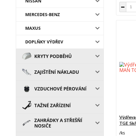
NISSAN
MERCEDES-BENZ
MAXUS
DOPLŇKY VÝDŘEV
KRYTY PODBĚHŮ
ZAJIŠTĚNÍ NÁKLADU
VZDUCHOVÉ PÉROVÁNÍ
TAŽNÉ ZAŘÍZENÍ
Výdřeva
ZAHRÁDKY A STŘEŠŇÍ
TGE Skř
NOSIČE
/
ks