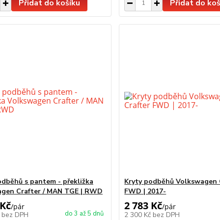
Přidat do košíku
Přidat do koš
odběhů s pantem - překližka
Kryty podběhů Volkswagen 
gen Crafter / MAN TGE | RWD
FWD | 2017-
 Kč
2 783 Kč
/
pár
/
pár
do 3 až 5 dnů
č
bez DPH
2 300 Kč
bez DPH