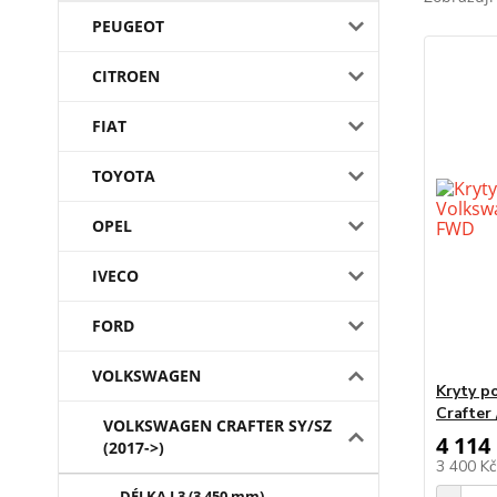
PEUGEOT
CITROEN
FIAT
TOYOTA
OPEL
IVECO
FORD
VOLKSWAGEN
Kryty p
Crafter
VOLKSWAGEN CRAFTER SY/SZ
4 114
(2017->)
3 400 K
DÉLKA L3 (3 450 mm)