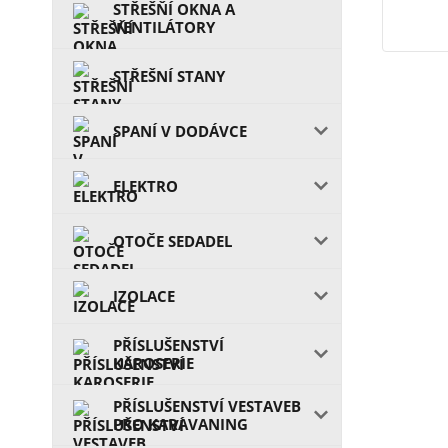
STŘEŠŇÍ OKNA A
VENTILÁTORY
STŘEŠNÍ STANY
SPANÍ V DODÁVCE
ELEKTRO
OTOČE SEDADEL
IZOLACE
PŘÍSLUŠENSTVÍ
KAROSERIE
PŘÍSLUŠENSTVÍ VESTAVEB
PRO KARAVANING