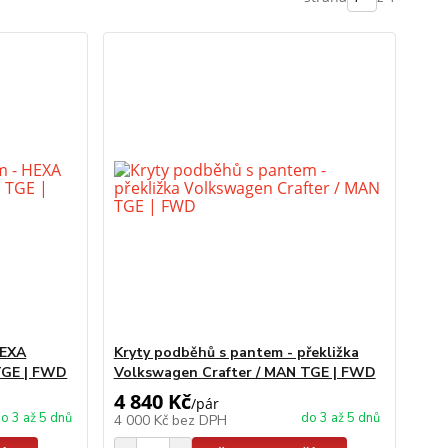
HEXA
Kryty podběhů s pantem - překližka
TGE | FWD
Volkswagen Crafter / MAN TGE | FWD
4 840 Kč
/
pár
o 3 až 5 dnů
do 3 až 5 dnů
4 000 Kč
bez DPH