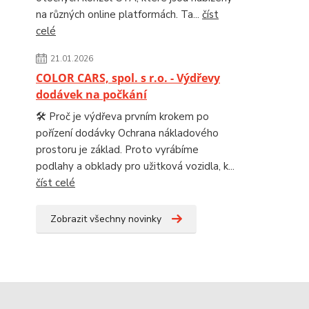
na různých online platformách. Ta...
číst
celé
21.01.2026
COLOR CARS, spol. s r.o. - Výdřevy
dodávek na počkání
🛠️ Proč je výdřeva prvním krokem po
pořízení dodávky Ochrana nákladového
prostoru je základ. Proto vyrábíme
podlahy a obklady pro užitková vozidla, k...
číst celé
Zobrazit všechny novinky