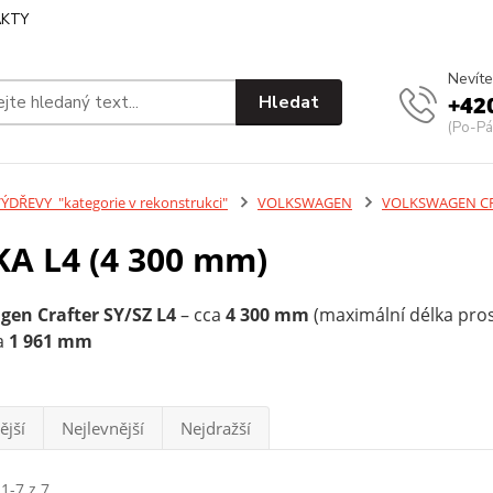
KTY
Nevíte
Hledat
+42
(Po-Pá
ÝDŘEVY_"kategorie v rekonstrukci"
VOLKSWAGEN
VOLKSWAGEN CRA
A L4 (4 300 mm)
gen Crafter SY/SZ L4
– cca
4 300 mm
(maximální délka pro
a
1 961 mm
ější
Nejlevnější
Nejdražší
1-7 z 7