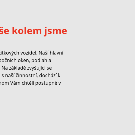
še kolem jsme
kových vozidel. Naší hlavní
 bočních oken, podlah a
Na základě zvyšující se
s naší činnostní, dochází k
hom Vám chtěli postupně v