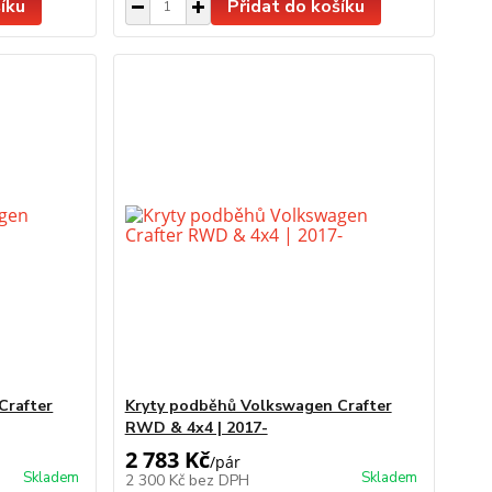
íku
Přidat do košíku
Crafter
Kryty podběhů Volkswagen Crafter
RWD & 4x4 | 2017-
2 783 Kč
/
pár
Skladem
Skladem
2 300 Kč
bez DPH