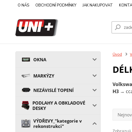
O NÁS
OBCHODNÍ PODMÍNKY
JAK NAKUPOVAT
KONTA
Úvod
V
OKNA
DÉLK
MARKÝZY
Volkswa
NEZÁVISLÉ TOPENÍ
H3 →
cc
PODLAHY A OBKLADOVÉ
DESKY
Nejnov
VÝDŘEVY_"kategorie v
rekonstrukci"
Zobrazuji 