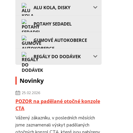
ALU KOLA, DISKY
POTAHY SEDADEL
GUMOVÉ AUTOKOBERCE
REGÁLY DO DODÁVEK
Novinky
25.02.2026
POZOR na padělané otočné konzole
CTA
Vážený zákazníku, v posledních měsících
jsme zaznamenali výskyt padělaných
otočných konzol CTA, které jsou nabízeny