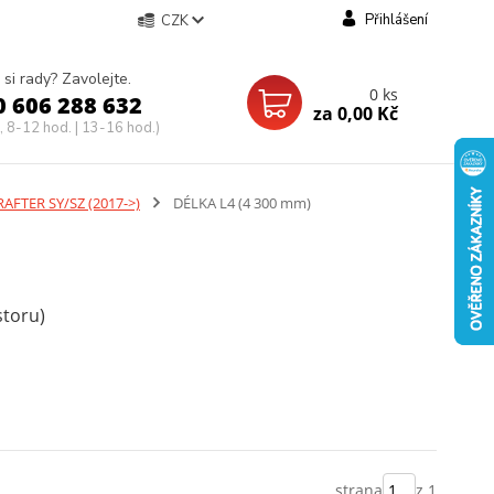
Přihlášení
CZK
 si rady? Zavolejte.
0
ks
0 606 288 632
za
0,00 Kč
, 8-12 hod. | 13-16 hod.)
FTER SY/SZ (2017->)
DÉLKA L4 (4 300 mm)
storu)
strana
z 1