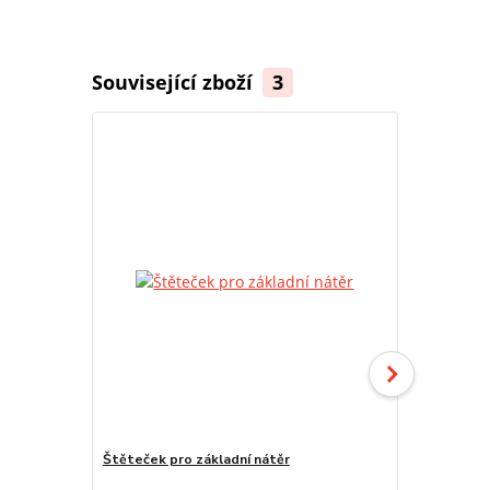
Související zboží
3
TOP produkt
Štěteček pro základní nátěr
Würth Vario 