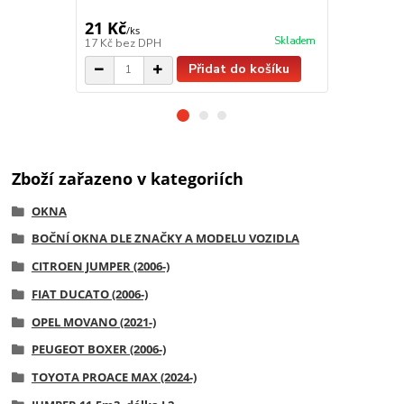
21 Kč
299 Kč
/
ks
/
ks
Skladem
17 Kč
bez DPH
247 Kč
bez 
Přidat do košíku
Zboží zařazeno v kategoriích
OKNA
BOČNÍ OKNA DLE ZNAČKY A MODELU VOZIDLA
CITROEN JUMPER (2006-)
FIAT DUCATO (2006-)
OPEL MOVANO (2021-)
PEUGEOT BOXER (2006-)
TOYOTA PROACE MAX (2024-)