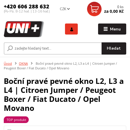
+420 606 288 632
0
ks
CZK
za
0,00 Kč
(Po-Pá, 8-12 hod. | 13-16 hod.)
Menu
Hledat
Úvod
OKNA
Boční pravé pevné okno L2, L3 a L4 | Citroen Jumper /
Peugeot Boxer / Fiat Ducato / Opel Movano
Boční pravé pevné okno L2, L3 a
L4 | Citroen Jumper / Peugeot
Boxer / Fiat Ducato / Opel
Movano
TOP produkt