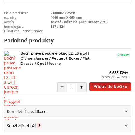
Číslo produktu:
210K0020625YR
rozměry:
1400 mm X 665 mm
odstín:
zelená (světelná propustnost 78%)
homologace:
E17 / E24
Hlídat cenu / dostupnost
Podobné produkty
Boční pravé posuvné okno L2, L3 a L4 |
Skladem
Citroen Jumper / Peugeot Boxer / Fiat
Ducato / Opel Movano
6 655 Kč
/
ks
5 500 Kč
bez DPH
Přidat do košíku
Kompletní specifikace
Související zboží
3