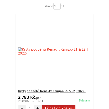
strana
z 1
Kryty podběhů Renault Kangoo L1 & L2 | 2022-
2 783 Kč
/
pár
Skladem
2 300 Kč
bez DPH
Přidat do košíku