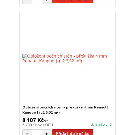
Obložení bočních stěn - překližka 4 mm Renault
Kangoo | (L2 3,62 m³)
8 107 Kč
/
ks
do 3 až 5 dnů
6 700 Kč
bez DPH
Přidat do košíku