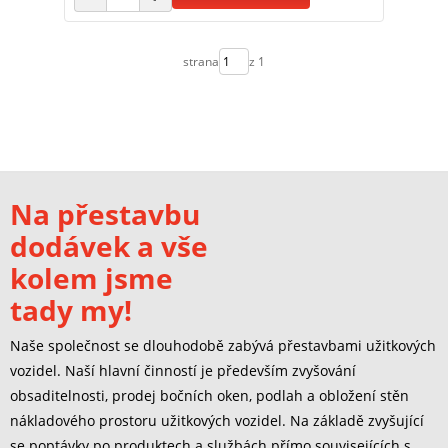
strana
z 1
Na přestavbu
dodávek a vše
kolem jsme
tady my!
Naše společnost se dlouhodobě zabývá přestavbami užitkových
vozidel. Naší hlavní činností je především zvyšování
obsaditelnosti, prodej bočních oken, podlah a obložení stěn
nákladového prostoru užitkových vozidel. Na základě zvyšující
se poptávky po produktech a službách přímo souvisejících s