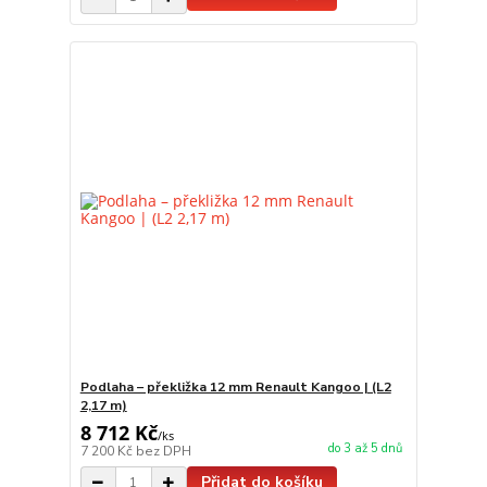
Podlaha – překližka 12 mm Renault Kangoo | (L2
2,17 m)
8 712 Kč
/
ks
do 3 až 5 dnů
7 200 Kč
bez DPH
Přidat do košíku