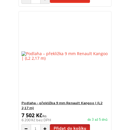
Podlaha – překližka 9 mm Renault Kangoo | (L2
2,17 m)
7 502 Kč
/
ks
do 3 až 5 dnů
6 200 Kč
bez DPH
Přidat do košíku