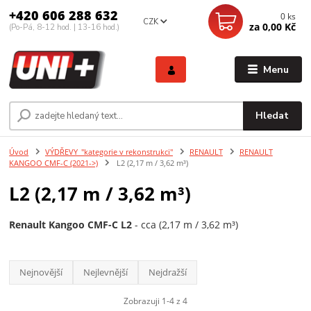
+420 606 288 632
0
ks
CZK
za
0,00 Kč
(Po-Pá, 8-12 hod. | 13-16 hod.)
Menu
Hledat
Úvod
VÝDŘEVY_"kategorie v rekonstrukci"
RENAULT
RENAULT
KANGOO CMF-C (2021->)
L2 (2,17 m / 3,62 m³)
L2 (2,17 m / 3,62 m³)
Renault Kangoo CMF-C L2
- cca (2,17 m / 3,62 m³)
Nejnovější
Nejlevnější
Nejdražší
Zobrazuji 1-4 z 4