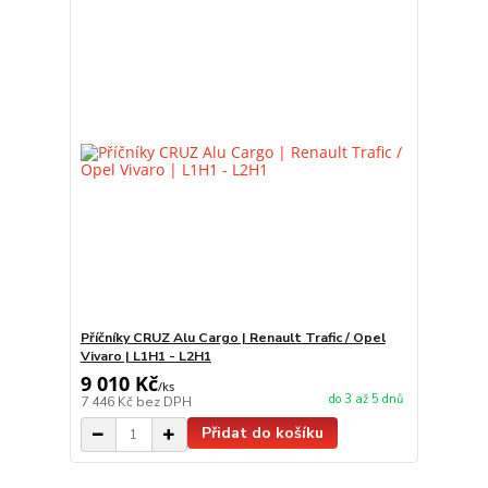
Příčníky CRUZ Alu Cargo | Renault Trafic / Opel
Vivaro | L1H1 - L2H1
9 010 Kč
/
ks
do 3 až 5 dnů
7 446 Kč
bez DPH
Přidat do košíku