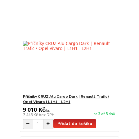
Příčníky CRUZ Alu Cargo Dark | Renault Trafic /
Opel Vivaro | L1H1 - L2H1
9 010 Kč
/
ks
do 3 až 5 dnů
7 446 Kč
bez DPH
Přidat do košíku