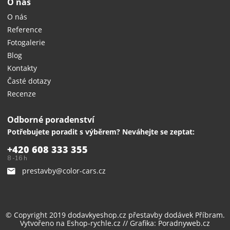
O nás
O nás
Reference
Fotogalerie
Blog
Kontakty
Časté dotazy
Recenze
Odborné poradenství
Potřebujete poradit s výběrem? Neváhejte se zeptat:
+420 608 333 355
8 -16 h
prestavby@color-cars.cz
© Copyright 2019 dodavkyeshop.cz
přestavby dodávek
Příbram.
Vytvořeno na
Eshop-rychle.cz
// Grafika:
Poradnyweb.cz