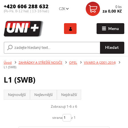
+420 606 288 632
0
ks
CZK
za
0,00 Kč
(Po-Pá, 8-12 hod. | 13-16 hod.)
Menu
Hledat
Úvod
ZAHRÁDKY A STŘEŠŇÍ NOSIČE
OPEL
VIVARO A (2001-2014)
L1 (SWB)
L1 (SWB)
Nejnovější
Nejlevnější
Nejdražší
Zobrazuji 1-6 z 6
strana
z 1