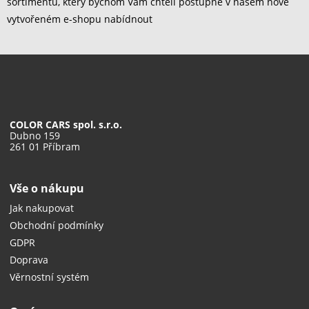
sortimentu, který bychom Vám chtěli postupně v našem nově
vytvořeném e-shopu nabídnout
COLOR CARS spol. s.r.o.
Dubno 159
261 01 Příbram
Vše o nákupu
Jak nakupovat
Obchodní podmínky
GDPR
Doprava
Věrnostní systém