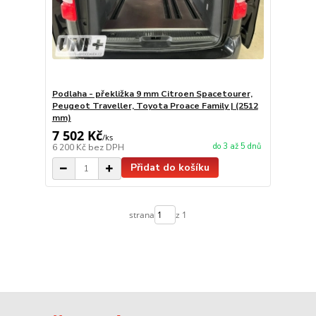
Podlaha - překližka 9 mm Citroen Spacetourer,
Peugeot Traveller, Toyota Proace Family | (2512
mm)
7 502 Kč
/
ks
do 3 až 5 dnů
6 200 Kč
bez DPH
Přidat do košíku
strana
z 1