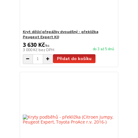
Kryt dělící přepážky dvoudílný - překližka
Peugeot Expert K0
3 630 Kč
/
ks
do 3 až 5 dnů
3 000 Kč
bez DPH
Přidat do košíku