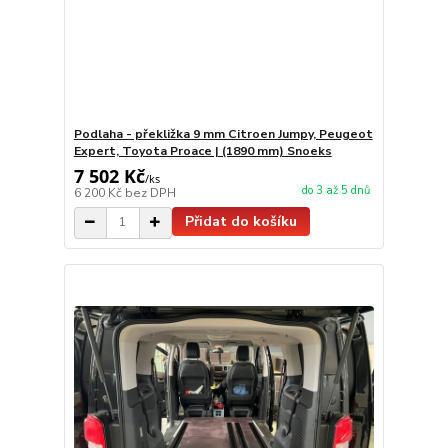
Podlaha - překližka 9 mm Citroen Jumpy, Peugeot
Expert, Toyota Proace | (1890 mm) Snoeks
7 502 Kč
/
ks
do 3 až 5 dnů
6 200 Kč
bez DPH
Přidat do košíku