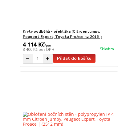
Kryty podběhů - překližka (Citroen Jumpy,
Peugeot Expert, Toyota ProAce r.v. 2016-)
4 114 Kč
/
pár
Skladem
3 400 Kč
bez DPH
Přidat do košíku