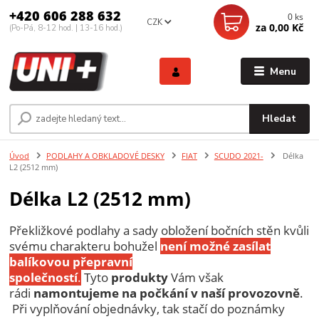
+420 606 288 632
0
ks
CZK
za
0,00 Kč
(Po-Pá, 8-12 hod. | 13-16 hod.)
Menu
Hledat
Úvod
PODLAHY A OBKLADOVÉ DESKY
FIAT
SCUDO 2021-
Délka
L2 (2512 mm)
Délka L2 (2512 mm)
Překližkové podlahy a sady obložení bočních stěn kvůli
svému charakteru bohužel
není možné zasílat
balíkovou přepravní
společností
.
Tyto
produkty
Vám však
rádi
namontujeme
na počkání v naší provozovně
.
Při vyplňování objednávky, tak stačí do poznámky