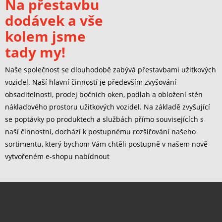
Na přestavbu
dodávek a vše
kolem jsme
tady my!
Naše společnost se dlouhodobě zabývá přestavbami užitkových
vozidel. Naší hlavní činností je především zvyšování
obsaditelnosti, prodej bočních oken, podlah a obložení stěn
nákladového prostoru užitkových vozidel. Na základě zvyšující
se poptávky po produktech a službách přímo souvisejících s
naší činnostní, dochází k postupnému rozšiřování našeho
sortimentu, který bychom Vám chtěli postupně v našem nově
vytvořeném e-shopu nabídnout