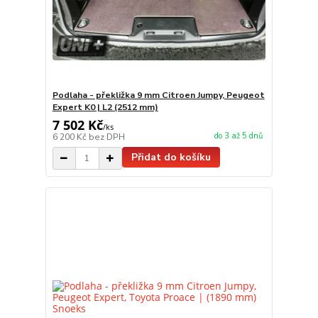
Podlaha - překližka 9 mm Citroen Jumpy, Peugeot
Expert K0 | L2 (2512 mm)
7 502 Kč
/
ks
do 3 až 5 dnů
6 200 Kč
bez DPH
Přidat do košíku