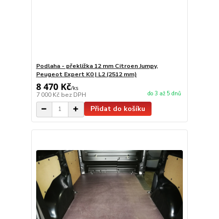
Podlaha - překližka 12 mm Citroen Jumpy,
Peugeot Expert K0 | L2 (2512 mm)
8 470 Kč
/
ks
do 3 až 5 dnů
7 000 Kč
bez DPH
Přidat do košíku