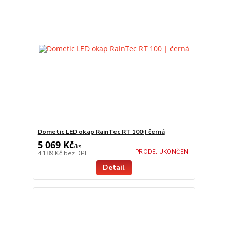
Dometic LED okap RainTec RT 100 | černá
5 069 Kč
/
ks
PRODEJ UKONČEN
4 189 Kč
bez DPH
Detail