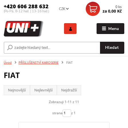
+420 606 288 632
0
ks
CZK
za
0,00 Kč
(Po-Pá, 8-12 hod. | 13-16 hod.)
Menu
Hledat
Úvod
PŘÍSLUŠENSTVÍ KAROSERIE
FIAT
FIAT
Nejnovější
Nejlevnější
Nejdražší
Zobrazuji 1-11 z 11
strana
z 1