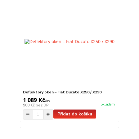
Deflektory oken – Fiat Ducato X250 / X290
1 089 Kč
/
ks
Skladem
900 Kč
bez DPH
Přidat do košíku