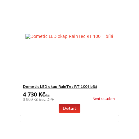
Dometic LED okap RainTec RT 100 | bílá
4 730 Kč
/
ks
Není skladem
3 909 Kč
bez DPH
Detail