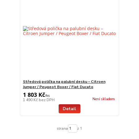
Středová polička na palubní desku – Citroen
Jumper / Peugeot Boxer / Fiat Ducato
1 803 Kč
/
ks
Není skladem
1 490 Kč
bez DPH
Detail
strana
z 1