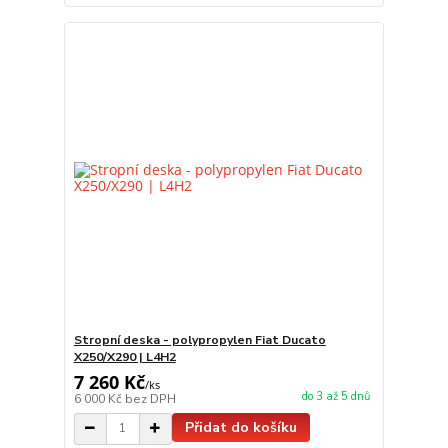
Stropní deska - polypropylen Fiat Ducato
X250/X290 | L4H2
7 260 Kč
/
ks
do 3 až 5 dnů
6 000 Kč
bez DPH
Přidat do košíku