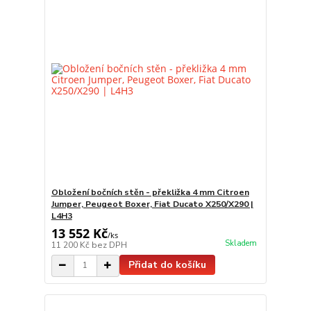
Obložení bočních stěn - překližka 4 mm Citroen
Jumper, Peugeot Boxer, Fiat Ducato X250/X290 |
L4H3
13 552 Kč
/
ks
Skladem
11 200 Kč
bez DPH
Přidat do košíku