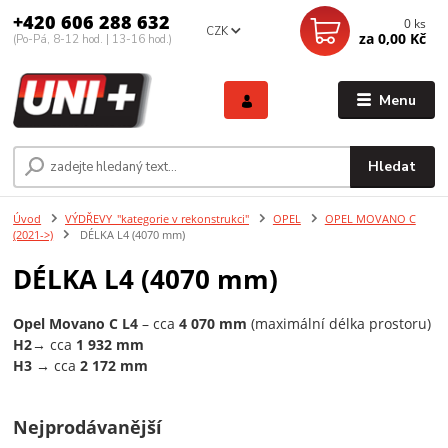
+420 606 288 632
0
ks
CZK
za
0,00 Kč
(Po-Pá, 8-12 hod. | 13-16 hod.)
Menu
Hledat
Úvod
VÝDŘEVY_"kategorie v rekonstrukci"
OPEL
OPEL MOVANO C
(2021->)
DÉLKA L4 (4070 mm)
DÉLKA L4 (4070 mm)
Opel Movano C L4
– cca
4 070 mm
(maximální délka prostoru)
H2
→ cca
1 932 mm
H3 →
cca
2 172 mm
Nejprodávanější