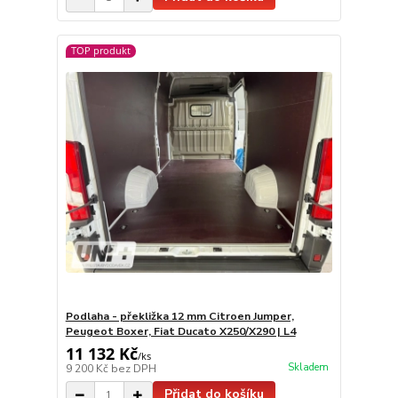
TOP produkt
Podlaha - překližka 12 mm Citroen Jumper,
Peugeot Boxer, Fiat Ducato X250/X290 | L4
11 132 Kč
/
ks
Skladem
9 200 Kč
bez DPH
Přidat do košíku