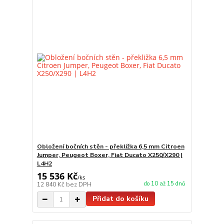
Obložení bočních stěn - překližka 6,5 mm Citroen
Jumper, Peugeot Boxer, Fiat Ducato X250/X290 |
L4H2
15 536 Kč
/
ks
do 10 až 15 dnů
12 840 Kč
bez DPH
Přidat do košíku