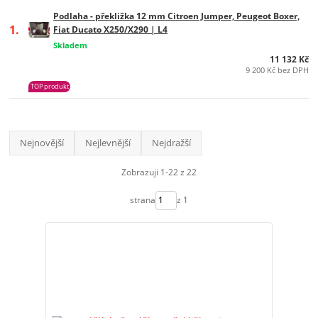
Podlaha - překližka 12 mm Citroen Jumper, Peugeot Boxer,
1.
Fiat Ducato X250/X290 | L4
Skladem
11 132 Kč
9 200 Kč bez DPH
TOP produkt
Nejnovější
Nejlevnější
Nejdražší
Zobrazuji 1-22 z 22
strana
z 1