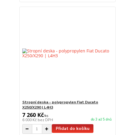
Stropní deska - polypropylen Fiat Ducato
X250/X290 | L4H3
7 260 Kč
/
ks
do 3 až 5 dnů
6 000 Kč
bez DPH
Přidat do košíku