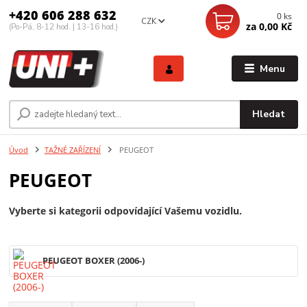
+420 606 288 632
0
ks
CZK
za
0,00 Kč
(Po-Pá, 8-12 hod. | 13-16 hod.)
Menu
Hledat
Úvod
TAŽNÉ ZAŘÍZENÍ
PEUGEOT
PEUGEOT
Vyberte si kategorii odpovídající Vašemu vozidlu.
PEUGEOT BOXER (2006-)