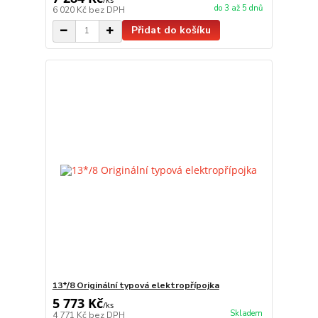
do 3 až 5 dnů
6 020 Kč
bez DPH
Přidat do košíku
13*/8 Originální typová elektropřípojka
5 773 Kč
/
ks
Skladem
4 771 Kč
bez DPH