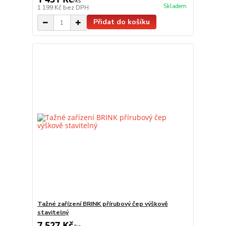
/
ks
Skladem
1 199 Kč
bez DPH
Přidat do košíku
Tažné zařízení BRINK přírubový čep výškově
stavitelný
7 527 Kč