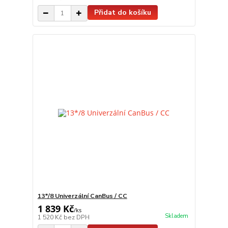
Přidat do košíku
13*/8 Univerzální CanBus / CC
1 839 Kč
/
ks
Skladem
1 520 Kč
bez DPH