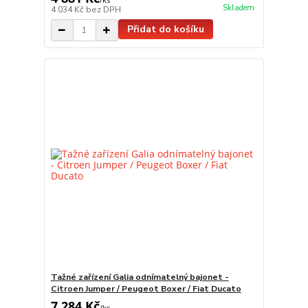
Skladem
4 034 Kč
bez DPH
Přidat do košíku
Tažné zařízení Galia odnímatelný bajonet -
Citroen Jumper / Peugeot Boxer / Fiat Ducato
7 284 Kč
/
ks