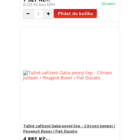
/
ks
Skladem
6 221 Kč
bez DPH
Přidat do košíku
Tažné zařízení Galia pevný čep - Citroen Jumper /
Peugeot Boxer / Fiat Ducato
4 881 Kč
/
ks