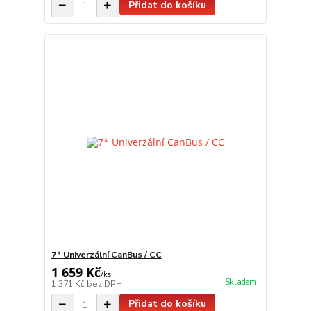
Přidat do košíku
7* Univerzální CanBus / CC
1 659 Kč
/
ks
Skladem
1 371 Kč
bez DPH
Přidat do košíku