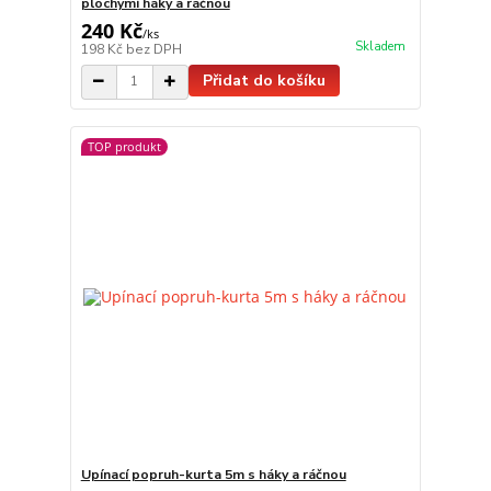
plochými háky a ráčnou
240 Kč
/
ks
Skladem
198 Kč
bez DPH
Přidat do košíku
TOP produkt
Upínací popruh-kurta 5m s háky a ráčnou