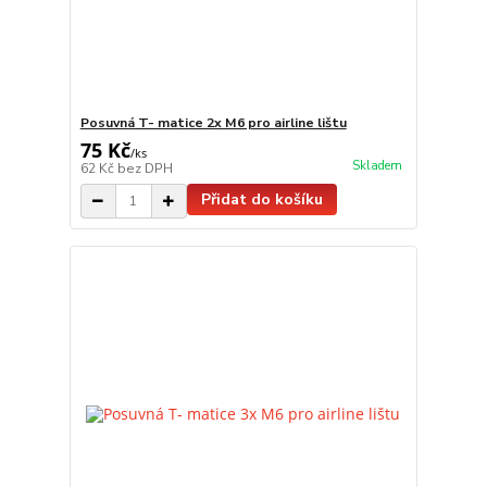
Posuvná T- matice 2x M6 pro airline lištu
75 Kč
/
ks
Skladem
62 Kč
bez DPH
Přidat do košíku