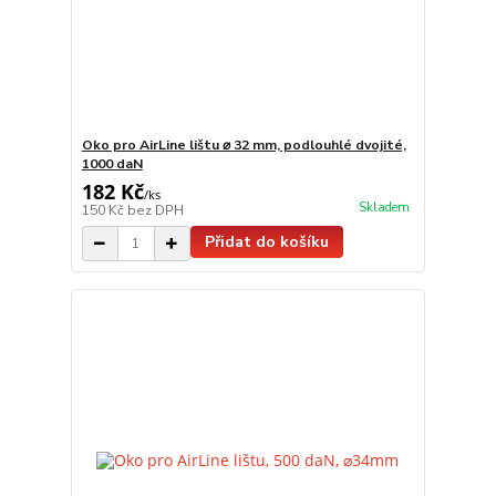
Oko pro AirLine lištu ⌀ 32 mm, podlouhlé dvojité,
1000 daN
182 Kč
/
ks
Skladem
150 Kč
bez DPH
Přidat do košíku