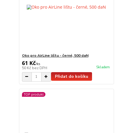
Oko pro AirLine lištu - černé, 500 daN
61 Kč
/
ks
Skladem
50 Kč
bez DPH
Přidat do košíku
TOP produkt