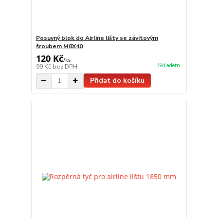
Posuvný blok do Airline lišty se závitovým
šroubem M8X40
120 Kč
/
ks
Skladem
99 Kč
bez DPH
Přidat do košíku