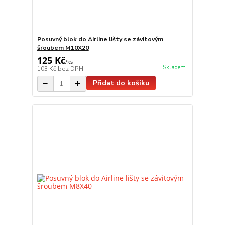
Posuvný blok do Airline lišty se závitovým
šroubem M10X20
125 Kč
/
ks
Skladem
103 Kč
bez DPH
Přidat do košíku