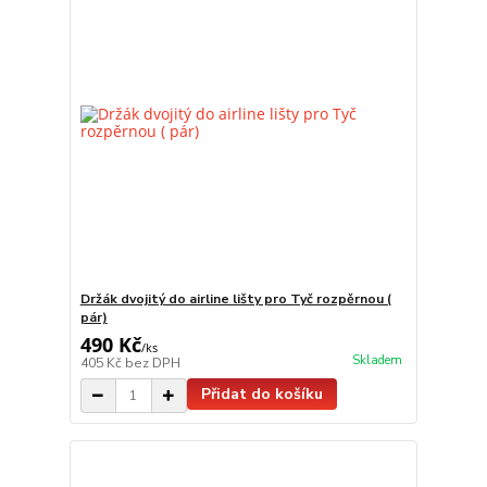
Držák dvojitý do airline lišty pro Tyč rozpěrnou (
pár)
490 Kč
/
ks
Skladem
405 Kč
bez DPH
Přidat do košíku