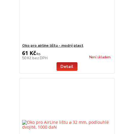
Oko pro airline lištu - modrý plast
61 Kč
/
ks
Není skladem
50 Kč
bez DPH
Detail