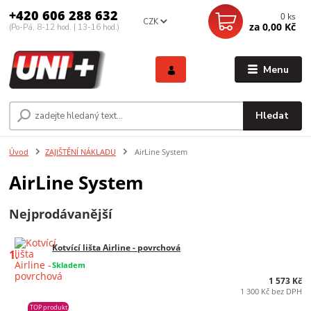
+420 606 288 632
0
ks
CZK
za
0,00 Kč
(Po-Pá, 8-12 hod. | 13-16 hod.)
Menu
Hledat
Úvod
ZAJIŠTĚNÍ NÁKLADU
AirLine System
AirLine System
Nejprodávanější
Kotvící lišta Airline - povrchová
1.
Skladem
1 573 Kč
1 300 Kč bez DPH
TOP produkt