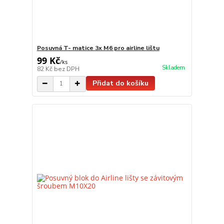
Posuvná T- matice 3x M6 pro airline lištu
99 Kč
/
ks
Skladem
82 Kč
bez DPH
Přidat do košíku