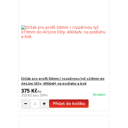
Držák pro profil 50mm / rozpěrnou tyč o19mm do
AirLine lišty, 400daN, na podlahu a bok
375 Kč
/
ks
Skladem
310 Kč
bez DPH
Přidat do košíku