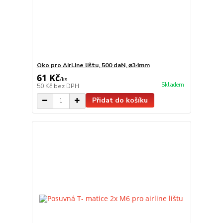
Oko pro AirLine lištu, 500 daN, ⌀34mm
61 Kč
/
ks
Skladem
50 Kč
bez DPH
Přidat do košíku