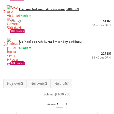
Oko pro AirLine lištu - červené, 500 daN
2.
Skladem
61 Kč
500 daN
50 Kč bez DPH
TOP produkt
Upínací popruh-kurta 5m s háky a ráčnou
3.
Skladem
227 Kč
188 Kč bez DPH
TOP produkt
Nejnovější
Nejlevnější
Nejdražší
Zobrazuji 1-30 z 30
strana
z 1