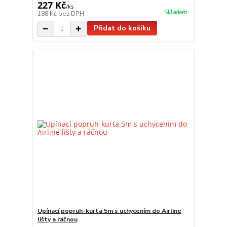
227 Kč
/
ks
Skladem
188 Kč
bez DPH
Přidat do košíku
Upínací popruh-kurta 5m s uchycením do Airline
lišty a ráčnou