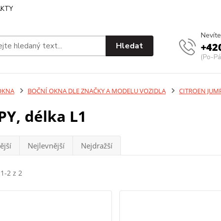
KTY
Nevíte
Hledat
+42
(Po-Pá
OKNA
BOČNÍ OKNA DLE ZNAČKY A MODELU VOZIDLA
CITROEN JUMP
Y, délka L1
ější
Nejlevnější
Nejdražší
1-2 z 2