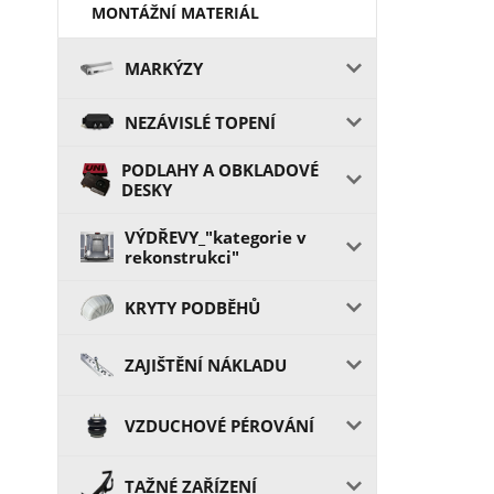
MONTÁŽNÍ MATERIÁL
MARKÝZY
NEZÁVISLÉ TOPENÍ
PODLAHY A OBKLADOVÉ
DESKY
VÝDŘEVY_"kategorie v
rekonstrukci"
KRYTY PODBĚHŮ
ZAJIŠTĚNÍ NÁKLADU
VZDUCHOVÉ PÉROVÁNÍ
TAŽNÉ ZAŘÍZENÍ