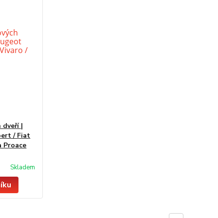
dveří |
rt / Fiat
a Proace
Skladem
íku