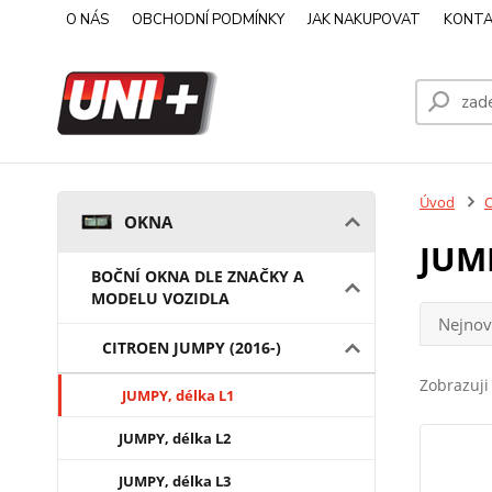
O NÁS
OBCHODNÍ PODMÍNKY
JAK NAKUPOVAT
KONTA
Úvod
OKNA
JUMP
BOČNÍ OKNA DLE ZNAČKY A
MODELU VOZIDLA
Nejnov
CITROEN JUMPY (2016-)
Zobrazuji 
JUMPY, délka L1
JUMPY, délka L2
JUMPY, délka L3