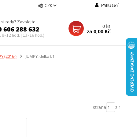
Přihlášení
CZK
 si rady? Zavolejte.
0
ks
0 606 288 632
za
0,00 Kč
, 8-12 hod. | 13-16 hod.)
Y (2016-)
JUMPY, délka L1
strana
z 1