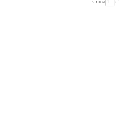
strana
z 1