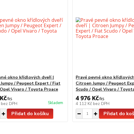
vné okno křídlových dveří |
Pravé pevné okno křídlových 
 Jumpy / Peugeot Expert / Fiat
Citroen Jumpy / Peugeot Expe
 Opel Vivaro / Toyota Proace
Scudo / Opel Vivaro / Toyot
 Kč
4 976 Kč
/
ks
/
ks
Skladem
č
bez DPH
4 112 Kč
bez DPH
Přidat do košíku
Přidat do koš